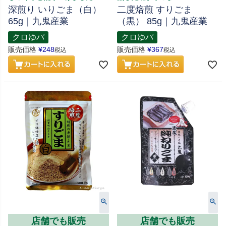
深煎り いりごま（白）
二度焙煎 すりごま
65g｜九鬼産業
（黒） 85g｜九鬼産業
クロゆパ
クロゆパ
販売価格
¥
248
販売価格
¥
367
税込
税込
店舗でも販売
店舗でも販売