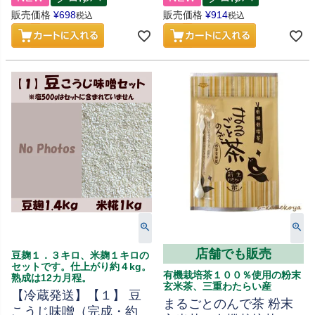
販売価格
¥
698
販売価格
¥
914
税込
税込
店舗でも販売
豆麹１．３キロ、米麹１キロの
セットです。仕上がり約４kg。
有機栽培茶１００％使用の粉末
熟成は12カ月程。
玄米茶、三重わたらい産
【冷蔵発送】【１】 豆
まるごとのんで茶 粉末
こうじ味噌（完成・約