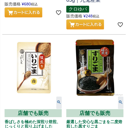
65g｜九鬼産業
販売価格
¥
680
税込
クロゆパ
販売価格
¥
248
税込
店舗でも販売
店舗でも販売
香ばしさを極めた深煎り焙煎、
厳選した安心な黒ごまを二度焙
じっくりと煎り上げました
煎した黒すりごま