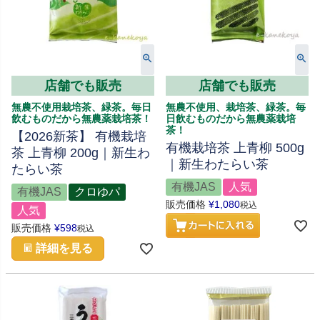
店舗でも販売
店舗でも販売
無農不使用栽培茶、緑茶。毎日
無農不使用、栽培茶、緑茶。毎
飲むものだから無農薬栽培茶！
日飲むものだから無農薬栽培
茶！
【2026新茶】 有機栽培
有機栽培茶 上青柳 500g
茶 上青柳 200g｜新生わ
｜新生わたらい茶
たらい茶
有機JAS
人気
有機JAS
クロゆパ
販売価格
¥
1,080
税込
人気
販売価格
¥
598
税込
詳細を見る