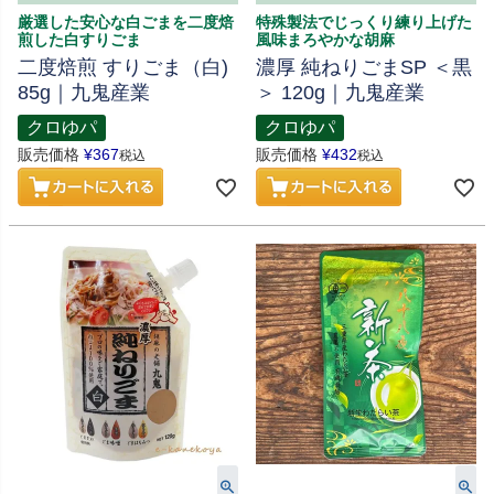
厳選した安心な白ごまを二度焙
特殊製法でじっくり練り上げた
煎した白すりごま
風味まろやかな胡麻
二度焙煎 すりごま（白)
濃厚 純ねりごまSP ＜黒
85g｜九鬼産業
＞ 120g｜九鬼産業
クロゆパ
クロゆパ
販売価格
¥
367
販売価格
¥
432
税込
税込