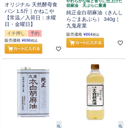
やわらかな味と香りに仕上げた
オリジナル 天然酵母食
胡麻油 天ぷらに最適
パン 1.5斤｜かねこや
純正金白胡麻油（きんし
【常温／入荷日：水曜
らごまあぶら） 340g｜
日・金曜日】
九鬼産業
イチ押し
予約
販売価格
¥
864
税込
販売価格
¥
696
税込