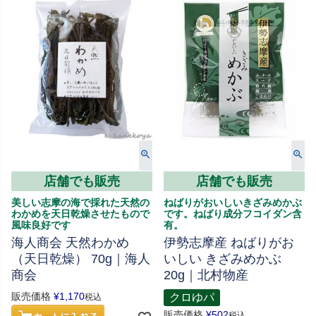
店舗でも販売
店舗でも販売
美しい志摩の海で採れた天然の
ねばりがおいしいきざみめかぶ
わかめを天日乾燥させたもので
です。ねばり成分フコイダン含
風味良好です
有。
海人商会 天然わかめ
伊勢志摩産 ねばりがお
（天日乾燥） 70g｜海人
いしい きざみめかぶ
商会
20g｜北村物産
販売価格
¥
1,170
クロゆパ
税込
販売価格
¥
502
税込