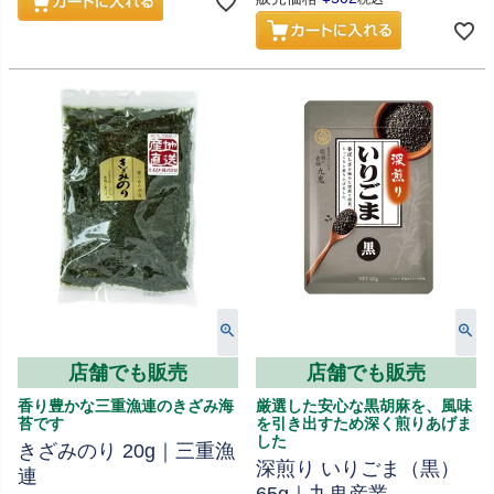
店舗でも販売
店舗でも販売
香り豊かな三重漁連のきざみ海
厳選した安心な黒胡麻を、風味
苔です
を引き出すため深く煎りあげま
した
きざみのり 20g｜三重漁
深煎り いりごま（黒）
連