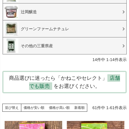
辻岡醸造
グリーンファームナチュレ
その他の三重県産
14
件中
1
-
14
件表示
商品選びに迷ったら「かねこやセレクト」
店舗
でも販売
をお選びください。
61
件中
1
-
61
件表示
並び替え
価格が安い順
価格が高い順
新着順