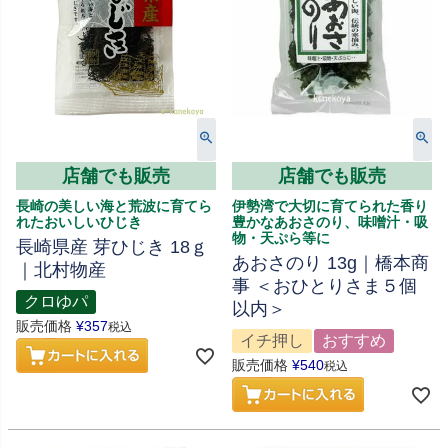
店舗でも販売
店舗でも販売
長崎の美しい海と荒波に育てら
伊勢湾で大切に育てられた香り
れたおいしいひじき
豊かなあおさのり、味噌汁・吸
物・天ぷら等に
長崎県産 芽ひじき 18ｇ
あおさのり 13g｜橋本商
｜北村物産
事 ＜おひとりさま５個
クロゆパ
以内＞
販売価格
¥
357
税込
イチ押し
おすすめ
販売価格
¥
540
税込