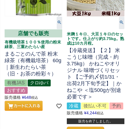
店舗でも販売
米麹１キロ、大豆１キロのセッ
トです。仕上がり約3.75kg。熟
有機栽培茶１００％使用の粉末
成は10カ月程。
緑茶、三重わたらい産
【冷蔵発送】【２】 米
まるごとのんで茶 粉末
こうじ味噌（完成・約
緑茶（有機栽培茶） 60g
3.75kg） かねこやオリ
｜新生わたらい茶
ジナル 味噌づくりセッ
（旧・お茶の粉彩々）
ト 【ご予約〆切1/31・
有機JAS
クロゆパ
出荷2月下旬予定】｜か
ねこや ＜塩500gが別途
おすすめ
必要です＞
販売価格
¥
648
税込
冷蔵
後払い不可
予約
販売価格
¥
4,244
税込
販売を終了しました。