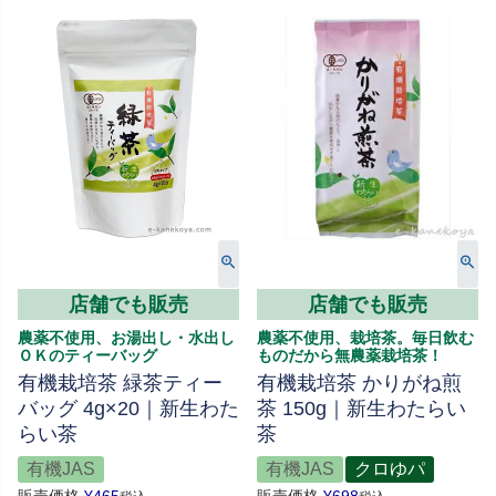
店舗でも販売
店舗でも販売
農薬不使用、お湯出し・水出し
農薬不使用、栽培茶。毎日飲む
ＯＫのティーバッグ
ものだから無農薬栽培茶！
有機栽培茶 緑茶ティー
有機栽培茶 かりがね煎
バッグ 4g×20｜新生わた
茶 150g｜新生わたらい
らい茶
茶
有機JAS
有機JAS
クロゆパ