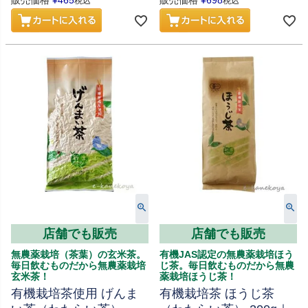
販売価格
¥
465
販売価格
¥
698
税込
税込
店舗でも販売
店舗でも販売
無農薬栽培（茶葉）の玄米茶。
有機JAS認定の無農薬栽培ほう
毎日飲むものだから無農薬栽培
じ茶。毎日飲むものだから無農
玄米茶！
薬栽培ほうじ茶！
有機栽培茶使用 げんま
有機栽培茶 ほうじ茶