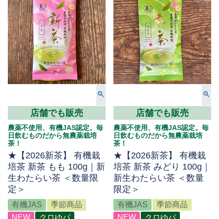
店舗でも販売
店舗でも販売
農薬不使用、有機JAS認定。毎
農薬不使用、有機JAS認定。毎
日飲むものだから無農薬栽培
日飲むものだから無農薬栽培
茶！
茶！
★【2026新茶】 有機栽
★【2026新茶】 有機栽
培茶 新茶 もも 100g｜新
培茶 新茶 みどり 100g｜
生わたらい茶 ＜数量限
新生わたらい茶 ＜数量
定＞
限定＞
有機JAS
季節商品
有機JAS
季節商品
NEW
クロゆパ
NEW
クロゆパ