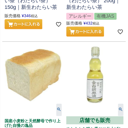
い茶（わたらい茶）
（わたらい茶） 200g｜
150g｜新生わたらい茶
新生わたらい茶
販売価格
¥
346
アレルギー
有機JAS
税込
販売価格
¥
432
税込
店舗でも販売
国産小麦粉と天然酵母で作り上
げた自慢の逸品