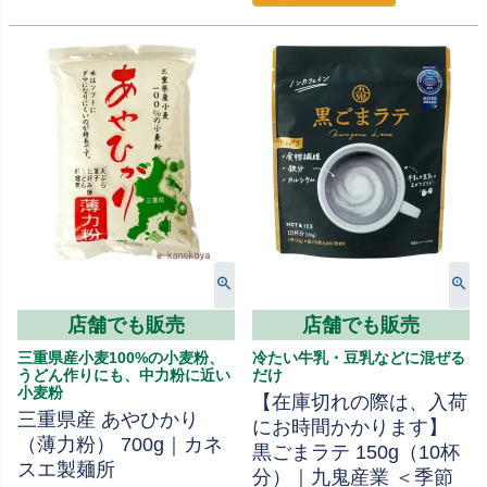
店舗でも販売
店舗でも販売
三重県産小麦100%の小麦粉、
冷たい牛乳・豆乳などに混ぜる
うどん作りにも、中力粉に近い
だけ
小麦粉
【在庫切れの際は、入荷
三重県産 あやひかり
にお時間かかります】
（薄力粉） 700g｜カネ
黒ごまラテ 150g（10杯
スエ製麺所
分）｜九鬼産業 ＜季節