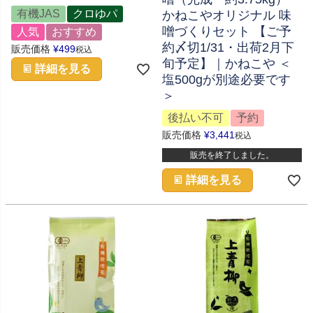
有機JAS
クロゆパ
かねこやオリジナル 味
噌づくりセット 【ご予
人気
おすすめ
約〆切1/31・出荷2月下
販売価格
¥
499
税込
旬予定】｜かねこや ＜
詳細を見る
塩500gが別途必要です
＞
後払い不可
予約
販売価格
¥
3,441
税込
販売を終了しました。
詳細を見る