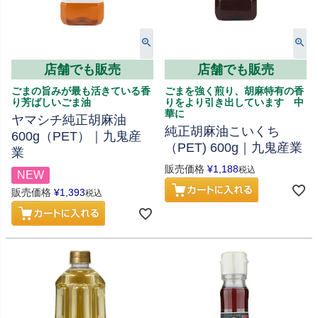
店舗でも販売
店舗でも販売
ごまの旨みが最も活きている香
ごまを強く煎り、胡麻特有の香
り芳ばしいごま油
りをより引き出しています 中
華に
ヤマシチ純正胡麻油
純正胡麻油こいくち
600g（PET）｜九鬼産
（PET) 600g｜九鬼産業
業
販売価格
¥
1,188
税込
NEW
販売価格
¥
1,393
税込