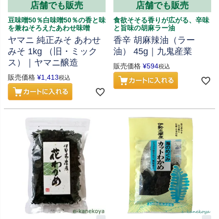
店舗でも販売
店舗でも販売
豆味噌50％白味噌50％の香と味
食欲そそる香りが広がる、辛味
を兼ねそろえたあわせ味噌
と旨味の胡麻ラー油
ヤマニ 純正みそ あわせ
香辛 胡麻辣油（ラー
みそ 1kg （旧・ミック
油） 45g｜九鬼産業
ス）｜ヤマニ醸造
販売価格
¥
594
税込
販売価格
¥
1,413
税込