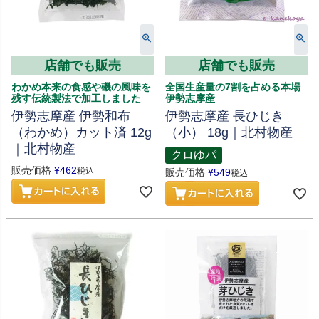
店舗でも販売
店舗でも販売
わかめ本来の食感や磯の風味を
全国生産量の7割を占める本場
残す伝統製法で加工しました
伊勢志摩産
伊勢志摩産 伊勢和布
伊勢志摩産 長ひじき
（わかめ）カット済 12g
（小） 18g｜北村物産
｜北村物産
クロゆパ
販売価格
¥
462
税込
販売価格
¥
549
税込