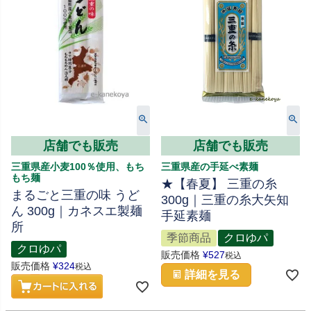
店舗でも販売
店舗でも販売
三重県産小麦100％使用、もち
三重県産の手延べ素麺
もち麺
★【春夏】 三重の糸
まるごと三重の味 うど
300g｜三重の糸大矢知
ん 300g｜カネスエ製麺
手延素麺
所
季節商品
クロゆパ
クロゆパ
販売価格
¥
527
税込
販売価格
¥
324
税込
詳細を見る