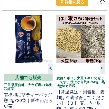
詳細を見る
店舗でも販売
麦麹１キロ、大豆１キロのセッ
トです。仕上がり約3.75kg。熟
三重県度会町・大台町産の有機
成は8カ月程。
和紅茶
【常温発送・到着後、麦
有機和紅茶ティーバッグ
麹は冷蔵保管してくださ
憩 2g×20袋｜新生わたら
い】【３】 麦こうじ味
い茶
噌（完成・約3.75kg）