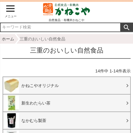
メニュー
自然食品・有機米かねこや
ホーム
三重のおいしい自然食品
三重のおいしい自然食品
14
件中
1
-
14
件表示
かねこやオリジナル
新生わたらい茶
なかむら製茶