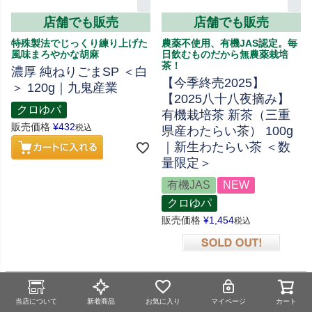
店舗でも販売
店舗でも販売
特殊製法でじっくり練り上げた
農薬不使用、有機JAS認定。毎
風味まろやかな胡麻
日飲むものだから無農薬栽培
茶！
濃厚 純ねりごまSP ＜白
【今季終売2025】
＞ 120g｜九鬼産業
【2025八十八夜摘み】
クロゆパ
有機栽培茶 新茶（三重
販売価格
¥
432
税込
県産わたらい茶） 100g
｜新生わたらい茶 ＜数
量限定＞
有機JAS
NEW
クロゆパ
販売価格
¥
1,454
税込
在庫切れ
当店について
新着商品
お気に入り
マイページ
カート