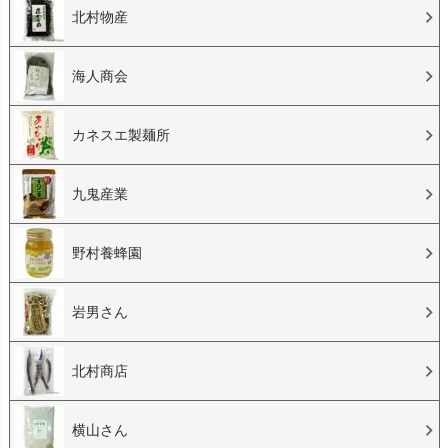
北村物産
海人商会
カネスエ製麺所
九鬼産業
野村養蜂園
岩男さん
北村商店
横山さん