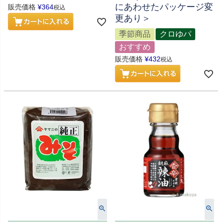
にあわせたパッケージ変
販売価格
¥
364
税込
更あり＞
季節商品
クロゆパ
おすすめ
販売価格
¥
432
税込