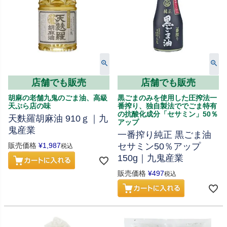
店舗でも販売
店舗でも販売
胡麻の老舗九鬼のごま油、高級
黒ごまのみを使用した圧搾法一
天ぷら店の味
番搾り、独自製法ででごま特有
の抗酸化成分「セサミン」50％
天麩羅胡麻油 910ｇ｜九
アップ
鬼産業
一番搾り純正 黒ごま油
販売価格
¥
1,987
セサミン50％アップ
税込
150g｜九鬼産業
販売価格
¥
497
税込