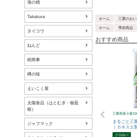
海の精
Takakura
ホーム
三重のおい
ホーム
季節商品
タイコウ
おすすめ商品
ねんど
樹商事
樽の味
えいこく屋
太陽食品（はとむぎ・板藍
根）
三重県産小麦1
まるごと三重の
ジャフマック
｜カネスエ
クロゆパ