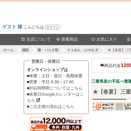
ゲスト 様
こんにちは
ログイン
当店について
新着商品
お気に入り
ホーム
麺類
麺・パスタ類
そうめん・ひやむぎ
★【春夏】 三
営業日・休業日
120
商品代金
オンラインショップは
■休業：土日・祝日・長期休業
三重県産の手延べ素
■営業：平日 9:30～17:00
■対応時間帯についてはこちら
★【春夏】 三重
■休業日Googleカレンダーはこ
ちら
■ご注文後の流れはこちら