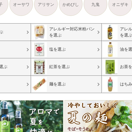
子
オーサワ
アリサン
かめびし
九鬼
オニザキ
アレルギー対応米粉パン
アレ
ぶ
を選ぶ
を選
塩を選ぶ
油を
選ぶ
紅茶を選ぶ
お茶
麺を選ぶ
はち