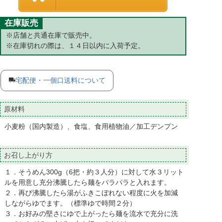
在庫販売
※店舗と共通在庫で販売中。
※在庫切れの際は、１４日以内に入荷予定。
宅配便・一個口送料について
原材料
小麦粉（国内製造）、食塩、食用植物油／加工デンプン
お召し上がり方
１．そうめん300g（6把・約３人分）に対して水３リット
ルを用意し充分沸騰したら麺をパラパラと入れます。
２．再び沸騰したら湯がふきこぼれない程度に火を加減
しながらゆでます。（標準ゆで時間２分）
３．お好みの堅さにゆで上がったら麺を流水で充分に洗