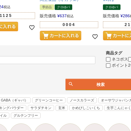
24
税込
季節品
クロゆパ
クロゆパ
1125
販売価格
¥
637
販売価格
¥
286
税込
0004
21
商品タグ
ネコポス
ポイント2
検索
GABA（ギャバ）
グリーンコーヒー
ノースカラーズ
オーサワジャパン
キングパウダー
サラダチキン
玄米
かめびしこいくち
生芋こんにゃ
オイル
グルテンフリー