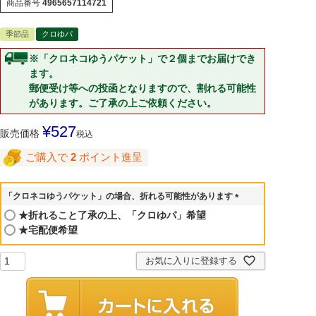
商品番号
4965657114721
季節品
クロゆパ
※「クロネコゆうパケット」で２個までお届けでき
ます。
郵便受け等への投函となりますので、割れる可能性
があります。ご了承の上ご依頼ください。
¥
527
販売価格
税込
ご購入で
2
ポイント進呈
「クロネコゆうパケット」の場合、折れる可能性があります
(
★折れること了承の上、「クロゆパ」希望
必
★宅配便希望
須
)
お気に入りに登録する