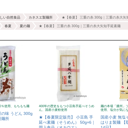
しい自然食品
カネスエ製麺所
★【春夏】 三重の糸 300g｜三重の糸大
春夏
夏の麺
★【春夏】 三重の糸 300g｜三重の糸大矢知手延素麺
00％使用、もちもち麺
400年の歴史をもつ小豆島手延べそうめ
麺の本場「播州」ブ
ん、国産小麦粉使用
使用、塩分が気に
味 うどん 300g
★【春夏限定販売】 小豆島 手
国産小麦 無塩そ
製麺所
延べ素麺（そうめん） 50g×6｜
はりま製麺 【
岡上食品（オカウエ）
14日】