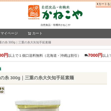
カートを
自然食品・有機米かねこや
マイページ
カート
検索
重の糸 300g｜三重の糸大矢知手延素麺
00円
7000円
以上で１個口送料無料（北海道・沖縄は割引）
以上
麺
の糸 300g｜三重の糸大矢知手延素麺