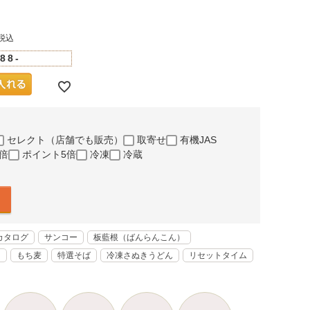
税込
88-
セレクト（店舗でも販売）
取寄せ
有機JAS
倍
ポイント5倍
冷凍
冷蔵
カタログ
サンコー
板藍根（ばんらんこん）
く
もち麦
特選そば
冷凍さぬきうどん
リセットタイム