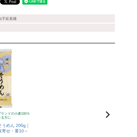
矢知手延素麺
ランドの小麦100％
なる方に
うめん 200g｜
取寄せ・要10～