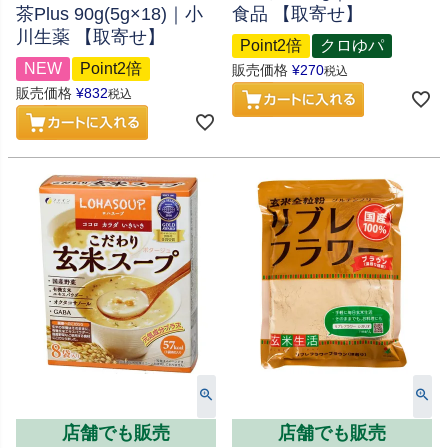
茶Plus 90g(5g×18)｜小
食品 【取寄せ】
川生薬 【取寄せ】
Point2倍
クロゆパ
NEW
Point2倍
販売価格
¥
270
税込
販売価格
¥
832
税込
店舗でも販売
店舗でも販売