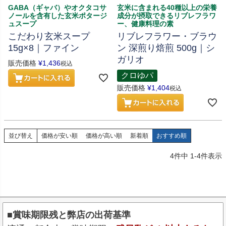
GABA（ギャバ）やオクタコサ
玄米に含まれる40種以上の栄養
ノールを含有した玄米ポタージ
成分が摂取できるリブレフラワ
ュスープ
ー、健康料理の素
こだわり玄米スープ
リブレフラワー・ブラウ
15g×8｜ファイン
ン 深煎り焙煎 500g｜シ
ガリオ
販売価格
¥
1,436
税込
クロゆパ
販売価格
¥
1,404
税込
並び替え
価格が安い順
価格が高い順
新着順
おすすめ順
4
件中
1
-
4
件表示
■賞味期限残と弊店の出荷基準