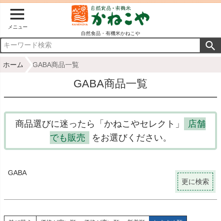
冷蔵
商品番号/JANコード
メニュー
自然食品・有機米かねこや
並び順
ホーム
GABA商品一覧
新着順
GABA商品一覧
登録順
価格が安い順
価格が高い順
優先度順
商品選びに迷ったら「かねこやセレクト」
店舗
レビュー順
でも販売
をお選びください。
キーワードヒット順
検索
GABA
更に検索