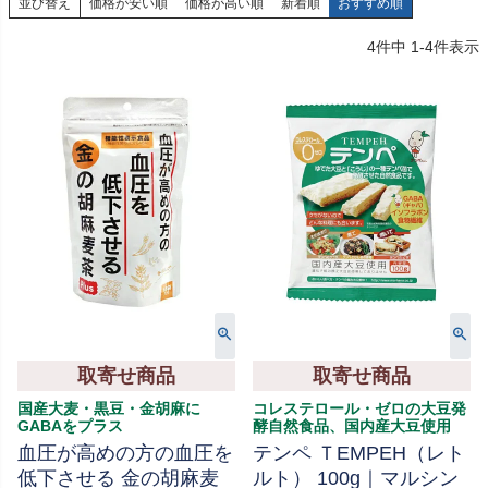
並び替え
価格が安い順
価格が高い順
新着順
おすすめ順
4
件中
1
-
4
件表示
取寄せ商品
取寄せ商品
国産大麦・黒豆・金胡麻に
コレステロール・ゼロの大豆発
GABAをプラス
酵自然食品、国内産大豆使用
血圧が高めの方の血圧を
テンペ ＴEMPEH（レト
低下させる 金の胡麻麦
ルト） 100g｜マルシン