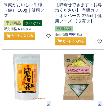
果肉がおいしい生梅
【取寄せできます・お尋
（飴） 100g｜健康フー
ねください】 有機カフ
ズ
ェオレベース 275ml｜健
康フーズ 【取寄せ】
季節商品
クロゆパ
有機JAS
販売価格
¥
302
税込
販売価格
¥
994
税込