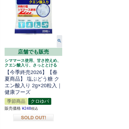
店舗でも販売
シママース使用、甘さ控えめ、
クエン酸入り、さっととける
【今季終売2026】【春
夏商品】 塩ぶどう糖 ク
エン酸入り 2g×20粒入｜
健康フーズ
季節商品
クロゆパ
販売価格
¥
248
税込
在庫切れ