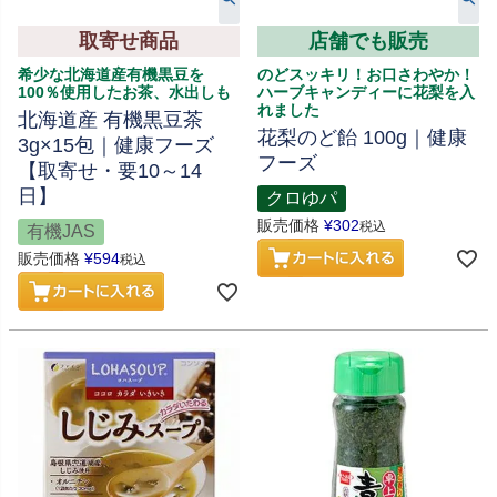
取寄せ商品
店舗でも販売
希少な北海道産有機黒豆を
のどスッキリ！お口さわやか！
100％使用したお茶、水出しも
ハーブキャンディーに花梨を入
れました
北海道産 有機黒豆茶
花梨のど飴 100g｜健康
3g×15包｜健康フーズ
フーズ
【取寄せ・要10～14
日】
クロゆパ
販売価格
¥
302
税込
有機JAS
販売価格
¥
594
税込