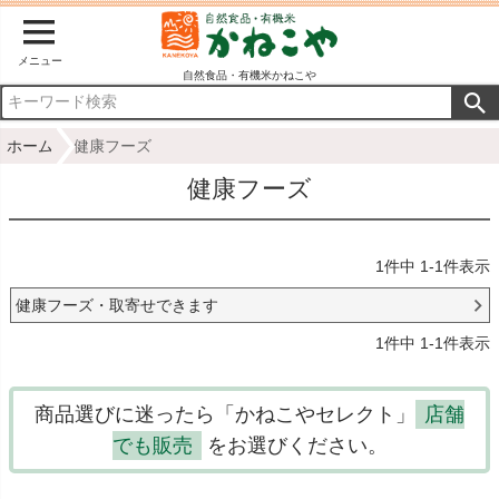
メニュー
自然食品・有機米かねこや
ホーム
健康フーズ
健康フーズ
1
件中
1
-
1
件表示
健康フーズ・取寄せできます
1
件中
1
-
1
件表示
商品選びに迷ったら「かねこやセレクト」
店舗
でも販売
をお選びください。