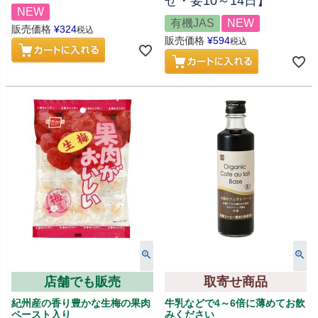
せ・要10～14日】
NEW
有機JAS
NEW
販売価格
¥
324
税込
販売価格
¥
594
税込
店舗でも販売
取寄せ商品
紀州産の香り豊かな生梅の果肉
牛乳などで4～6倍に薄めてお飲
ペースト入り
みください