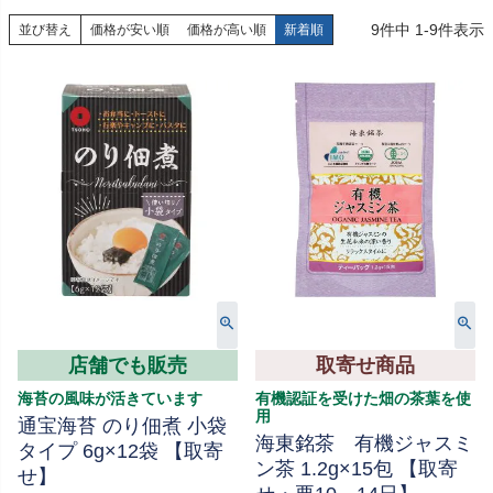
9
件中
1
-
9
件表示
並び替え
価格が安い順
価格が高い順
新着順
店舗でも販売
取寄せ商品
海苔の風味が活きています
有機認証を受けた畑の茶葉を使
用
通宝海苔 のり佃煮 小袋
海東銘茶 有機ジャスミ
タイプ 6g×12袋 【取寄
ン茶 1.2g×15包 【取寄
せ】