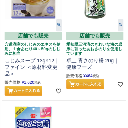
店舗でも販売
店舗でも販売
穴道湖産のしじみのエキスを使
愛知県三河湾のきれいな海の岩
用、１食あたり40～50gのしじ
床に育ったあおさのりを使用し
みに相当
ています
しじみスープ 13g×12｜
卓上 青さのり粉 20g｜
ファイン ＜原材料変更
健康フーズ
品＞
販売価格
¥
464
税込
販売価格
¥
1,620
税込