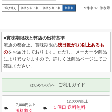
9
件中
1
-
9
件表示
並び替え
価格が安い順
価格が高い順
新着順
■賞味期限残と弊店の出荷基準
流通の都合上、賞味期限の
残日数が1/3以上あるも
の
をお届けしております。ただし、メーカーや商品
により異なりますので、詳しくは商品ページにてご
確認ください。
ご利用ガイド
はじめての方へ
12,000円以上
7,000円以上
１個口 送料無料
送料割引