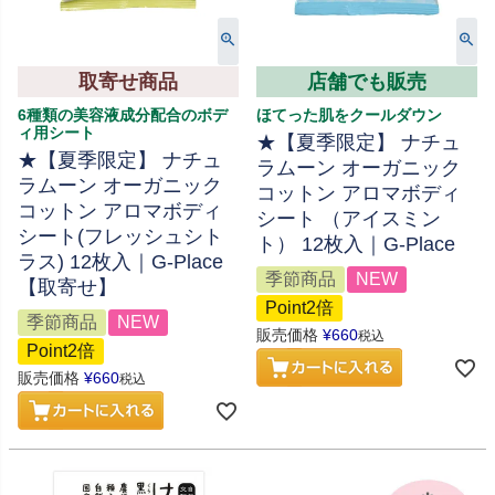
取寄せ商品
店舗でも販売
6種類の美容液成分配合のボデ
ほてった肌をクールダウン
ィ用シート
★【夏季限定】 ナチュ
★【夏季限定】 ナチュ
ラムーン オーガニック
ラムーン オーガニック
コットン アロマボディ
コットン アロマボディ
シート （アイスミン
シート(フレッシュシト
ト） 12枚入｜G-Place
ラス) 12枚入｜G-Place
季節商品
NEW
【取寄せ】
Point2倍
季節商品
NEW
販売価格
¥
660
税込
Point2倍
販売価格
¥
660
税込