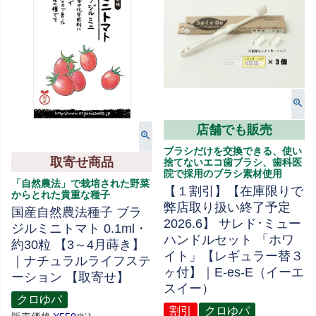
店舗でも販売
ブラシだけを交換できる、使い
取寄せ商品
捨てないエコ歯ブラシ、歯科医
院で採用のブラシ素材使用
「自然農法」で栽培された野菜
【１割引】【在庫限りで
からとれた貴重な種子
弊店取り扱い終了予定
国産自然農法種子 ブラ
2026.6】 サレド･ミュー
ジルミニトマト 0.1ml・
ハンドルセット 「ホワ
約30粒 【3～4月蒔き】
イト」【レギュラー替３
｜ナチュラルライフステ
ヶ付】｜E-es-E（イーエ
ーション 【取寄せ】
スイー）
クロゆパ
割引
クロゆパ