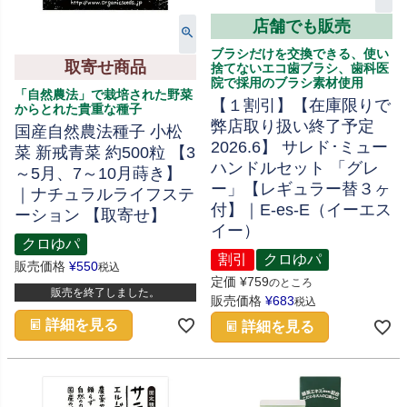
店舗でも販売
ブラシだけを交換できる、使い
取寄せ商品
捨てないエコ歯ブラシ、歯科医
院で採用のブラシ素材使用
「自然農法」で栽培された野菜
【１割引】【在庫限りで
からとれた貴重な種子
弊店取り扱い終了予定
国産自然農法種子 小松
2026.6】 サレド･ミュー
菜 新戒青菜 約500粒 【3
ハンドルセット 「グレ
～5月、7～10月蒔き】
ー」【レギュラー替３ヶ
｜ナチュラルライフステ
付】｜E-es-E（イーエス
ーション 【取寄せ】
イー）
クロゆパ
割引
クロゆパ
販売価格
¥
550
税込
定価
¥
759
のところ
販売を終了しました。
販売価格
¥
683
税込
詳細を見る
詳細を見る