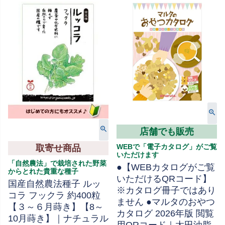
店舗でも販売
WEBで「電子カタログ」がご覧
取寄せ商品
いただけます
「自然農法」で栽培された野菜
●【WEBカタログがご覧
からとれた貴重な種子
いただけるQRコード】
国産自然農法種子 ルッ
※カタログ冊子ではあり
コラ フックラ 約400粒
ません ●マルタのおやつ
【３～６月蒔き】【8～
カタログ 2026年版 閲覧
10月蒔き】｜ナチュラル
用QRコード｜太田油脂