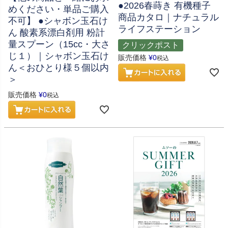
●2026春蒔き 有機種子
めください・単品ご購入
商品カタロ｜ナチュラル
不可】 ●シャボン玉石け
ライフステーション
ん 酸素系漂白剤用 粉計
量スプーン（15cc・大さ
クリックポスト
じ１）｜シャボン玉石け
販売価格
¥
0
税込
ん＜おひとり様５個以内
＞
販売価格
¥
0
税込