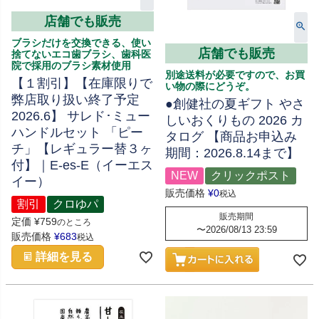
店舗でも販売
ブラシだけを交換できる、使い
店舗でも販売
捨てないエコ歯ブラシ、歯科医
院で採用のブラシ素材使用
別途送料が必要ですので、お買
【１割引】【在庫限りで
い物の際にどうぞ。
弊店取り扱い終了予定
●創健社の夏ギフト やさ
2026.6】 サレド･ミュー
しいおくりもの 2026 カ
ハンドルセット 「ピー
タログ 【商品お申込み
チ」【レギュラー替３ヶ
期間：2026.8.14まで】
付】｜E-es-E（イーエス
NEW
クリックポスト
イー）
販売価格
¥
0
税込
割引
クロゆパ
販売期間
定価
¥
759
のところ
〜
2026/08/13 23:59
販売価格
¥
683
税込
詳細を見る