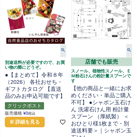
店舗でも販売
別途送料が必要ですので、お買
い物の際にどうぞ。
スノール、植物性スノール、Ｅ
●【まとめて】令和８年
Ｍ粉石けんの粉計量スプーンで
す
（2026） 各社おせち・
【他の商品と一緒にお求
ギフトカタログ 【直送
めください・単品ご購入
品のみお申込可能です】
不可】 ●シャボン玉石け
クリックポスト
ん 洗濯石けん用 粉計量
販売価格
¥
0
税込
スプーン （厚紙製） ＜
詳細を見る
おひとり様1枚まで・別
途送料要＞｜シャボン玉