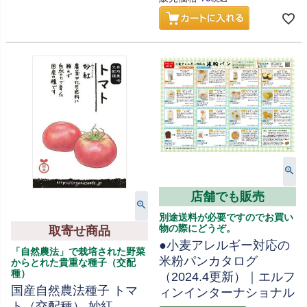
店舗でも販売
別途送料が必要ですのでお買い
物の際にどうぞ。
取寄せ商品
●小麦アレルギー対応の
「自然農法」で栽培された野菜
米粉パンカタログ
からとれた貴重な種子（交配
種）
（2024.4更新）｜エルフ
国産自然農法種子 トマ
ィンインターナショナル
ト（交配種） 妙紅