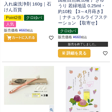
国産自然農法種子 きゅ
入れ歯洗浄剤 160g｜石
うり 若緑地這 0.25ml・
けん百貨
約10粒 【3～4月蒔き】
｜ナチュラルライフステ
Point2倍
クロゆパ
ーション 【取寄せ】
人気
販売価格
¥
660
税込
クロゆパ
販売価格
¥
660
税込
販売を終了しました。
詳細を見る