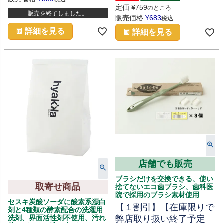
定価
¥
759
のところ
販売を終了しました。
販売価格
¥
683
税込
詳細を見る
詳細を見る
店舗でも販売
ブラシだけを交換できる、使い
取寄せ商品
捨てないエコ歯ブラシ、歯科医
院で採用のブラシ素材使用
セスキ炭酸ソーダに酸素系漂白
【１割引】【在庫限りで
剤と4種類の酵素配合の洗濯用
洗剤、界面活性剤不使用、汚れ
弊店取り扱い終了予定