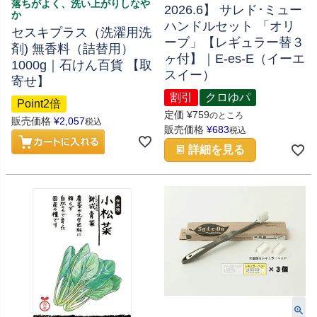
落ちがよく、洗い上がりしなや
2026.6】 サレド･ミュー
か
ハンドルセット 「オリ
セスキプラス（洗濯用洗
ーブ」【レギュラー替３
剤) 無香料（詰替用）
ヶ付】｜E-es-E（イーエ
1000g｜石けん百貨 【取
スイー）
寄せ】
割引
クロゆパ
Point2倍
定価
¥
759
のところ
販売価格
¥
2,057
税込
販売価格
¥
683
税込
詳細を見る