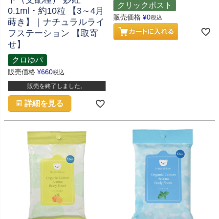
クリックポスト
0.1ml・約10粒 【3～4月
販売価格
¥
0
税込
蒔き】｜ナチュラルライ
フステーション 【取寄
せ】
クロゆパ
販売価格
¥
660
税込
販売を終了しました。
詳細を見る