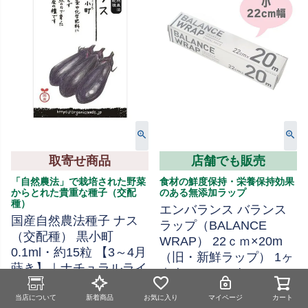
取寄せ商品
店舗でも販売
「自然農法」で栽培された野菜
食材の鮮度保持・栄養保持効果
からとれた貴重な種子（交配
のある無添加ラップ
種）
エンバランス バランス
国産自然農法種子 ナス
ラップ（BALANCE
（交配種） 黒小町
WRAP） 22ｃｍ×20m
0.1ml・約15粒 【3～4月
（旧・新鮮ラップ） 1ヶ
蒔き】｜ナチュラルライ
｜ウィルマックス
フステーション 【取寄
人気
せ】
当店について
新着商品
お気に入り
マイページ
カート