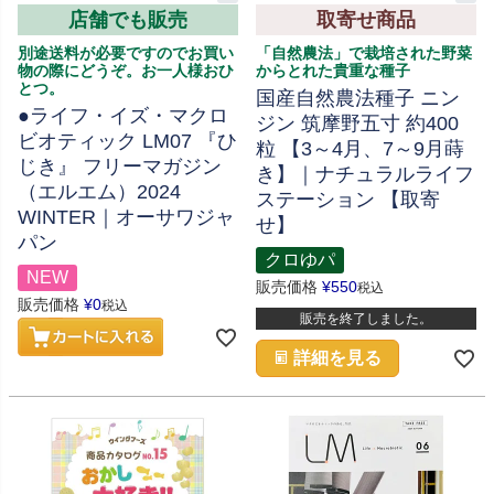
店舗でも販売
取寄せ商品
別途送料が必要ですのでお買い
「自然農法」で栽培された野菜
物の際にどうぞ。お一人様おひ
からとれた貴重な種子
とつ。
国産自然農法種子 ニン
●ライフ・イズ・マクロ
ジン 筑摩野五寸 約400
ビオティック LM07 『ひ
粒 【3～4月、7～9月蒔
じき』 フリーマガジン
き】｜ナチュラルライフ
（エルエム）2024
ステーション 【取寄
WINTER｜オーサワジャ
せ】
パン
クロゆパ
NEW
販売価格
¥
550
税込
販売価格
¥
0
税込
販売を終了しました。
詳細を見る