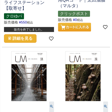
ライフステーション
（マルタ）
【取寄せ】
クリックポスト
クロゆパ
販売価格
¥
0
税込
販売価格
¥
550
税込
販売を終了しました。
詳細を見る