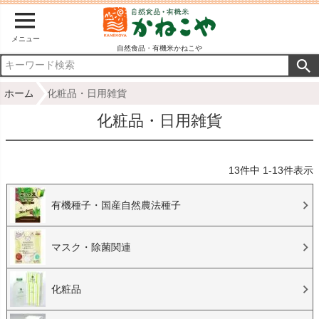
メニュー
自然食品・有機米かねこや
ホーム
化粧品・日用雑貨
化粧品・日用雑貨
13
件中
1
-
13
件表示
有機種子・国産自然農法種子
マスク・除菌関連
化粧品