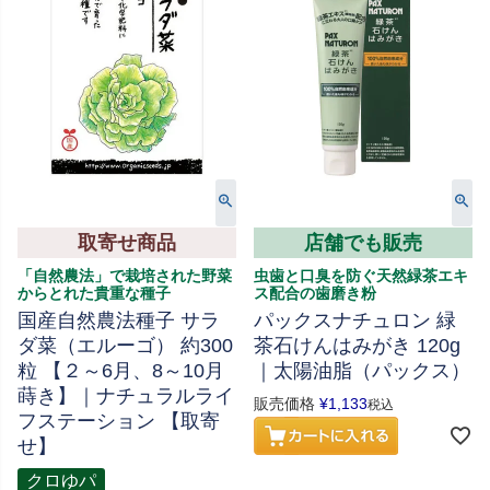
取寄せ商品
店舗でも販売
「自然農法」で栽培された野菜
虫歯と口臭を防ぐ天然緑茶エキ
からとれた貴重な種子
ス配合の歯磨き粉
国産自然農法種子 サラ
パックスナチュロン 緑
ダ菜（エルーゴ） 約300
茶石けんはみがき 120g
粒 【２～6月、8～10月
｜太陽油脂（パックス）
蒔き】｜ナチュラルライ
販売価格
¥
1,133
税込
フステーション 【取寄
せ】
クロゆパ