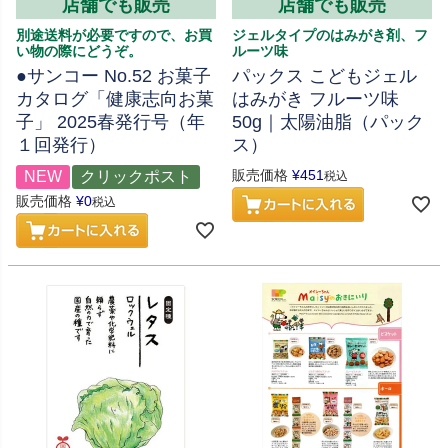
店舗でも販売
店舗でも販売
別途送料が必要ですので、お買
ジェルタイプのはみがき剤、フ
い物の際にどうぞ。
ルーツ味
●サンコー No.52 お菓子
パックス こどもジェル
カタログ「健康志向お菓
はみがき フルーツ味
子」 2025春発行号（年
50g｜太陽油脂（パック
１回発行）
ス）
販売価格
¥
451
NEW
クリックポスト
税込
販売価格
¥
0
税込