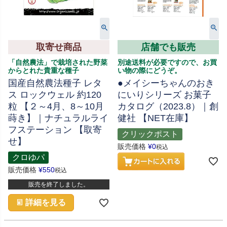
取寄せ商品
店舗でも販売
「自然農法」で栽培された野菜
別途送料が必要ですので、お買
からとれた貴重な種子
い物の際にどうぞ。
国産自然農法種子 レタ
●メイシーちゃんのおき
ス ロックウェル 約120
にいりシリーズ お菓子
粒 【２～4月、8～10月
カタログ（2023.8）｜創
蒔き】｜ナチュラルライ
健社 【NET在庫】
フステーション 【取寄
クリックポスト
せ】
販売価格
¥
0
税込
クロゆパ
販売価格
¥
550
税込
販売を終了しました。
詳細を見る