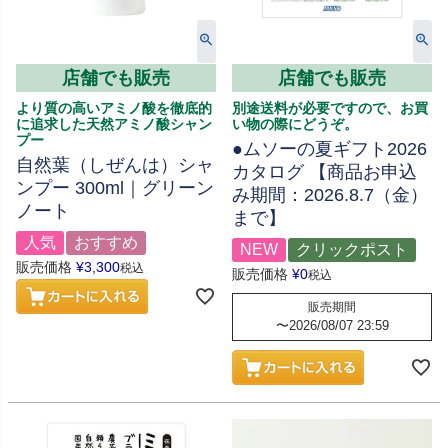
店舗でも販売
店舗でも販売
より質の高いアミノ酸を徹底的
別途送料が必要ですので、お買
に追求した天然アミノ酸シャン
い物の際にどうぞ。
プー
●ムソーの夏ギフト2026
自然葉（しぜんは）シャ
カタログ 【商品お申込
ンプー 300ml｜グリーン
み期間：2026.8.7（金）
ノート
まで】
人気
おすすめ
NEW
クリックポスト
販売価格
¥
3,300
税込
販売価格
¥
0
税込
販売期間
〜
2026/08/07 23:59