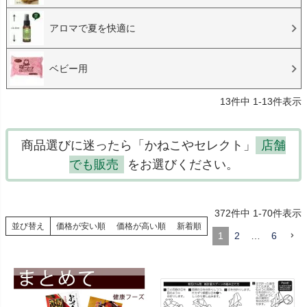
アロマで夏を快適に
ベビー用
13
件中
1
-
13
件表示
商品選びに迷ったら「かねこやセレクト」
店舗
でも販売
をお選びください。
372
件中
1
-
70
件表示
並び替え
価格が安い順
価格が高い順
新着順
1
2
…
6