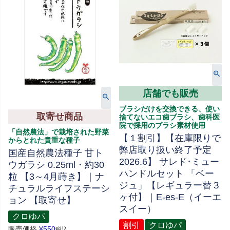
店舗でも販売
ブラシだけを交換できる、使い
取寄せ商品
捨てないエコ歯ブラシ、歯科医
院で採用のブラシ素材使用
「自然農法」で栽培された野菜
【１割引】【在庫限りで
からとれた貴重な種子
弊店取り扱い終了予定
国産自然農法種子 甘ト
2026.6】 サレド･ミュー
ウガラシ 0.25ml・約30
ハンドルセット 「ベー
粒 【3～4月蒔き】｜ナ
ジュ」【レギュラー替３
チュラルライフステーシ
ヶ付】｜E-es-E（イーエ
ョン 【取寄せ】
スイー）
クロゆパ
割引
クロゆパ
販売価格
¥
550
税込