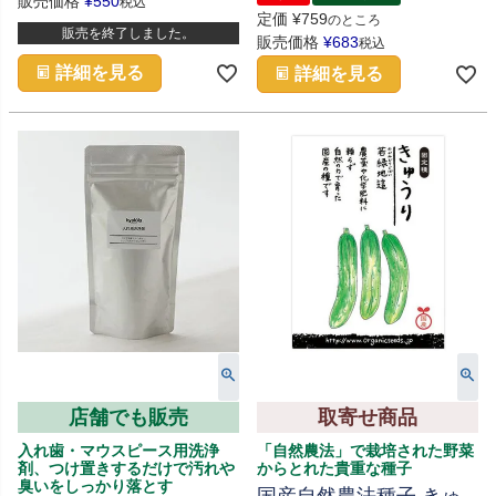
販売価格
¥
550
税込
定価
¥
759
のところ
販売を終了しました。
販売価格
¥
683
税込
詳細を見る
詳細を見る
店舗でも販売
取寄せ商品
入れ歯・マウスピース用洗浄
「自然農法」で栽培された野菜
剤、つけ置きするだけで汚れや
からとれた貴重な種子
臭いをしっかり落とす