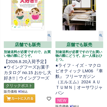
店舗でも販売
店舗でも販売
別途送料が必要ですので、お買
別途送料が必要ですのでお買い
い物の際にどうぞ。
物の際にどうぞ。お一人様おひ
とつ。
【2026.8.20入荷予定】
●ライフ・イズ・マクロ
●ウイングフーズお菓子
ビオティック LM06 『車
カタログ no.15 おかし大
麩』 フリーマガジン
好き!!｜ウイングフーズ
（エルエム）2024 ＡＵ
クリックポスト
ＴＵＭＮ｜オーサワジャ
販売価格
¥
0
税込
パン
NEW
販売価格
¥
0
税込