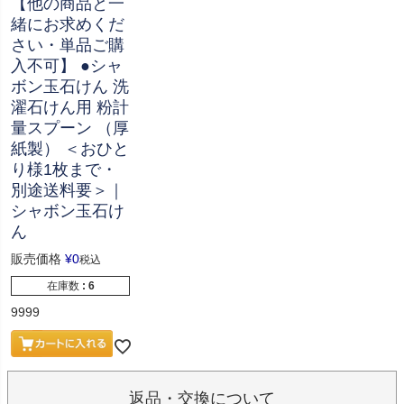
【他の商品と一
緒にお求めくだ
さい・単品ご購
入不可】 ●シャ
ボン玉石けん 洗
濯石けん用 粉計
量スプーン （厚
紙製） ＜おひと
り様1枚まで・
別途送料要＞｜
シャボン玉石け
ん
販売価格
¥
0
税込
在庫数
6
9999
返品・交換について