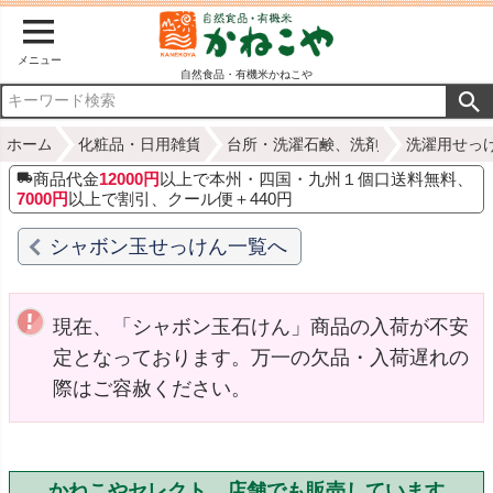
メニュー
自然食品・有機米かねこや
ホーム
化粧品・日用雑貨
台所・洗濯石鹸、洗剤
洗濯用せっ
商品代金
12000円
以上で本州・四国・九州１個口送料無料、
7000円
以上で割引、クール便＋440円
シャボン玉せっけん一覧へ
現在、「シャボン玉石けん」商品の入荷が不安
定となっております。万一の欠品・入荷遅れの
際はご容赦ください。
かねこやセレクト 店舗でも販売しています