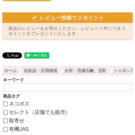
レビュー投稿で２ポイント
商品のレビューをお寄せください。レビュー１件につき２
ポイントをプレゼントいたします。
ホーム
化粧品・日用雑貨
台所・洗濯石鹸、洗剤
シャボン玉
キーワード
商品タグ
ネコポス
セレクト（店舗でも販売）
取寄せ
有機JAS