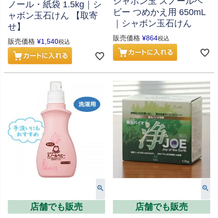
シャボン玉 スノールベ
ノール・紙袋 1.5kg｜シ
ビー つめかえ用 650mL
ャボン玉石けん 【取寄
｜シャボン玉石けん
せ】
販売価格
¥
864
税込
販売価格
¥
1,540
税込
店舗でも販売
店舗でも販売