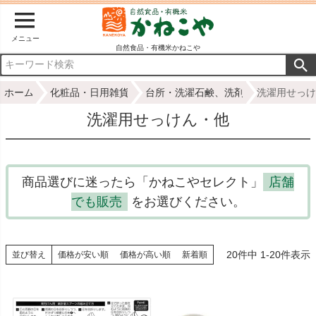
メニュー
自然食品・有機米かねこや
ホーム
化粧品・日用雑貨
台所・洗濯石鹸、洗剤
洗濯用せっけ
洗濯用せっけん・他
商品選びに迷ったら「かねこやセレクト」
店舗
でも販売
をお選びください。
20
件中
1
-
20
件表示
並び替え
価格が安い順
価格が高い順
新着順