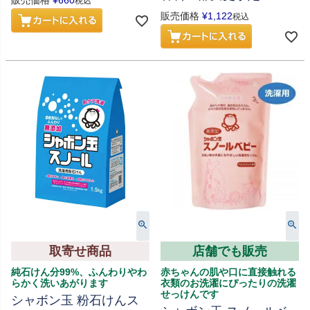
販売価格
¥
660
税込
販売価格
¥
1,122
税込
取寄せ商品
店舗でも販売
純石けん分99%、ふんわりやわ
赤ちゃんの肌や口に直接触れる
らかく洗いあがります
衣類のお洗濯にぴったりの洗濯
せっけんです
シャボン玉 粉石けんス