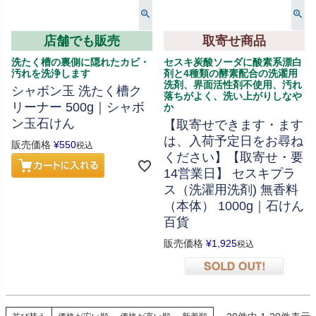
店舗でも販売
取寄せ商品
洗たく槽の裏側に隠れたカビ・
セスキ炭酸ソーダに酸素系漂白
汚れを洗浄します
剤と4種類の酵素配合の洗濯用
洗剤、界面活性剤不使用、汚れ
シャボン玉 洗たく槽ク
落ちがよく、洗い上がりしなや
リーナー 500g｜シャボ
か
ン玉石けん
【取寄せできます・ます
は、入荷予定日をお尋ね
販売価格
¥
550
税込
ください】【取寄せ・要
14営業日】 セスキプラ
ス（洗濯用洗剤) 無香料
（本体） 1000g｜石けん
百貨
販売価格
¥
1,925
税込
在庫切れ