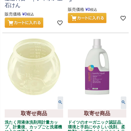
＞
石けん
販売価格
¥
0
税込
販売価格
¥
0
税込
取寄せ商品
取寄せ商品
洗たく用液体洗剤用計量カッ
ドイツのオーガニック認証品、
プ、計量後、カップごと洗濯機
環境と手肌にやさしい洗剤、柔