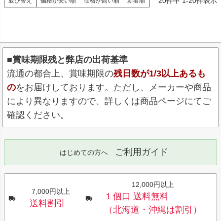
20
件中
1
-
20
件表示
並び替え
価格が安い順
価格が高い順
新着順
■賞味期限残と弊店の出荷基準
流通の都合上、賞味期限の
残日数が1/3以上あるも
の
をお届けしております。ただし、メーカーや商品
により異なりますので、詳しくは商品ページにてご
確認ください。
ご利用ガイド
はじめての方へ
12,000円以上
7,000円以上
１個口 送料無料
送料割引
（北海道・沖縄は割引）