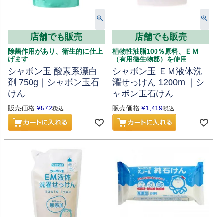
店舗でも販売
店舗でも販売
除菌作用があり、衛生的に仕上
植物性油脂100％原料、ＥＭ
げます
（有用微生物郡）を使用
シャボン玉 酸素系漂白
シャボン玉 ＥＭ液体洗
剤 750g｜シャボン玉石
濯せっけん 1200ml｜シ
けん
ャボン玉石けん
販売価格
¥
572
販売価格
¥
1,419
税込
税込