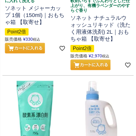
に入れて洗える
軟剤いらずでふんわりとした仕
上がり、有機ラベンダーのやす
ソネット メジャーカッ
らぐ香り
プ 1個（150ml)｜おもち
ソネット ナチュラルウ
ゃ箱 【取寄せ】
ォッシュリキッド（洗た
く用液体洗剤) 2L｜おも
Point2倍
ちゃ箱 【取寄せ】
販売価格
¥
330
税込
Point2倍
販売価格
¥
2,970
税込