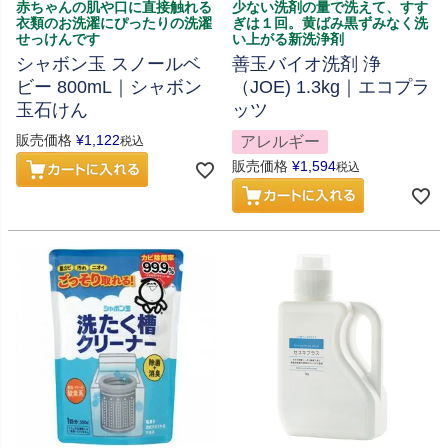
赤ちゃんの肌や口に直接触れる
少ない洗剤の量で洗えて、すす
衣類のお洗濯にぴったりの洗濯
ぎは１回。黄ばみ黒ずみなく洗
せっけんです
い上がる新洗浄剤
シャボン玉 スノールベ
善玉バイオ洗剤 浄
ビー 800mL｜シャボン
（JOE) 1.3kg｜エコプラ
玉石けん
ッツ
販売価格
¥
1,122
アレルギー
税込
販売価格
¥
1,594
税込