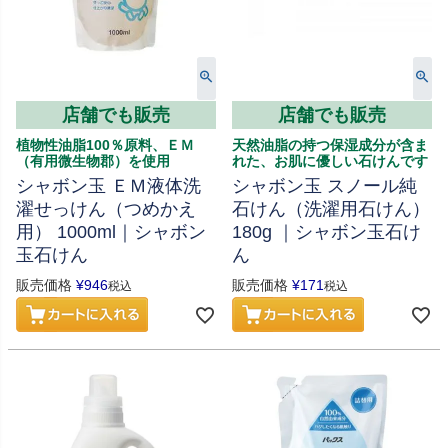
店舗でも販売
店舗でも販売
植物性油脂100％原料、ＥＭ
天然油脂の持つ保湿成分が含ま
（有用微生物郡）を使用
れた、お肌に優しい石けんです
シャボン玉 ＥＭ液体洗
シャボン玉 スノール純
濯せっけん（つめかえ
石けん（洗濯用石けん）
用） 1000ml｜シャボン
180g ｜シャボン玉石け
玉石けん
ん
販売価格
¥
946
販売価格
¥
171
税込
税込