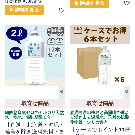
販売価格
¥
3,888
税込
詳細を見る
詳細を見る
取寄せ商品
取寄せ商品
硝酸態窒素ゼロのアルカリ天然
鹿児島県の桜島と高隅山の麓よ
水、軟水、賞味期限５年
り湧き出る温泉水、天然の抗酸
化物質・シリカ含有
【直送・北海道・沖縄・
【ケースでポイント11倍
離島を除き送料無料・ま