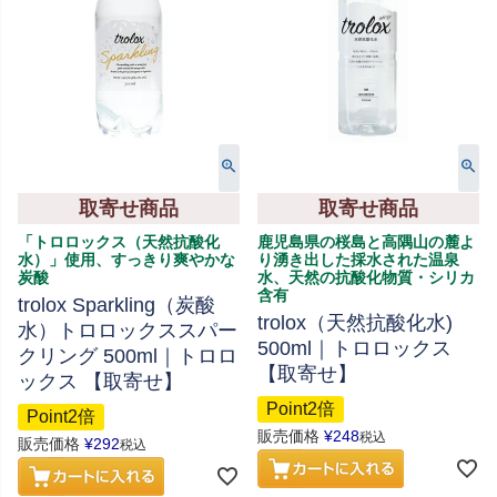
取寄せ商品
取寄せ商品
「トロロックス（天然抗酸化
鹿児島県の桜島と高隅山の麓よ
水）」使用、すっきり爽やかな
り湧き出した採水された温泉
炭酸
水、天然の抗酸化物質・シリカ
含有
trolox Sparkling（炭酸
trolox（天然抗酸化水)
水）トロロックススパー
500ml｜トロロックス
クリング 500ml｜トロロ
【取寄せ】
ックス 【取寄せ】
Point2倍
Point2倍
販売価格
¥
248
税込
販売価格
¥
292
税込