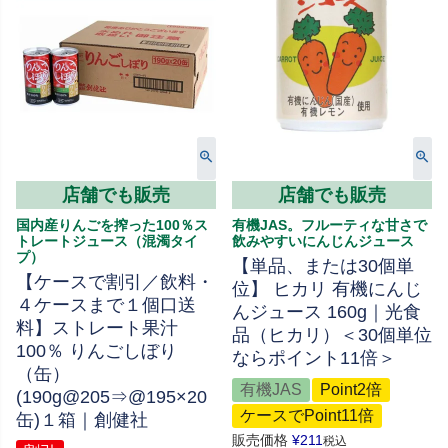
店舗でも販売
店舗でも販売
国内産りんごを搾った100％ス
有機JAS。フルーティな甘さで
トレートジュース（混濁タイ
飲みやすいにんじんジュース
プ）
【単品、または30個単
【ケースで割引／飲料・
位】 ヒカリ 有機にんじ
４ケースまで１個口送
んジュース 160g｜光食
料】ストレート果汁
品（ヒカリ）＜30個単位
100％ りんごしぼり
ならポイント11倍＞
（缶）
有機JAS
Point2倍
(190g@205⇒@195×20
ケースでPoint11倍
缶)１箱｜創健社
販売価格
¥
211
税込