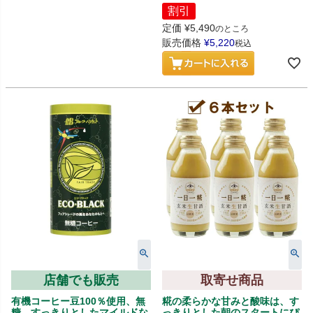
割引
定価
¥
5,490
のところ
販売価格
¥
5,220
税込
店舗でも販売
取寄せ商品
有機コーヒー豆100％使用、無
糀の柔らかな甘みと酸味は、す
糖、すっきりとしたマイルドな
っきりとした朝のスタートにぴ