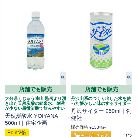
店舗でも販売
店舗でも販売
大分県くじゅう連山 黒岳より湧
丹沢山系のつくり出した水を使
き出た天然炭酸の鉱泉水、刺激
った懐かしい味のするサイダー
が少ない超微炭酸で飲みやすい
丹沢サイダー 250ml｜創
天然炭酸水 YOIYANA
健社
500ml｜住宅企画
販売価格
¥
130
税込
Point2倍