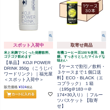
スポット入荷中
取寄せ商品
米と米麹でつくった発酵飲料、
有機コーヒー豆100％使用、無
ゴクゴク飲めます
糖、すっきりとしたマイルドな
味わい
【単品】 KOJI POWER
【ケースで割引／飲料・
DRINK 350g （こうじパ
３ケースまで１個口送
ワードリンク）｜福光屋
料】ECO・BLACK（エ
＜スポット入荷中＞
コブラック） １箱
販売価格
¥
324
税込
（195g＠183⇒＠
174×30入り）｜フルー
ツバスケット 【取寄
せ】