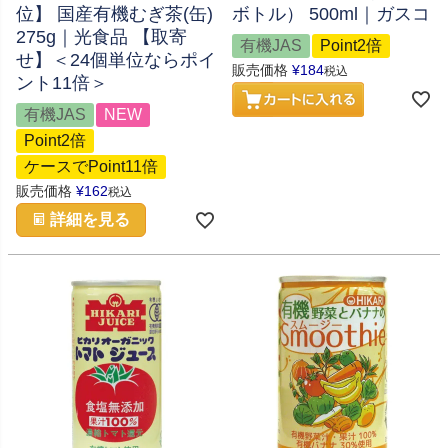
位】 国産有機むぎ茶(缶)
ボトル） 500ml｜ガスコ
275g｜光食品 【取寄
有機JAS
Point2倍
せ】＜24個単位ならポイ
販売価格
¥
184
税込
ント11倍＞
有機JAS
NEW
Point2倍
ケースでPoint11倍
販売価格
¥
162
税込
詳細を見る