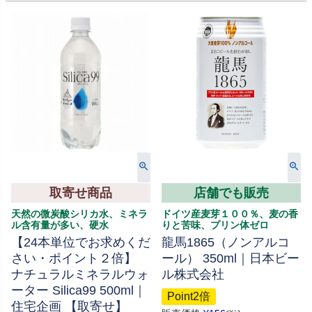
取寄せ商品
店舗でも販売
天然の微炭酸シリカ水、ミネラ
ドイツ産麦芽１００％、麦の香
ル含有量が多い、硬水
りと苦味、プリン体ゼロ
【24本単位でお求めくだ
龍馬1865（ノンアルコ
さい・ポイント２倍】
ール） 350ml｜日本ビー
ナチュラルミネラルウォ
ル株式会社
ーター Silica99 500ml｜
Point2倍
住宅企画 【取寄せ】