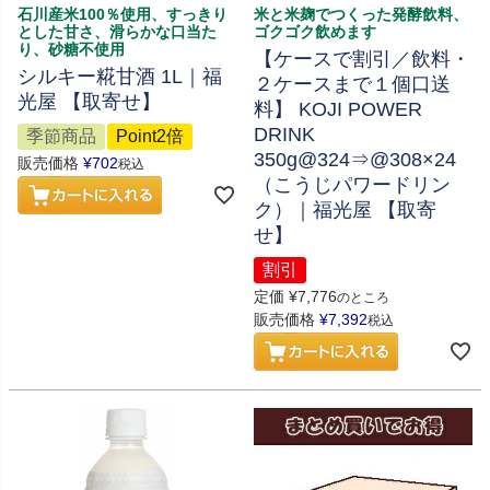
石川産米100％使用、すっきり
米と米麹でつくった発酵飲料、
とした甘さ、滑らかな口当た
ゴクゴク飲めます
り、砂糖不使用
【ケースで割引／飲料・
シルキー糀甘酒 1L｜福
２ケースまで１個口送
光屋 【取寄せ】
料】 KOJI POWER
DRINK
季節商品
Point2倍
350g@324⇒@308×24
販売価格
¥
702
税込
（こうじパワードリン
ク）｜福光屋 【取寄
せ】
割引
定価
¥
7,776
のところ
販売価格
¥
7,392
税込