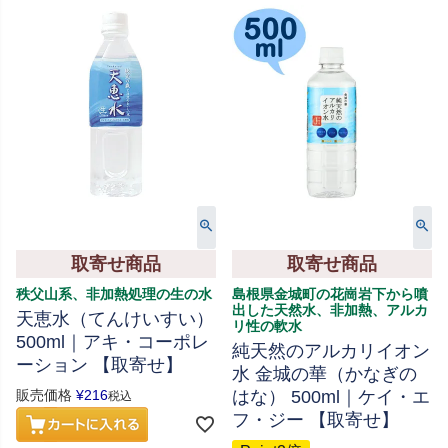
取寄せ商品
取寄せ商品
秩父山系、非加熱処理の生の水
島根県金城町の花崗岩下から噴
出した天然水、非加熱、アルカ
天恵水（てんけいすい）
リ性の軟水
500ml｜アキ・コーポレ
純天然のアルカリイオン
ーション 【取寄せ】
水 金城の華（かなぎの
販売価格
¥
216
はな） 500ml｜ケイ・エ
税込
フ・ジー 【取寄せ】