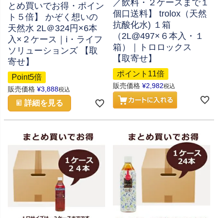
／飲料・２ケースまで１
とめ買いでお得・ポイン
個口送料】 trolox（天然
ト５倍】 かぞく想いの
抗酸化水) １箱
天然水 2L＠324円×6本
（2L@497×６本入・１
入×２ケース｜i・ライフ
箱）｜トロロックス
ソリューションズ 【取
【取寄せ】
寄せ】
ポイント11倍
Point5倍
販売価格
¥
2,982
税込
販売価格
¥
3,888
税込
詳細を見る