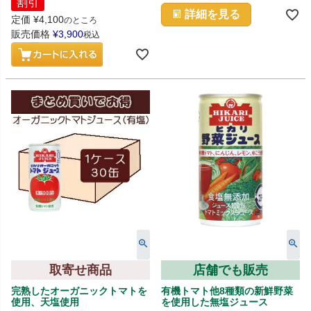
割引
詳細を見る
定価
¥
4,100
のところ
販売価格
¥
3,900
税込
取寄せ商品
店舗でも販売
完熟したオーガニックトマトを
有機トマト他8種類の新鮮野菜
使用、天塩使用
を使用した無塩ジュース