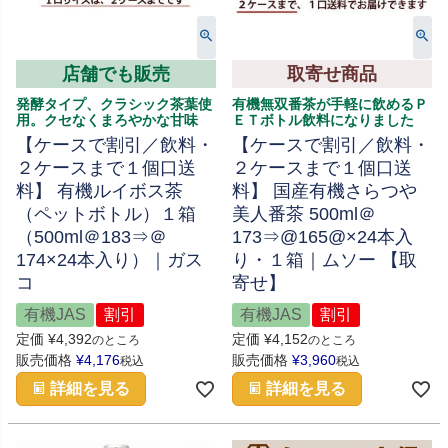
店舗でも販売
取寄せ商品
発酵タイプ、クラシック茶葉使
有機無双番茶が手軽に飲めるＰ
用。クセなくまろやかな甘味
ＥＴボトル飲料になりました
【ケースで割引／飲料・
【ケースで割引／飲料・
２ケースまで１個口送
２ケースまで１個口送
料】 有機ルイボス茶
料】 国産有機さらつや
（ペットボトル）１箱
美人番茶 500ml＠
（500ml＠183⇒＠
173⇒@165@×24本入
174×24本入り）｜ガス
り・１箱｜ムソー 【取
コ
寄せ】
有機JAS
割引
有機JAS
割引
定価
¥
4,392
定価
¥
4,152
のところ
のところ
販売価格
¥
4,176
販売価格
¥
3,960
税込
税込
詳細を見る
詳細を見る