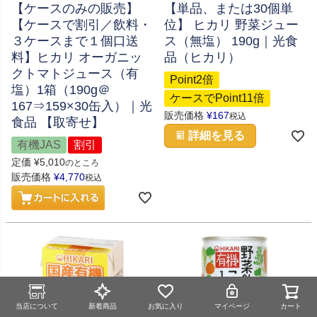
【ケースのみの販売】
【単品、または30個単
【ケースで割引／飲料・
位】 ヒカリ 野菜ジュー
３ケースまで１個口送
ス（無塩） 190g｜光食
料】ヒカリ オーガニッ
品（ヒカリ）
クトマトジュース（有
Point2倍
塩）1箱（190g＠
ケースでPoint11倍
167⇒159×30缶入）｜光
販売価格
¥
167
税込
食品 【取寄せ】
詳細を見る
有機JAS
割引
定価
¥
5,010
のところ
販売価格
¥
4,770
税込
当店について
新着商品
お気に入り
マイページ
カート