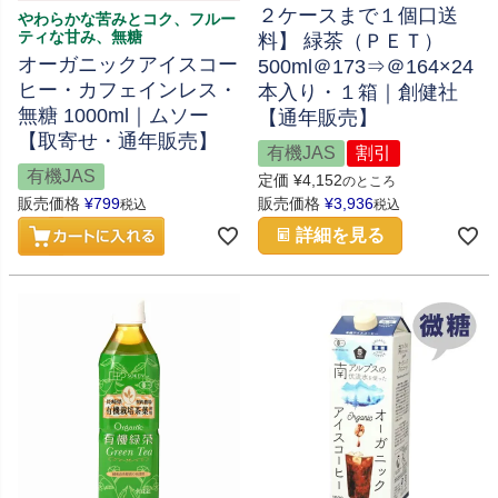
２ケースまで１個口送
やわらかな苦みとコク、フルー
ティな甘み、無糖
料】 緑茶（ＰＥＴ）
オーガニックアイスコー
500ml＠173⇒＠164×24
ヒー・カフェインレス・
本入り・１箱｜創健社
無糖 1000ml｜ムソー
【通年販売】
【取寄せ・通年販売】
有機JAS
割引
有機JAS
定価
¥
4,152
のところ
販売価格
¥
799
販売価格
¥
3,936
税込
税込
詳細を見る