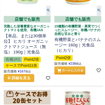
店舗でも販売
店舗でも販売
完熟した栄養豊富なオーガニッ
15種類の有機野菜・果実でつく
クトマトを使用、有機JAS
ったスムージー、有機バナナの
自然な甘みと香り
【単品、または30個単
有機野菜とバナナのスム
位】 ヒカリ オーガニッ
ージー 160g｜光食品
クトマトジュース（無
（ヒカリ）
塩） 190g｜光食品
Point2倍
有機JAS
Point2倍
販売価格
¥
238
税込
ケースでPoint11倍
販売価格
¥
167
税込
詳細を見る