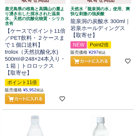
鹿児島県の桜島と高隅山の麓よ
天然水「龍泉洞の水」使用、爽
り湧き出した採水された温泉
快な刺激の強炭酸
水、天然の抗酸化物質・シリカ
龍泉洞の炭酸水 300ml｜
含有
岩泉ホールディングス
【ケースでポイント11倍
【取寄せ】
／PET飲料・２ケースま
で１個口送料】
NEW
Point2倍
trolox（天然抗酸化水)
販売価格
¥
297
税込
500ml＠248×24本入り・
１箱｜トロロックス
【取寄せ】
ポイント11倍
販売価格
¥
5,952
税込