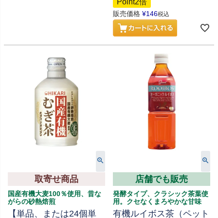
Point2倍
販売価格
¥
146
税込
取寄せ商品
店舗でも販売
国産有機大麦100％使用、昔な
発酵タイプ、クラシック茶葉使
がらの砂熱焙煎
用。クセなくまろやかな甘味
【単品、または24個単
有機ルイボス茶（ペット