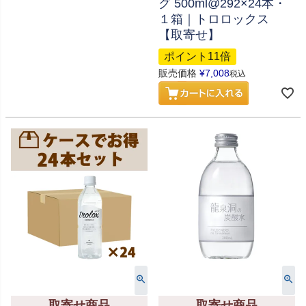
グ 500ml@292×24本・
１箱｜トロロックス
【取寄せ】
ポイント11倍
販売価格
¥
7,008
税込
取寄せ商品
取寄せ商品