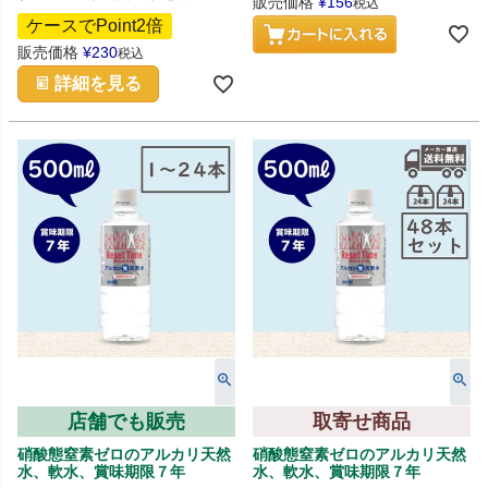
販売価格
¥
156
税込
ケースでPoint2倍
販売価格
¥
230
税込
詳細を見る
店舗でも販売
取寄せ商品
硝酸態窒素ゼロのアルカリ天然
硝酸態窒素ゼロのアルカリ天然
水、軟水、賞味期限７年
水、軟水、賞味期限７年