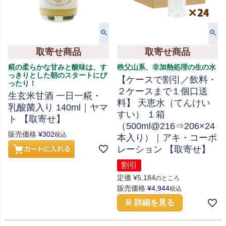
取寄せ商品
取寄せ商品
糀の柔らかな甘みと酸味は、す
秩父山系、非加熱処理の生の水
っきりとした朝のスタートにぴ
【ケースで割引／飲料・
ったり！
２ケースまで１個口送
生玄米甘酒 一日一糀・
料】 天恵水（てんけい
乳酸菌入り 140ml｜ヤマ
すい） １箱
ト 【取寄せ】
（500ml@216⇒206×24
販売価格
¥
302
税込
本入り）｜アキ・コーポ
レーション 【取寄せ】
割引
定価
¥
5,184
のところ
販売価格
¥
4,944
税込
詳細を見る