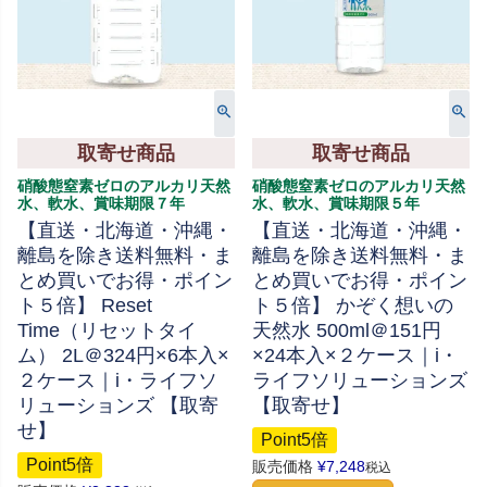
取寄せ商品
取寄せ商品
硝酸態窒素ゼロのアルカリ天然
硝酸態窒素ゼロのアルカリ天然
水、軟水、賞味期限７年
水、軟水、賞味期限５年
【直送・北海道・沖縄・
【直送・北海道・沖縄・
離島を除き送料無料・ま
離島を除き送料無料・ま
とめ買いでお得・ポイン
とめ買いでお得・ポイン
ト５倍】 Reset
ト５倍】 かぞく想いの
Time（リセットタイ
天然水 500ml＠151円
ム） 2L＠324円×6本入×
×24本入×２ケース｜i・
２ケース｜i・ライフソ
ライフソリューションズ
リューションズ 【取寄
【取寄せ】
せ】
Point5倍
Point5倍
販売価格
¥
7,248
税込