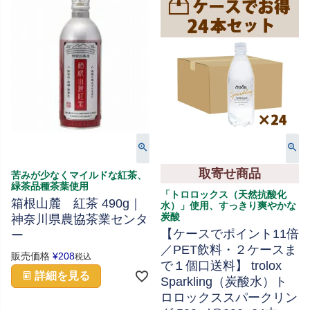
取寄せ商品
苦みが少なくマイルドな紅茶、
緑茶品種茶葉使用
「トロロックス（天然抗酸化
箱根山麓 紅茶 490g｜
水）」使用、すっきり爽やかな
炭酸
神奈川県農協茶業センタ
【ケースでポイント11倍
ー
／PET飲料・２ケースま
販売価格
¥
208
税込
で１個口送料】 trolox
詳細を見る
Sparkling（炭酸水）ト
ロロックススパークリン