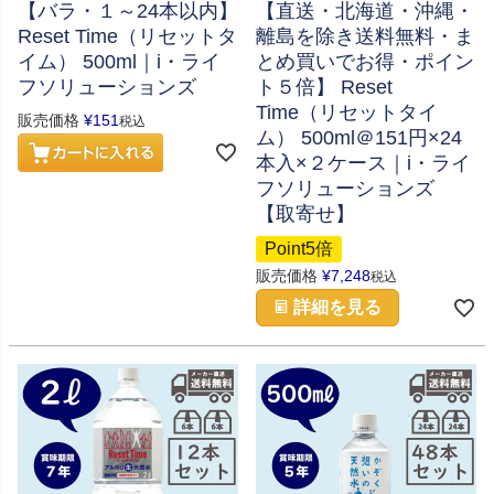
【バラ・１～24本以内】
【直送・北海道・沖縄・
Reset Time（リセットタ
離島を除き送料無料・ま
イム） 500ml｜i・ライ
とめ買いでお得・ポイン
フソリューションズ
ト５倍】 Reset
Time（リセットタイ
販売価格
¥
151
税込
ム） 500ml＠151円×24
本入×２ケース｜i・ライ
フソリューションズ
【取寄せ】
Point5倍
販売価格
¥
7,248
税込
詳細を見る