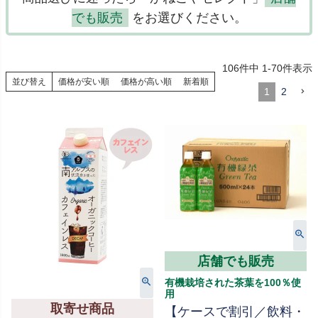
でも販売
をお選びください。
106
件中
1
-
70
件表示
並び替え
価格が安い順
価格が高い順
新着順
1
2
店舗でも販売
有機栽培された茶葉を100％使
用
取寄せ商品
【ケースで割引／飲料・