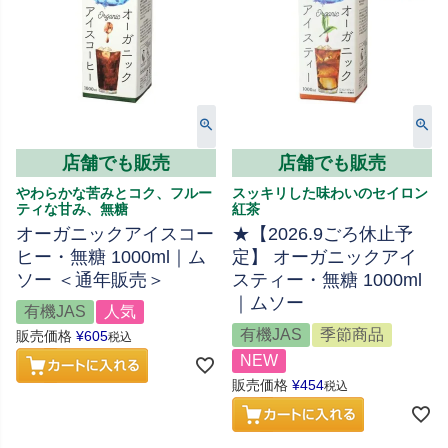
店舗でも販売
店舗でも販売
やわらかな苦みとコク、フルー
スッキリした味わいのセイロン
ティな甘み、無糖
紅茶
オーガニックアイスコー
★【2026.9ごろ休止予
ヒー・無糖 1000ml｜ム
定】 オーガニックアイ
ソー ＜通年販売＞
スティー・無糖 1000ml
｜ムソー
有機JAS
人気
有機JAS
季節商品
販売価格
¥
605
税込
NEW
販売価格
¥
454
税込