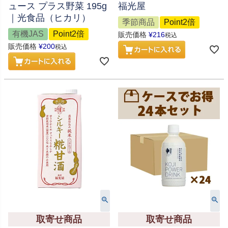
ュース プラス野菜 195g
福光屋
｜光食品（ヒカリ）
季節商品
Point2倍
有機JAS
Point2倍
販売価格
¥
216
税込
販売価格
¥
200
税込
取寄せ商品
取寄せ商品