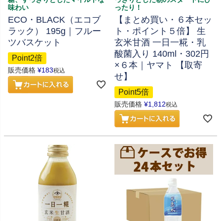
味わい
ったり！
ECO・BLACK（エコブ
【まとめ買い・６本セッ
ラック） 195g｜フルー
ト・ポイント５倍】 生
ツバスケット
玄米甘酒 一日一糀・乳
酸菌入り 140ml・302円
Point2倍
×６本｜ヤマト 【取寄
販売価格
¥
183
税込
せ】
Point5倍
販売価格
¥
1,812
税込