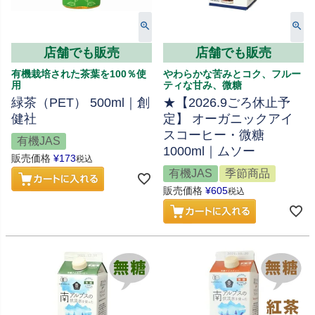
店舗でも販売
店舗でも販売
有機栽培された茶葉を100％使
やわらかな苦みとコク、フルー
用
ティな甘み、微糖
緑茶（PET） 500ml｜創
★【2026.9ごろ休止予
健社
定】 オーガニックアイ
スコーヒー・微糖
有機JAS
1000ml｜ムソー
販売価格
¥
173
税込
有機JAS
季節商品
販売価格
¥
605
税込