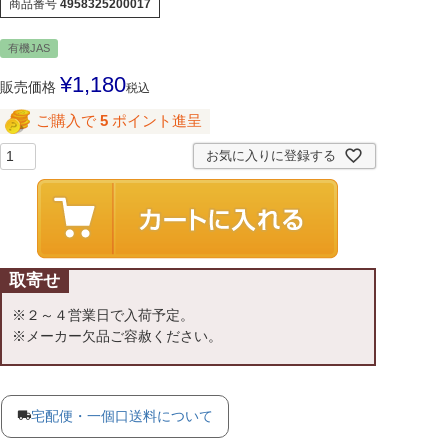
商品番号
4958325200017
有機JAS
¥
1,180
販売価格
税込
ご購入で
5
ポイント進呈
お気に入りに登録する
取寄せ
※２～４営業日で入荷予定。
※メーカー欠品ご容赦ください。
宅配便・一個口送料について