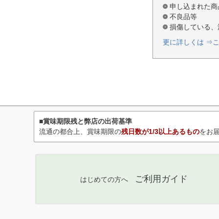
申し込まれた商
不良品等
損傷している、
更に詳しくは ⇒
■賞味期限残と弊店の出荷基準
流通の都合上、賞味期限の
残日数が1/3以上あるもの
をお
ご利用ガイド
はじめての方へ