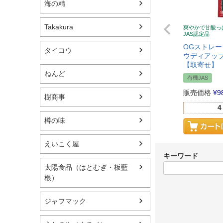
海の精
Takakura
爽やかで甘酸っ
JAS認定品
OGストレ
タイコウ
ウディアップ
【取寄せ】
ねんど
有機JAS
販売価格
¥
9
樹商事
4
樽の味
えいこく屋
キーワード
太陽食品（はとむぎ・板藍
根）
ジャフマック