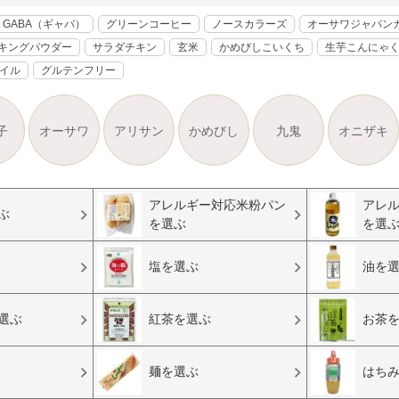
GABA（ギャバ）
グリーンコーヒー
ノースカラーズ
オーサワジャパン
キングパウダー
サラダチキン
玄米
かめびしこいくち
生芋こんにゃ
オイル
グルテンフリー
子
オーサワ
アリサン
かめびし
九鬼
オニザキ
アレルギー対応米粉パン
アレ
ぶ
を選ぶ
を選
塩を選ぶ
油を
選ぶ
紅茶を選ぶ
お茶
麺を選ぶ
はち