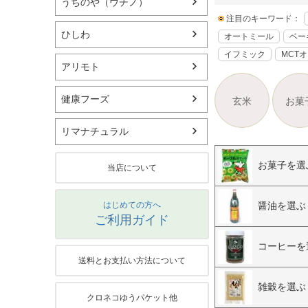
うちのや（ウチノ）
注目のキーワード：
ひしわ
オートミール
ベー
イフミック
MCT
アリモト
健康フーズ
玄米
お菓
リマナチュラル
お菓子を選
当店について
醤油を選ぶ
はじめての方へ
ご利用ガイド
コーヒーを
送料とお支払い方法について
雑穀を選ぶ
クロネコゆうパケット他