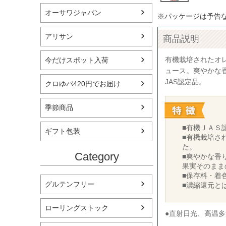
オーサワジャパン
※パッケージは予告
アリサン
商品説明
有機栽培されたオ
今だけスポット入荷
ュース。爽やかな
JAS認定品。
クロゆパ420円でお届け
季節商品
■有機ＪＡＳ
ギフト包装
■有機栽培さ
た。
Category
■爽やかな香
果実そのまま
■保存料・着
グルテンフリー
■濃縮還元と
ローリングストック
●直射日光、高温