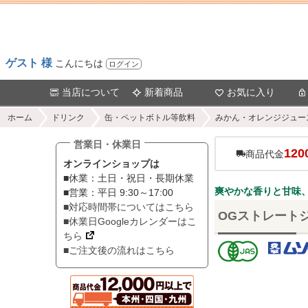
ゲスト 様
こんにちは
ログイン
当店について
新着商品
お気に入り
ホーム
ドリンク
缶・ペットボトル等飲料
みかん・オレンジジュー
営業日・休業日
120
商品代金
オンラインショップは
■休業：土日・祝日・長期休業
爽やかな香りと甘味、
■営業：平日 9:30～17:00
■対応時間帯についてはこちら
OGストレートジ
■休業日Googleカレンダーはこ
ちら
■ご注文後の流れはこちら