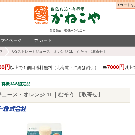
カートを
自然食品・有機米かねこや
マイページ
カート
検索
ス
OGストレートジュース・オレンジ 1L｜むそう 【取寄せ】
00円
7000円
以上で１個口送料無料（北海道・沖縄は割引）
以上
有機JAS認定品
ュース・オレンジ 1L｜むそう 【取寄せ】