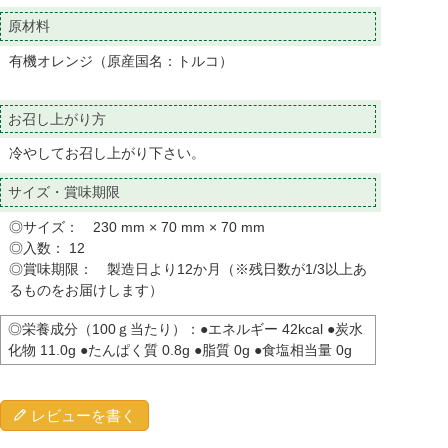
原材料
有機オレンジ（原産国名：トルコ）
お召し上がり方
冷やしてお召し上がり下さい。
サイズ・賞味期限
◎サイズ： 230 mm × 70 mm × 70 mm
◎入数： 12
◎賞味期限： 製造日より12か月（※残日数が1/3以上あ
るものをお届けします）
◎栄養成分（100ｇ当たり）：●エネルギー 42kcal ●炭水
化物 11.0g ●たんぱく質 0.8g ●脂質 0g ●食塩相当量 0g
レビューを書く