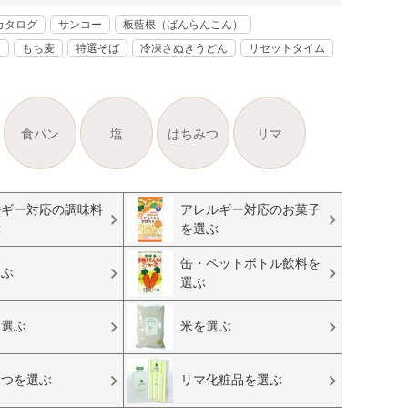
カタログ
サンコー
板藍根（ばんらんこん）
く
もち麦
特選そば
冷凍さぬきうどん
リセットタイム
食パン
塩
はちみつ
リマ
ルギー対応の調味料
アレルギー対応のお菓子
ぶ
を選ぶ
缶・ペットボトル飲料を
選ぶ
選ぶ
を選ぶ
米を選ぶ
みつを選ぶ
リマ化粧品を選ぶ