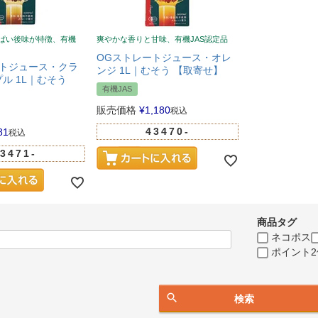
ぱい後味が特徴、有機
爽やかな香りと甘味、有機JAS認定品
OGストレートジュース・オレ
ートジュース・クラ
ンジ 1L｜むそう 【取寄せ】
ル 1L｜むそう
有機JAS
販売価格
¥
1,180
税込
43470-
81
税込
3471-
商品タグ
ネコポス
ポイント2
検索