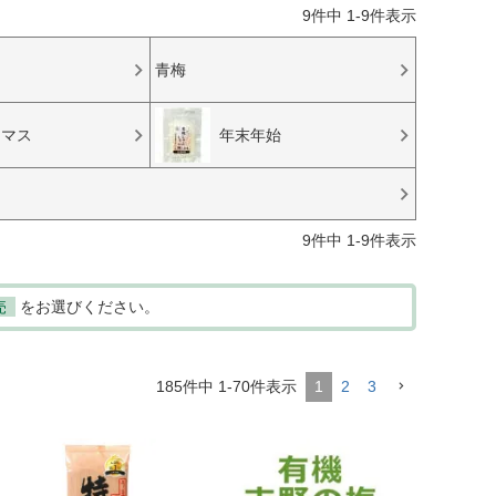
9
件中
1
-
9
件表示
青梅
スマス
年末年始
9
件中
1
-
9
件表示
売
をお選びください。
185
件中
1
-
70
件表示
1
2
3