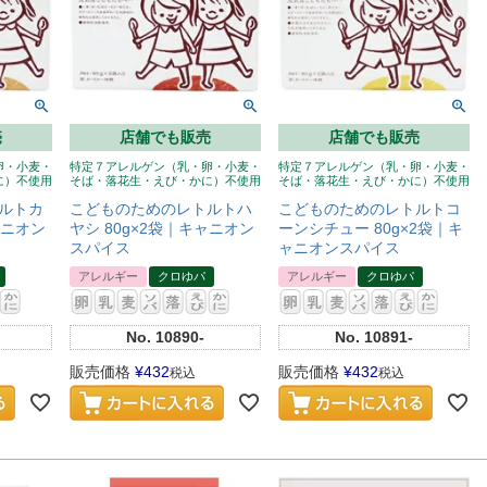
売
店舗でも販売
店舗でも販売
卵・小麦・
特定７アレルゲン（乳・卵・小麦・
特定７アレルゲン（乳・卵・小麦・
に）不使用
そば・落花生・えび・かに）不使用
そば・落花生・えび・かに）不使用
ルトカ
こどものためのレトルトハ
こどものためのレトルトコ
ャニオン
ヤシ 80g×2袋｜キャニオン
ーンシチュー 80g×2袋｜キ
スパイス
ャニオンスパイス
アレルギー
クロゆパ
アレルギー
クロゆパ
No.
10890-
No.
10891-
販売価格
¥
432
販売価格
¥
432
税込
税込