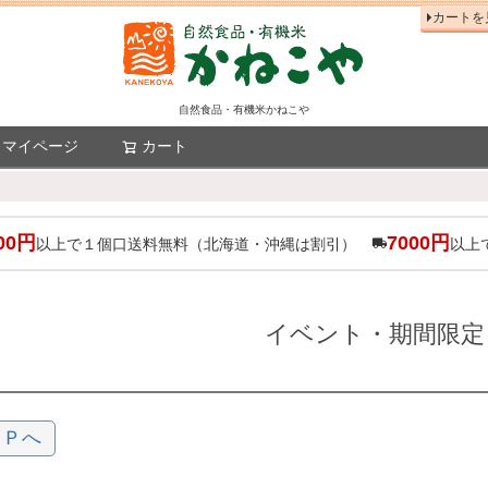
カートを
自然食品・有機米かねこや
マイページ
カート
検索
00円
7000円
以上で１個口送料無料（北海道・沖縄は割引）
以上
イベント・期間限定
ＯＰへ