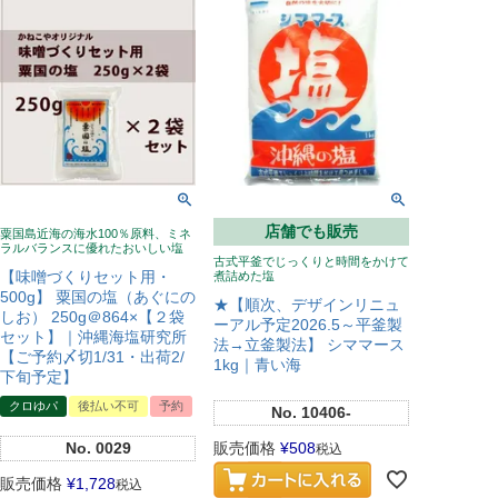
店舗でも販売
粟国島近海の海水100％原料、ミネ
ラルバランスに優れたおいしい塩
古式平釜でじっくりと時間をかけて
【味噌づくりセット用・
煮詰めた塩
500g】 粟国の塩（あぐにの
★【順次、デザインリニュ
しお） 250g＠864×【２袋
ーアル予定2026.5～平釜製
セット】｜沖縄海塩研究所
法→立釜製法】 シママース
【ご予約〆切1/31・出荷2/
1kg｜青い海
下旬予定】
クロゆパ
後払い不可
予約
No.
10406-
No.
0029
販売価格
¥
508
税込
販売価格
¥
1,728
税込