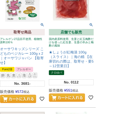
取寄せ商品
店舗でも販売
アレルゲン27品目不使用、植物性
国内産原料使用、生姜と紅玉梅酢だ
原料100％
けを使った紅生姜、生姜の辛みと梅
酢の風味
オーサワキッズシリーズ こ
★しょうが紅梅漬 100g
どものベジカレー 100gｘ2
（スライス）｜海の精 【在
｜オーサワジャパン 【取寄
庫切れの際は、取寄せ・要5
せ】
～12営業日】
Point2倍
アレルギー
クロゆパ
No.
0112
No.
3681-
販売価格
¥
551
税込
販売価格
¥
572
税込