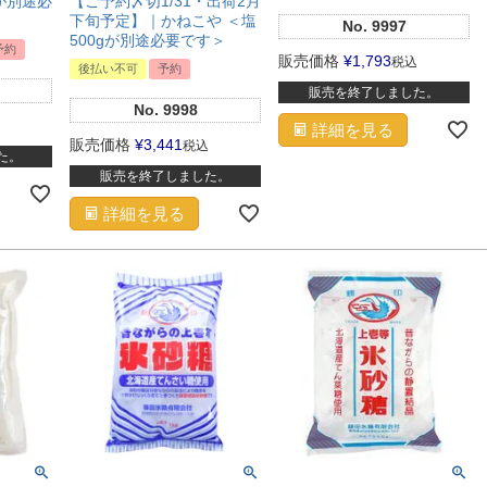
gが別途必
【ご予約〆切1/31・出荷2月
下旬予定】｜かねこや ＜塩
No.
9997
500gが別途必要です＞
予約
販売価格
¥
1,793
税込
後払い不可
予約
販売を終了しました。
No.
9998
詳細を見る
販売価格
¥
3,441
税込
た。
販売を終了しました。
詳細を見る