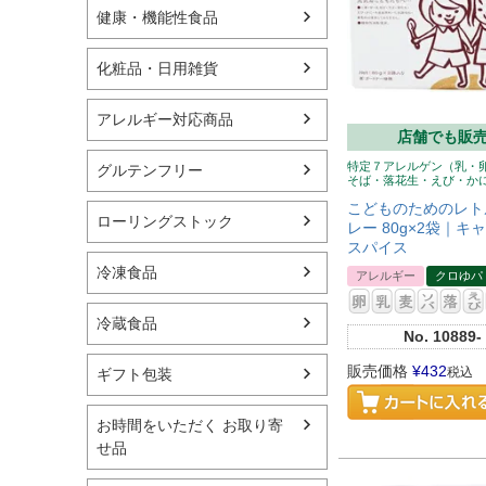
健康・機能性食品
化粧品・日用雑貨
アレルギー対応商品
店舗でも販
特定７アレルゲン（乳・
グルテンフリー
そば・落花生・えび・か
こどものためのレト
ローリングストック
レー 80g×2袋｜キ
スパイス
冷凍食品
アレルギー
クロゆパ
冷蔵食品
No.
10889-
販売価格
¥
432
税込
ギフト包装
お時間をいただく お取り寄
せ品