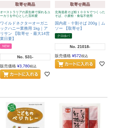
取寄せ商品
取寄せ商品
オーストラリアの原生林で採れるユ
北海道産そば粉１００％でつくった
ーカリを中心とした百科蜜
そば、小麦粉・食塩不使用
ワイルドネクターオーガニ
国内産・十割そば 200g｜ム
ックハニー業務用 1kg｜ア
ソー 【取寄せ】
リサン 【取寄せ・最大14営
クロゆパ
業日要】
NEW
No.
21018-
販売価格
¥
572
税込
No.
S31-
販売価格
¥
3,780
税込