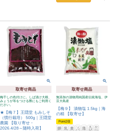
取寄せ商品
取寄せ商品
梅干しの色付けに。しば漬け大根、
無添加の漬物用純国産伝統海塩、伊
みょうが等をつける際にもご利用く
豆大島産
ださい。
【梅９】 漬物塩 1.5kg｜海
★【梅７】王隠堂 もみしそ
の精 【取寄せ】
（慣行栽培） 500g｜王隠堂
Point2倍
農園 【取り寄せ・
2026.4/28～随時入荷】