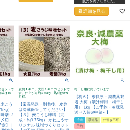
販売を終了しました。
詳細を見る
のセットで
麦麹１キロ、大豆１キロのセットで
梅干し用に向いています
熟成は10
す。仕上がり約3.75kg。熟成は8カ
【梅６】 奈良県・減農薬栽
月程。
培 大梅（漬け梅用・梅干し
 米こう
【常温発送・到着後、麦麹
用） 1kg 【ご予約・冷蔵発
5kg）
は冷蔵保管してください】
送⇒入荷6/中旬～】
 味噌づ
【３】 麦こうじ味噌（完
約〆切
成・約3.75kg） かねこやオ
冷蔵
季節品
代引き不可
旬予定】｜
リジナル 味噌づくりセット
予約