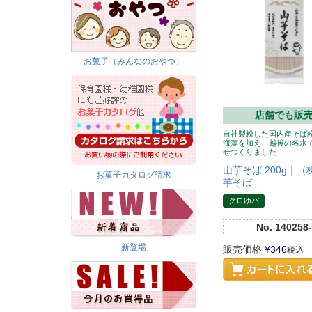
お菓子（みんなのおやつ）
店舗でも販
自社製粉した国内産そば
海藻を加え、越後の名水
せつくりました
山芋そば 200g｜
お菓子カタログ請求
芋そば
クロゆパ
No.
140258-
新登場
販売価格
¥
346
税込