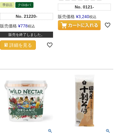
季節品
クロゆパ
No.
0121-
No.
21220-
販売価格
¥
3,240
税込
販売価格
¥
778
税込
販売を終了しました。
詳細を見る