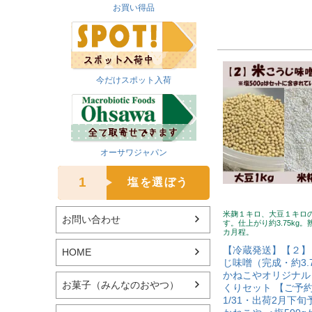
お買い得品
今だけスポット入荷
オーサワジャパン
1
塩を選ぼう
米麹１キロ、大豆１キロ
お問い合わせ
す。仕上がり約3.75kg。
カ月程。
【冷蔵発送】【２】
HOME
じ味噌（完成・約3.7
かねこやオリジナル
お菓子（みんなのおやつ）
くりセット 【ご予
1/31・出荷2月下