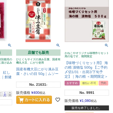
売
店舗でも販売
かねこやオリジナル味噌作りセット
用の塩です、期間限定
特別栽培の
ひとくちサイズの凍み豆腐、国産有
【味噌づくりセット用】 海
に漬け込み
機丸大豆、にがり使用
の精 漬物塩 500g 【ご予約
国産有機大豆にがり凍み豆
〆切1/31・出荷2/下旬予
 紅し
腐・さいの目 50g｜ムソー
定】｜海の精 ＜期間限定＞
ｇ｜創健
おすすめ
後払い不可
予約
No.
21631-
販売価格
¥
400
No.
9991
税込
販売価格
¥
1,080
税込
販売を終了しました。