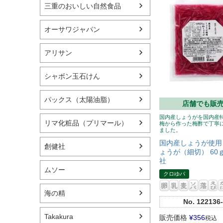
三重のおいしい自然食品
オーサワジャパン
アリサン
シャボン玉石けん
パックス（太陽油脂）
店舗でも販
国内産しょうがを国内産
リマ化粧品（プリマール）
梅から作った梅酢で丁寧
ました。
国内産しょうが使用
創健社
ょうが（細切） 60
社
ムソー
クロゆパ
海の精
No.
122136-
Takakura
販売価格
¥
356
税込