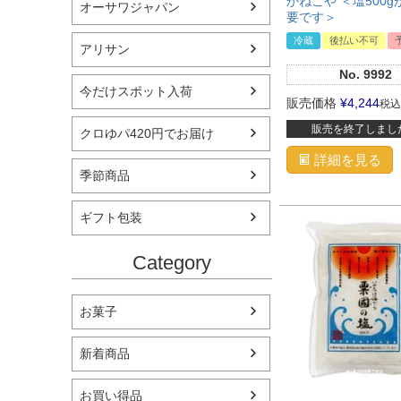
かねこや ＜塩500
オーサワジャパン
要です＞
冷蔵
後払い不可
アリサン
No.
9992
今だけスポット入荷
販売価格
¥
4,244
税込
販売を終了しまし
クロゆパ420円でお届け
詳細を見る
季節商品
ギフト包装
Category
お菓子
新着商品
お買い得品