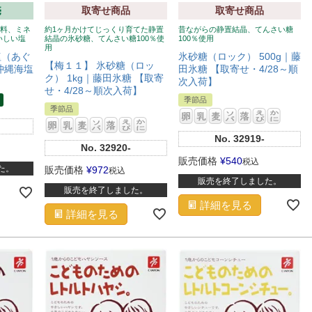
売
取寄せ商品
取寄せ商品
原料、ミネ
約1ヶ月かけてじっくり育てた静置
昔ながらの静置結晶、てんさい糖
いしい塩
結晶の氷砂糖、てんさい糖100％使
100％使用
用
塩（あぐ
氷砂糖（ロック） 500g｜藤
【梅１１】 氷砂糖（ロッ
｜沖縄海塩
田氷糖 【取寄せ・4/28～順
ク） 1kg｜藤田氷糖 【取寄
次入荷】
せ・4/28～順次入荷】
季節品
季節品
No.
32919-
No.
32920-
販売価格
¥
540
税込
た。
販売価格
¥
972
税込
販売を終了しました。
販売を終了しました。
詳細を見る
詳細を見る