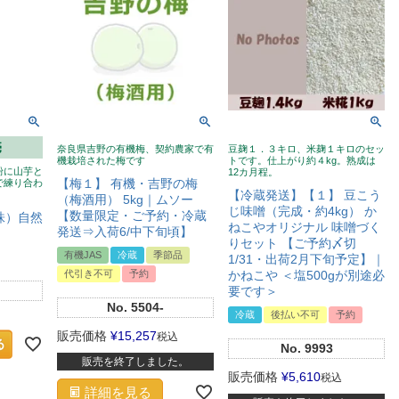
売
奈良県吉野の有機梅、契約農家で有
豆麹１．３キロ、米麹１キロのセッ
機栽培された梅です
トです。仕上がり約４kg。熟成は
粉に山芋と
12カ月程。
【梅１】 有機・吉野の梅
で練り合わ
【冷蔵発送】【１】 豆こう
（梅酒用） 5kg｜ムソー
じ味噌（完成・約4kg） か
【数量限定・ご予約・冷蔵
（株）自然
ねこやオリジナル 味噌づく
発送⇒入荷6/中下旬頃】
りセット 【ご予約〆切
有機JAS
冷蔵
季節品
1/31・出荷2月下旬予定】｜
代引き不可
予約
かねこや ＜塩500gが別途必
要です＞
No.
5504-
冷蔵
後払い不可
予約
販売価格
¥
15,257
税込
No.
9993
販売を終了しました。
販売価格
¥
5,610
税込
詳細を見る