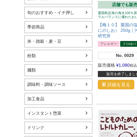
店舗でも販
旬のおすすめ・イチ押し
粟国島近海の海水100％
ラルバランスに優れたお
【梅１０】 粟国の
季節商品
にのしお） 250g
研究所
米・雑穀・麦・豆
アレルギー
クロゆパ
No.
0029
粉類
販売価格
¥
1,080
税込
麺類
販売を終了しまし
詳細を見る
調味料・調味ソース
加工食品
インスタント惣菜
ドリンク