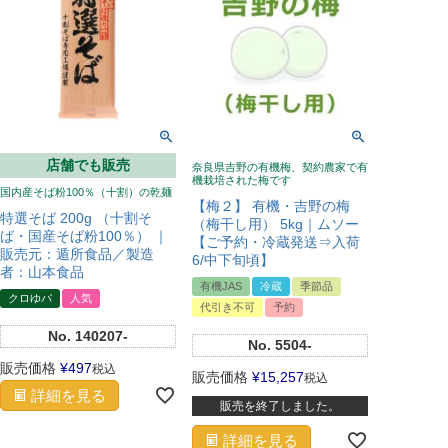
店舗でも販売
奈良県吉野の有機梅、契約農家で有
機栽培された梅です
国内産そば粉100％（十割）の乾麺
【梅２】 有機・吉野の梅
特選そば 200g （十割そ
（梅干し用） 5kg｜ムソー
ば・国産そば粉100％） ｜
【ご予約・冷蔵発送⇒入荷
販売元：遁所食品／製造
6/中下旬頃】
者：山本食品
有機JAS
冷蔵
季節品
クロゆパ
人気
代引き不可
予約
No.
140207-
No.
5504-
販売価格
¥
497
税込
販売価格
¥
15,257
税込
詳細を見る
販売を終了しました。
詳細を見る