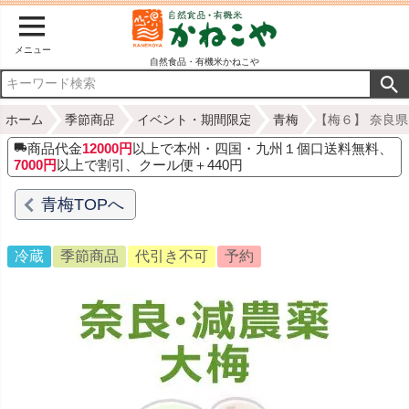
メニュー
自然食品・有機米かねこや
ホーム
季節商品
イベント・期間限定
青梅
【梅６】 奈良県
商品代金
12000円
以上で本州・四国・九州１個口送料無料、
7000円
以上で割引、クール便＋440円
青梅TOPへ
冷蔵
季節商品
代引き不可
予約