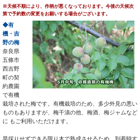
※天候不順により、作柄が悪くなっております。今後の天候次
第で予約数の変更をお願いする場合がございます。
◆有
機・吉
野の梅
奈良県
五條市
西吉野
町の契
約農園
で有機
栽培された梅です。有機栽培のため、多少外見の悪い
ものもありますが、梅干漬の他、梅酒、梅ジャムなど
に もご利用いただけます。
早採りせずできる限り木で熟成させるため、到着時す