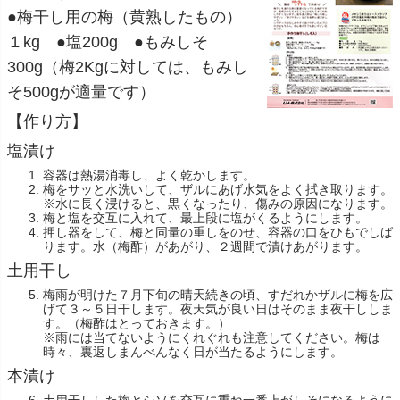
●梅干し用の梅（黄熟したもの）
１kg ●塩200g ●もみしそ
300g（梅2Kgに対しては、もみし
そ500gが適量です）
【作り方】
塩漬け
容器は熱湯消毒し、よく乾かします。
梅をサッと水洗いして、ザルにあげ水気をよく拭き取ります。
※水に長く浸けると、黒くなったり、傷みの原因になります。
梅と塩を交互に入れて、最上段に塩がくるようにします。
押し器をして、梅と同量の重しをのせ、容器の口をひもでしば
ります。水（梅酢）があがり、２週間で漬けあがります。
土用干し
梅雨が明けた７月下旬の晴天続きの頃、すだれかザルに梅を広
げて３～５日干します。夜天気が良い日はそのまま夜干ししま
す。（梅酢はとっておきます。）
※雨には当てないようにくれぐれも注意してください。梅は
時々、裏返しまんべんなく日が当たるようにします。
本漬け
土用干しした梅とシソを交互に重ね一番上がしそになるように