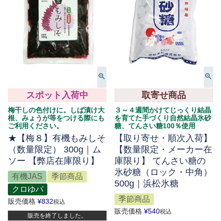
スポット入荷中
取寄せ商品
梅干しの色付けに。しば漬け大
３～４週間かけてじっくり結晶
根、みょうが等をつける際にも
を育てた手づくり自然結晶氷砂
ご利用ください。
糖、てんさい糖100％使用
★【梅８】有機もみしそ
【取り寄せ・順次入荷】
（数量限定） 300g｜ム
【数量限定・メーカー在
ソー 【弊店在庫限り】
庫限り】 てんさい糖の
氷砂糖（ロック・中角）
有機JAS
季節商品
500g｜浜松氷糖
クロゆパ
季節商品
販売価格
¥
832
税込
販売価格
¥
540
税込
販売を終了しました。