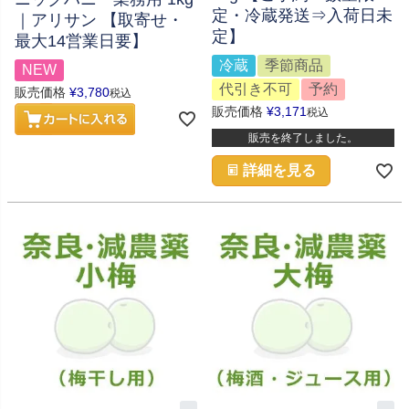
定・冷蔵発送⇒入荷日未
｜アリサン 【取寄せ・
定】
最大14営業日要】
冷蔵
季節商品
NEW
代引き不可
予約
販売価格
¥
3,780
税込
販売価格
¥
3,171
税込
販売を終了しました。
詳細を見る