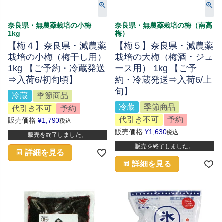
奈良県・無農薬栽培の小梅
奈良県・無農薬栽培の梅（南高
1kg
梅）
【梅４】奈良県・減農薬
【梅５】奈良県・減農薬
栽培の小梅（梅干し用）
栽培の大梅（梅酒・ジュ
1kg 【ご予約・冷蔵発送
ース用） 1kg 【ご予
⇒入荷6/初旬頃】
約・冷蔵発送⇒入荷6/上
旬】
冷蔵
季節商品
冷蔵
季節商品
代引き不可
予約
代引き不可
予約
販売価格
¥
1,790
税込
販売価格
¥
1,630
税込
販売を終了しました。
販売を終了しました。
詳細を見る
詳細を見る