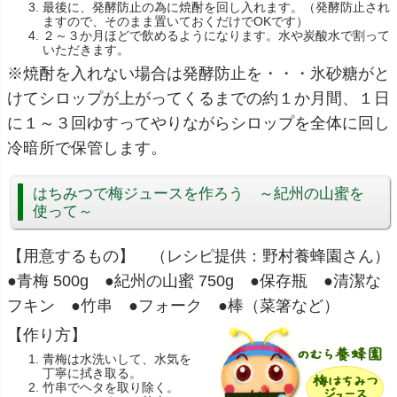
最後に、発酵防止の為に焼酎を回し入れます。（発酵防止され
ますので、そのまま置いておくだけでOKです）
２～３か月ほどで飲めるようになります。水や炭酸水で割って
いただきます。
※焼酎を入れない場合は発酵防止を・・・氷砂糖がと
けてシロップが上がってくるまでの約１か月間、１日
に１～３回ゆすってやりながらシロップを全体に回し
冷暗所で保管します。
はちみつで梅ジュースを作ろう ～紀州の山蜜を
使って～
【用意するもの】 （レシピ提供：野村養蜂園さん）
●青梅 500g ●紀州の山蜜 750g ●保存瓶 ●清潔な
フキン ●竹串 ●フォーク ●棒（菜箸など）
【作り方】
青梅は水洗いして、水気を
丁寧に拭き取る。
竹串でヘタを取り除く。