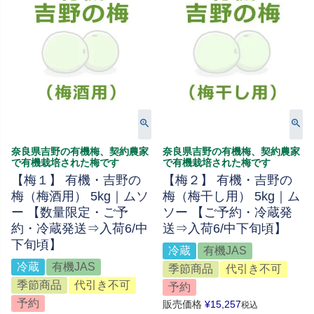
奈良県吉野の有機梅、契約農家
奈良県吉野の有機梅、契約農家
で有機栽培された梅です
で有機栽培された梅です
【梅１】 有機・吉野の
【梅２】 有機・吉野の
梅（梅酒用） 5kg｜ムソ
梅（梅干し用） 5kg｜ム
ー 【数量限定・ご予
ソー 【ご予約・冷蔵発
約・冷蔵発送⇒入荷6/中
送⇒入荷6/中下旬頃】
下旬頃】
冷蔵
有機JAS
冷蔵
有機JAS
季節商品
代引き不可
季節商品
代引き不可
予約
予約
販売価格
¥
15,257
税込