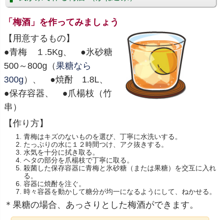
「梅酒」を作ってみましょう
【用意するもの】
●青梅 １.5Kg、 ●氷砂糖
500～800g（
果糖なら
300g
）、 ●焼酎 1.8L、
●保存容器、 ●爪楊枝（竹
串）
【作り方】
青梅はキズのないものを選び、丁寧に水洗いする。
たっぷりの水に１２時間つけ、アク抜きする。
水気を十分に拭き取る。
ヘタの部分を爪楊枝で丁寧に取る。
殺菌した保存容器に青梅と氷砂糖（または果糖）を交互に入れ
る。
容器に焼酎を注ぐ。
時々容器を動かして糖分が均一になるようにして、ねかせる。
＊果糖の場合、
あっさりとした梅酒ができます。