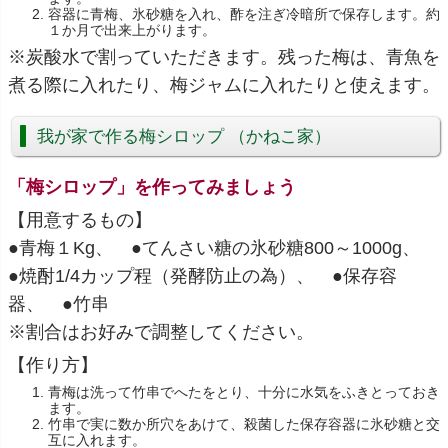
容器に青梅、氷砂糖を入れ、酢を注ぎ冷暗所で保存します。約
１か月で出来上がります。
※炭酸水で割っていただきます。残った梅は、青魚を
煮る際に入れたり、梅ジャムに入れたりと使えます。
我が家で作る梅シロップ （かねこ家）
「梅シロップ」を作ってみましょう
【用意するもの】
●青梅１Kg、 ●てんさい糖の氷砂糖800～1000g、
●焼酎1/4カップ程（発酵防止の為）、 ●保存容
器、 ●竹串
※割合はお好みで調整してください。
【作り方】
青梅は洗って竹串でへたをとり、十分に水気をふきとっておき
ます。
竹串で実に数か所穴をあけて、殺菌した保存容器に氷砂糖と交
互に入れます。