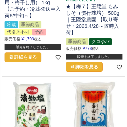
用・梅干し用） 1kg
★【梅７】王隠堂 もみ
【ご予約・冷蔵発送⇒入
しそ（慣行栽培） 500g
荷6/中旬～】
｜王隠堂農園 【取り寄
冷蔵
季節商品
せ・2026.4/28～随時入
代引き不可
予約
荷】
販売価格
¥
1,793
税込
季節商品
クロゆパ
販売を終了しました。
販売価格
¥
778
税込
詳細を見る
販売を終了しました。
詳細を見る