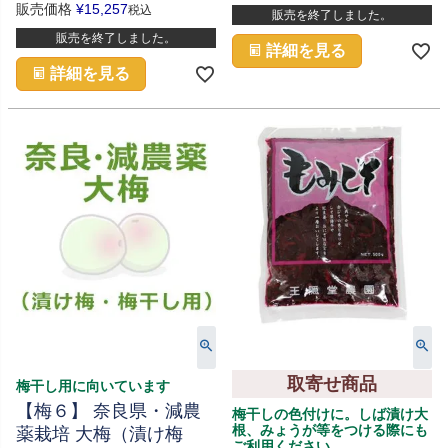
販売価格
¥
15,257
税込
販売を終了しました。
販売を終了しました。
詳細を見る
詳細を見る
取寄せ商品
梅干し用に向いています
【梅６】 奈良県・減農
梅干しの色付けに。しば漬け大
根、みょうが等をつける際にも
薬栽培 大梅（漬け梅
ご利用ください。