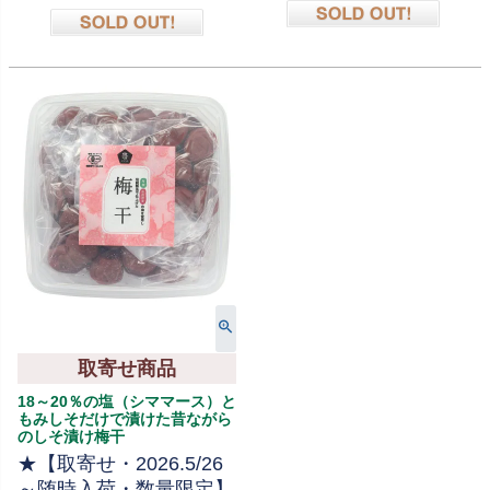
在庫切れ
在庫切れ
取寄せ商品
18～20％の塩（シママース）と
もみしそだけで漬けた昔ながら
のしそ漬け梅干
★【取寄せ・2026.5/26
～随時入荷・数量限定】