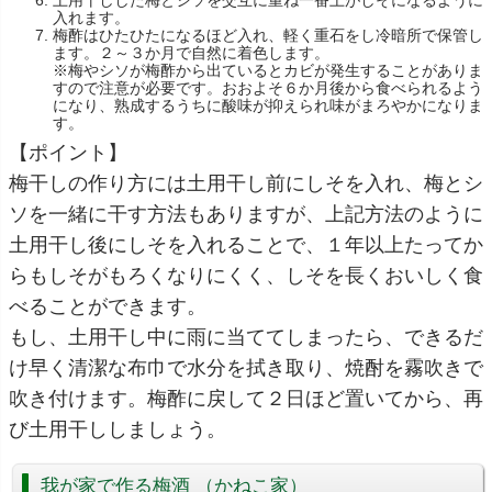
入れます。
梅酢はひたひたになるほど入れ、軽く重石をし冷暗所で保管し
ます。２～３か月で自然に着色します。
※梅やシソが梅酢から出ているとカビが発生することがありま
すので注意が必要です。おおよそ６か月後から食べられるよう
になり、熟成するうちに酸味が抑えられ味がまろやかになりま
す。
【ポイント】
梅干しの作り方には土用干し前にしそを入れ、梅とシ
ソを一緒に干す方法もありますが、上記方法のように
土用干し後にしそを入れることで、１年以上たってか
らもしそがもろくなりにくく、しそを長くおいしく食
べることができます。
もし、土用干し中に雨に当ててしまったら、できるだ
け早く清潔な布巾で水分を拭き取り、焼酎を霧吹きで
吹き付けます。梅酢に戻して２日ほど置いてから、再
び土用干ししましょう。
我が家で作る梅酒 （かねこ家）