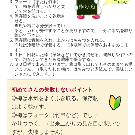
フォーク（または竹串）
で、梅を適宜しっかりと突
いて穴を開ける。
保存瓶を洗い、よく乾燥さ
せる。
※瓶や梅に水分が残ってい
ると、カビが発生することがありますので、十分に水気を取り
除いて下さい。
保存瓶に青梅を入れ、上からはちみつを入れる。
※瓶は冷暗所で保管する。（冷蔵庫での保管をおすすめしま
す）
１日１回乾いた棒（菜箸など）でかき混ぜる。発酵しやすいの
で、泡がふいてきたら冷蔵庫で保管する。
３０日程で出来上がります。梅は取り出してもそのままでも構
いません。（取りだした梅は、はちみつと煮込んで、美味しい
ジャムにできます。）
初めてさんの失敗しないポイント
◎梅は水気をよくふき取る。保存瓶
はよく乾かす。
◎梅はフォーク（竹串など）でしっ
かりつつく。（出来上がりの見た目は悪いで
すが、失敗しません）