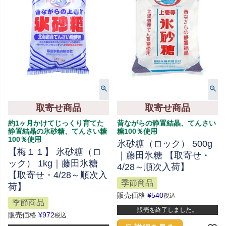
取寄せ商品
取寄せ商品
約1ヶ月かけてじっくり育てた
昔ながらの静置結晶、てんさい
静置結晶の氷砂糖、てんさい糖
糖100％使用
100％使用
氷砂糖（ロック） 500g
【梅１１】 氷砂糖（ロ
｜藤田氷糖 【取寄せ・
ック） 1kg｜藤田氷糖
4/28～順次入荷】
【取寄せ・4/28～順次入
季節商品
荷】
販売価格
¥
540
税込
季節商品
販売を終了しました。
販売価格
¥
972
税込