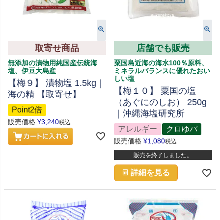
取寄せ商品
店舗でも販売
無添加の漬物用純国産伝統海
粟国島近海の海水100％原料、
塩、伊豆大島産
ミネラルバランスに優れたおい
しい塩
【梅９】 漬物塩 1.5kg｜
【梅１０】 粟国の塩
海の精 【取寄せ】
（あぐにのしお） 250g
Point2倍
｜沖縄海塩研究所
販売価格
¥
3,240
税込
アレルギー
クロゆパ
販売価格
¥
1,080
税込
販売を終了しました。
詳細を見る