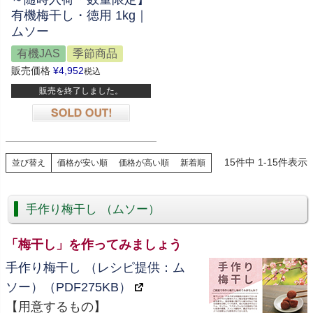
有機梅干し・徳用 1kg｜
ムソー
有機JAS
季節商品
販売価格
¥
4,952
税込
販売を終了しました。
在庫切れ
15
件中
1
-
15
件表示
並び替え
価格が安い順
価格が高い順
新着順
手作り梅干し （ムソー）
「梅干し」を作ってみましょう
手作り梅干し （レシピ提供：ム
ソー）（PDF275KB）
【用意するもの】