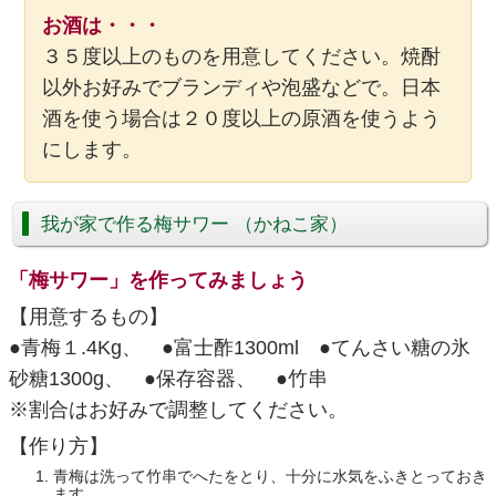
お酒は・・・
３５度以上のものを用意してください。焼酎
以外お好みでブランディや泡盛などで。日本
酒を使う場合は２０度以上の原酒を使うよう
にします。
我が家で作る梅サワー （かねこ家）
「梅サワー」を作ってみましょう
【用意するもの】
●青梅１.4Kg、 ●富士酢1300ml ●てんさい糖の氷
砂糖1300g、 ●保存容器、 ●竹串
※割合はお好みで調整してください。
【作り方】
青梅は洗って竹串でへたをとり、十分に水気をふきとっておき
ます。