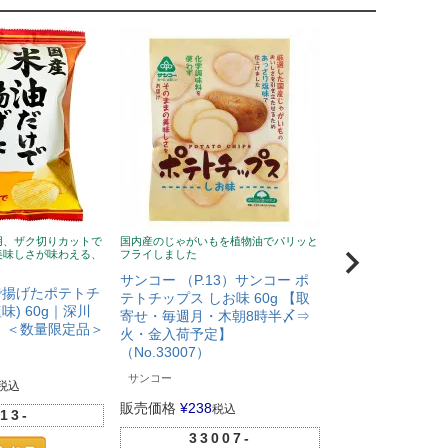
用、ザク切りカットで
国内産のじゃがいもを植物油でパリッと
北海道産馬鈴薯を10
美味しさが味わえる、
フライしました
用せず、素材の風味を
サンコー （P.13）サンコー ポ
ノンソルトポテトチ
で揚げたポテトチ
テトチップス しお味 60g 【取
＜9～5月販売＞
) 60g｜深川
寄せ・毎週月・木朝8時半〆⇒
人気
】＜数量限定品＞
火・金入荷予定】
（No.33007）
販売価格
¥
254
税
サンコー
1602
税込
販売価格
¥
238
税込
13-
33007-