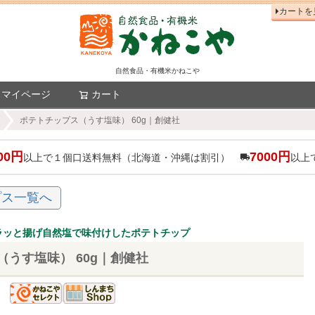
カートを
自然食品・有機米かねこや
マイページ
カート
検索
ポテトチップス（うす塩味） 60g｜創健社
00円
7000円
以上で１個口送料無料（北海道・沖縄は割引）
以上
プス一覧へ
ラッと揚げ自然塩で味付けしたポテトチップ
うす塩味） 60g｜創健社