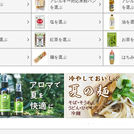
アレルギー対応米粉パン
アレ
ぶ
を選ぶ
を選
塩を選ぶ
油を
選ぶ
紅茶を選ぶ
お茶
麺を選ぶ
はち