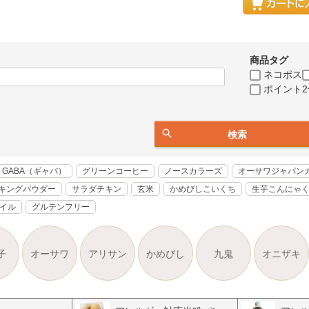
商品タグ
ネコポス
ポイント2
検索
GABA（ギャバ）
グリーンコーヒー
ノースカラーズ
オーサワジャパン
キングパウダー
サラダチキン
玄米
かめびしこいくち
生芋こんにゃ
オイル
グルテンフリー
子
オーサワ
アリサン
かめびし
九鬼
オニザキ