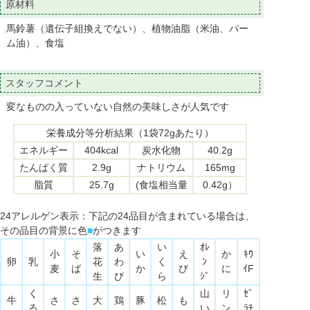
原材料
馬鈴薯（遺伝子組換えでない）、植物油脂（米油、パー
ム油）、食塩
スタッフコメント
変なものの入っていない自然の美味しさが人気です
栄養成分等分析結果（1袋72gあたり）
エネルギー
404kcal
炭水化物
40.2g
たんぱく質
2.9g
ナトリウム
165mg
脂質
25.7g
(食塩相当量
0.42g）
24アレルゲン表示：下記の24品目が含まれている場合は、
その品目の背景に色
■
がつきます
落
あ
い
ｵﾚ
小
そ
い
え
か
ｷｳ
卵
乳
花
わ
く
ﾝ
麦
ば
か
び
に
ｲF
生
び
ら
ｼﾞ
く
山
リ
ｾﾞ
牛
さ
さ
大
鶏
豚
松
も
る
い
ン
ﾗﾁ