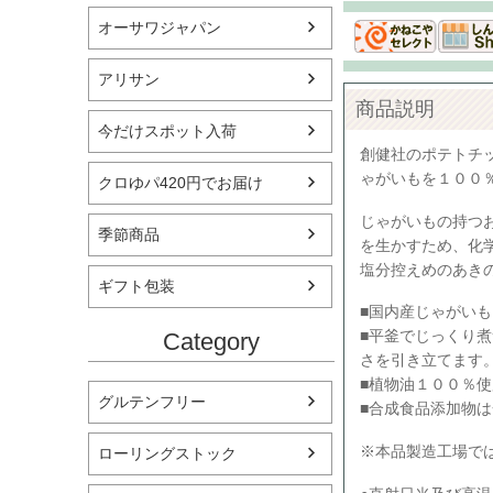
オーサワジャパン
アリサン
商品説明
今だけスポット入荷
創健社のポテトチ
ゃがいもを１００
クロゆパ420円でお届け
じゃがいもの持つ
季節商品
を生かすため、化
塩分控えめのあき
ギフト包装
■国内産じゃがい
■平釜でじっくり
Category
さを引き立てます
■植物油１００％
グルテンフリー
■合成食品添加物
※本品製造工場で
ローリングストック