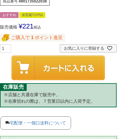
商品番号
4901735022038
おすすめ
保育園TOP50
¥
221
販売価格
税込
ご購入で
1
ポイント進呈
お気に入りに登録する
在庫販売
※店舗と共通在庫で販売中。
※在庫切れの際は、７営業日以内に入荷予定。
宅配便・一個口送料について