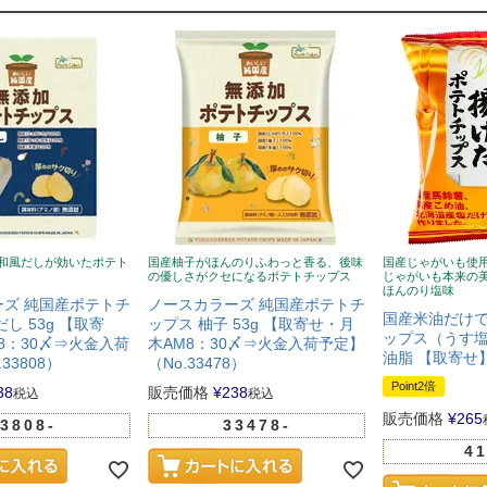
和風だしが効いたポテト
国産柚子がほんのりふわっと香る、後味
国産じゃがいも使
の優しさがクセになるポテトチップス
じゃがいも本来の
ほんのり塩味
ズ 純国産ポテトチ
ノースカラーズ 純国産ポテトチ
国産米油だけ
し 53g 【取寄
ップス 柚子 53g 【取寄せ・月
ップス（うす塩味
8：30〆⇒火金入荷
木AM8：30〆⇒火金入荷予定】
油脂 【取寄せ
33808）
（No.33478）
Point2倍
38
販売価格
¥
238
税込
税込
販売価格
¥
265
3808-
33478-
41