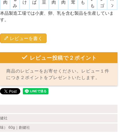
肉
け
ば
豆
肉
肉
茸
も
み
も
ゴ
ﾝ
本品製造工場では小麦、卵、乳を含む製品を生産していま
す。
レビューを書く
レビュー投稿で２ポイント
商品のレビューをお寄せください。レビュー１件
につき２ポイントをプレゼントいたします。
創健社
） 60g｜創健社