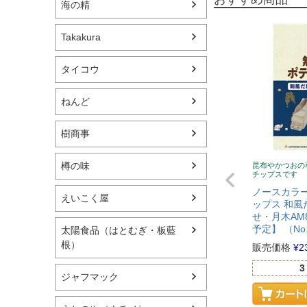
海の精
Takakura
タイコウ
ねんど
樹商事
樽の味
昆布やかつおの
チップスです
ノースカラー
えいこく屋
ップス 和風だ
せ・月木AM
予定】 （No.
太陽食品（はとむぎ・板藍
根）
販売価格
¥
2
3
ジャフマック