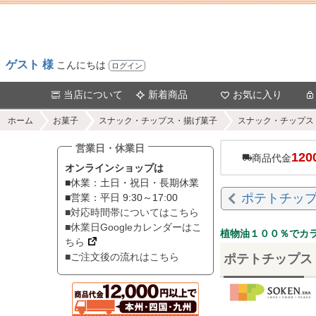
ゲスト 様
こんにちは
ログイン
当店について
新着商品
お気に入り
ホーム
お菓子
スナック・チップス・揚げ菓子
スナック・チップス
営業日・休業日
120
商品代金
オンラインショップは
■休業：土日・祝日・長期休業
ポテトチッ
■営業：平日 9:30～17:00
■対応時間帯についてはこちら
■休業日Googleカレンダーはこ
植物油１００％でカ
ちら
■ご注文後の流れはこちら
ポテトチップス（