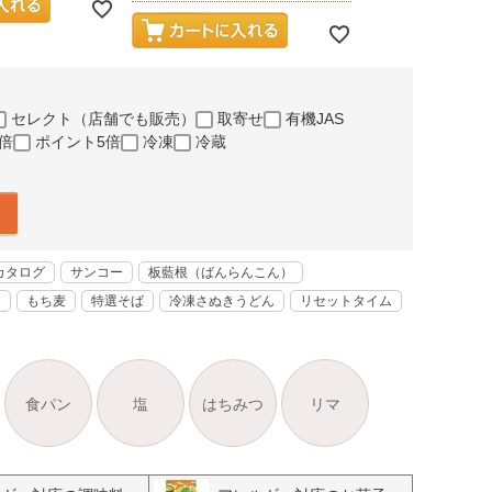
セレクト（店舗でも販売）
取寄せ
有機JAS
倍
ポイント5倍
冷凍
冷蔵
カタログ
サンコー
板藍根（ばんらんこん）
く
もち麦
特選そば
冷凍さぬきうどん
リセットタイム
食パン
塩
はちみつ
リマ