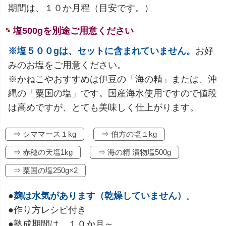
期間は、１０か月程（目安です。）
塩500gを別途ご用意ください
※塩５００gは、セットに含まれていません。
お好
みのお塩をご用意ください。
※かねこやおすすめは伊豆の「海の精」または、沖
縄の「粟国の塩」です。国産海水使用ですので値段
は高めですが、とても美味しく仕上がります。
⇒ シママース１kg
⇒ 伯方の塩１kg
⇒ 赤穂の天塩1kg
⇒ 海の精 漬物塩500g
⇒ 粟国の塩250g×2
●
麹は水気があります（乾燥していません）
。
●作り方レシピ付き
●熟成期間は、１０か月～