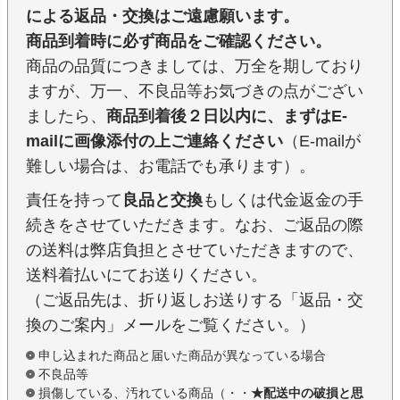
による返品・交換はご遠慮願います。
商品到着時に必ず商品をご確認ください。
商品の品質につきましては、万全を期しており
ますが、万一、不良品等お気づきの点がござい
ましたら、
商品到着後２日以内に、まずはE-
mailに画像添付の上ご連絡ください
（E-mailが
難しい場合は、お電話でも承ります）。
責任を持って
良品と交換
もしくは代金返金の手
続きをさせていただきます。なお、ご返品の際
の送料は弊店負担とさせていただきますので、
送料着払いにてお送りください。
（ご返品先は、折り返しお送りする「返品・交
換のご案内」メールをご覧ください。）
申し込まれた商品と届いた商品が異なっている場合
不良品等
損傷している、汚れている商品（・・
★配送中の破損と思