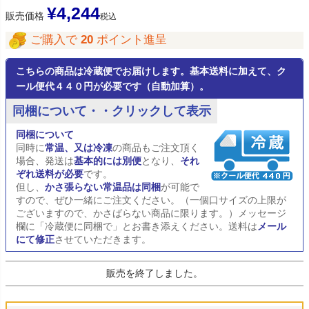
¥
4,244
販売価格
税込
ご購入で
20
ポイント進呈
こちらの商品は冷蔵便でお届けします。基本送料に加えて、ク
ール便代４４０円が必要です（自動加算）。
同梱について・・クリックして表示
同梱について
同時に
常温、又は冷凍
の商品もご注文頂く
場合、発送は
基本的には別便
となり、
それ
ぞれ送料が必要
です。
但し、
かさ張らない常温品は同梱
が可能で
すので、ぜひ一緒にご注文ください。（一個口サイズの上限が
ございますので、かさばらない商品に限ります。）メッセージ
欄に「冷蔵便に同梱で」とお書き添えください。送料は
メール
にて修正
させていただきます。
販売を終了しました。