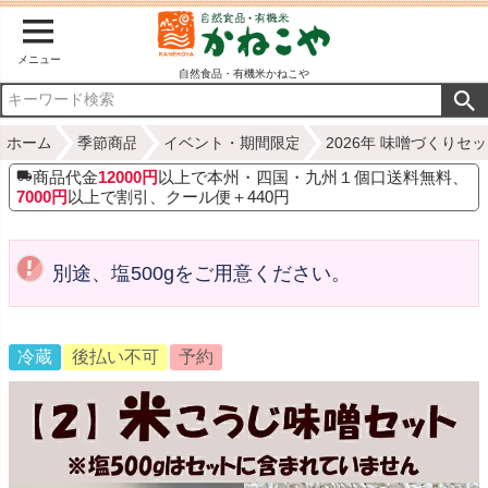
メニュー
自然食品・有機米かねこや
ホーム
季節商品
イベント・期間限定
2026年 味噌づくりセ
商品代金
12000円
以上で本州・四国・九州１個口送料無料、
7000円
以上で割引、クール便＋440円
別途、塩500gをご用意ください。
冷蔵
後払い不可
予約