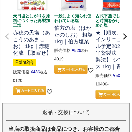
天日塩とにがりを原
一般によく知られ使
古式平釜でじっく
料につくった再製加
われている塩
と時間をかけて煮
工塩
めた塩
伯方の塩（はか
赤穂の天塩（あ
★【順次、デ
たのしお） 粗塩
こうのあまし
インリニュー
1kg｜伯方塩業
お） 1kg｜赤穂
ル予定2026.5
販売価格
¥
529
税込
化成 【取寄せ】
平釜製法→立
4019
製法】 シママ
Point2倍
ス 1kg｜青い海
販売価格
¥
486
税込
販売価格
¥
508
税込
0120-
10406-
返品・交換について
当店の取扱商品は食品につき、お客様のご都合