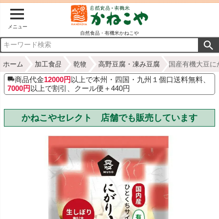
メニュー
自然食品・有機米かねこや
ホーム
加工食品
乾物
高野豆腐・凍み豆腐
国産有機大豆に
商品代金
12000円
以上で本州・四国・九州１個口送料無料、
7000円
以上で割引、クール便＋440円
かねこやセレクト 店舗でも販売しています