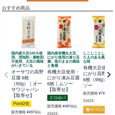
おすすめ商品
国内産大豆100％使
国内産有機丸大豆、
しこしことした歯
用、消泡剤・膨軟剤
にがり使用の凍り豆
たえのある風味豊
不使用、大豆の風味
腐、昔のままの風味
な味
がいきている
と食感
有機大豆使用
オーサワの高野
有機大豆使用・
にがり高野豆
豆腐 6枚
にがり凍み豆腐
6枚（99g）｜
（50g）｜オー
6枚｜ムソー
ソー
サワジャパン
【取寄せ】
販売価格
¥
745
税込
【取寄せ】
クロゆパ
21623-
Point2倍
販売価格
¥
497
税込
販売価格
¥
497
税込
21622-