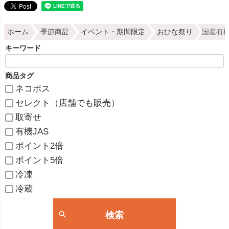
ホーム
季節商品
イベント・期間限定
おひな祭り
国産有機
キーワード
商品タグ
ネコポス
セレクト（店舗でも販売）
取寄せ
有機JAS
ポイント2倍
ポイント5倍
冷凍
冷蔵
検索