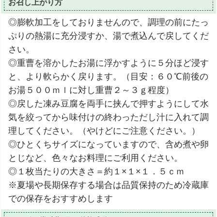
お召し上がり方
◎膨軟加工をしておりませんので、調理の前にたっ
ぷりの熱湯に充分浸すか、湯で煮込んで戻してくだ
さい。
◎重曹を溶かしたお湯に浮かすように５分ほど浸す
と、より軟らかく戻ります。（目安：６０℃前後の
お湯５００ｍｌに対し重曹２～３ｇ程度）
◎戻した凍み豆腐を両手に挟んで押すようにして水
気を絞ってから味付けの終わっただし汁に入れて調
理してください。（やけどにご注意ください。）
◎ひとくちサイズになっていますので、含め煮や卵
とじなど、色々なお料理にご利用ください。
◎１枚当たりの大きさ＝約１×１×１．５ｃｍ
※夏場や長期保存する場合は品質保持のため冷蔵庫
での保存をおすすめします