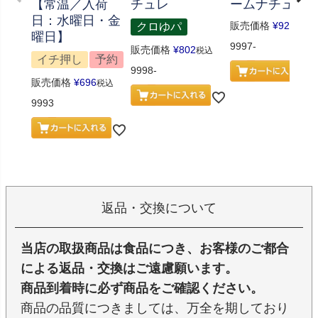
【常温／入荷
チュレ
ームナチュレ
日：水曜日・金
販売価格
¥
926
クロゆパ
税込
曜日】
9997-
販売価格
¥
802
税込
イチ押し
予約
9998-
販売価格
¥
696
税込
9993
返品・交換について
当店の取扱商品は食品につき、お客様のご都合
による返品・交換はご遠慮願います。
商品到着時に必ず商品をご確認ください。
商品の品質につきましては、万全を期しており