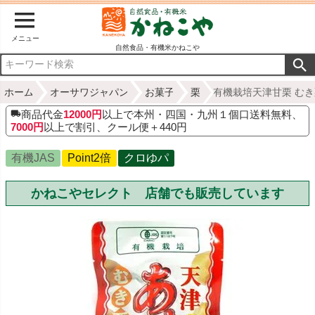
メニュー
自然食品・有機米かねこや
ホーム
オーサワジャパン
お菓子
栗
有機栽培天津甘栗 むき
商品代金
12000円
以上で本州・四国・九州１個口送料無料、
7000円
以上で割引、クール便＋440円
有機JAS
Point2倍
クロゆパ
かねこやセレクト 店舗でも販売しています