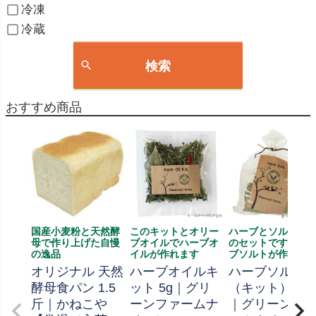
冷凍
冷蔵
検索
おすすめ商品
国産小麦粉と天然酵
このキットとオリー
ハーブとソルト、
母で作り上げた自慢
ブオイルでハーブオ
のセットです、ハ
の逸品
イルが作れます
ブソルトが作れま
オリジナル 天然
ハーブオイルキ
ハーブソルト
酵母食パン 1.5
ット 5g｜グリ
（キット） 70
斤｜かねこや
ーンファームナ
｜グリーンフ