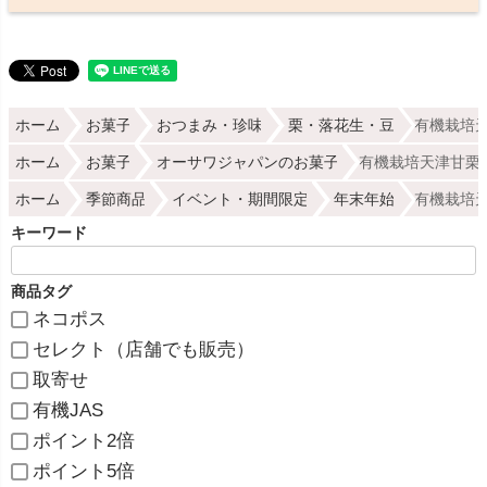
ホーム
お菓子
おつまみ・珍味
栗・落花生・豆
有機栽培天
ホーム
お菓子
オーサワジャパンのお菓子
有機栽培天津甘栗 
ホーム
季節商品
イベント・期間限定
年末年始
有機栽培天
キーワード
商品タグ
ネコポス
セレクト（店舗でも販売）
取寄せ
有機JAS
ポイント2倍
ポイント5倍