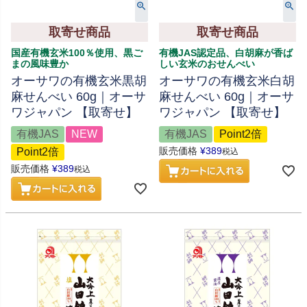
取寄せ商品
取寄せ商品
国産有機玄米100％使用、黒ご
有機JAS認定品、白胡麻が香ば
まの風味豊か
しい玄米のおせんべい
オーサワの有機玄米黒胡
オーサワの有機玄米白胡
麻せんべい 60g｜オーサ
麻せんべい 60g｜オーサ
ワジャパン 【取寄せ】
ワジャパン 【取寄せ】
有機JAS
NEW
有機JAS
Point2倍
販売価格
¥
389
Point2倍
税込
販売価格
¥
389
税込