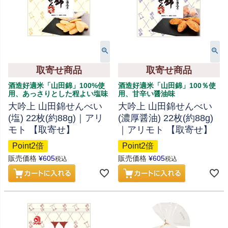
取寄せ商品
取寄せ商品
酒造好適米「山田錦」100%使
酒造好適米「山田錦」100％使
用、あっさりとした程よい塩味
用、甘辛い醤油味
大吟上 山田錦せんべい
大吟上 山田錦せんべい
(塩) 22枚(約88g)｜アリ
(濃厚醤油) 22枚(約88g)
モト 【取寄せ】
｜アリモト 【取寄せ】
Point2倍
Point2倍
販売価格
¥
605
販売価格
¥
605
税込
税込