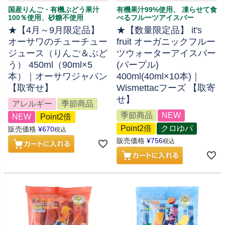
国産りんご・有機ぶどう果汁
有機果汁99%使用、 凍らせて食
100％使用、砂糖不使用
べるフルーツアイスバー
★【4月～9月限定品】
★【数量限定品】 it's
オーサワのチューチュー
fruit オーガニックフルー
ジュース（りんご＆ぶど
ツウォーターアイスバー
う） 450ml（90ml×5
(パープル)
本）｜オーサワジャパン
400ml(40ml×10本)｜
【取寄せ】
Wismettacフーズ 【取寄
せ】
アレルギー
季節商品
季節商品
NEW
NEW
Point2倍
Point2倍
クロゆパ
販売価格
¥
670
税込
販売価格
¥
756
税込