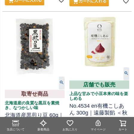
店舗でも販売
取寄せ商品
上品な甘みで小豆本来の味を楽
しめる
北海道産の良質な黒豆を素焼
No.4534 en有機こしあ
き、なつかしい味
ん 300g｜遠藤製餡 ＜秋
北海道産黒煎り豆 60g｜
冬商品＞
オーサワジャパン 【取
寄せ】
有機JAS
季節商品
当店について
新着商品
お気に入り
マイページ
カート