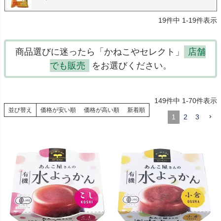
19
件中
1
-
19
件表示
商品選びに迷ったら「かねこやセレクト」
店舗
でも販売
をお選びください。
149
件中
1
-
70
件表示
並び替え
価格が安い順
価格が高い順
新着順
1
2
3