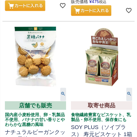
販売価格
¥
475
税込
店舗でも販売
取寄せ商品
国内産小麦粉使用、卵・乳製品
食物繊維豊富なビスケット、乳
不使用、バナナの甘い香りとや
製品・卵不使用、保存食にも
わらかな黒糖の風味
SOY PLUS（ソイプラ
ナチュラルビーガンクッ
ス） 寿元ビスケット 1箱