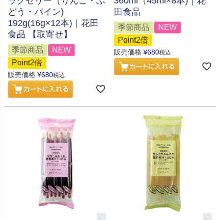
ックゼリー（りんご・ぶ
360ml（45ml×8本)｜花
どう・パイン)
田食品
192g(16g×12本)｜花田
季節商品
NEW
食品 【取寄せ】
Point2倍
季節商品
NEW
販売価格
¥
680
税込
Point2倍
販売価格
¥
680
税込