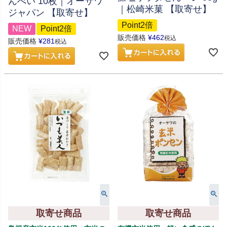
んべい 10枚｜オーサワ
｜松崎米菓 【取寄せ】
ジャパン 【取寄せ】
Point2倍
NEW
Point2倍
販売価格
¥
462
税込
販売価格
¥
281
税込
取寄せ商品
取寄せ商品