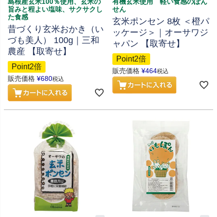
島根産玄米100％使用、玄米の
有機玄米使用 軽い食感のぽん
旨みと程よい塩味、サクサクし
せん
た食感
玄米ポンセン 8枚 ＜橙パ
昔づくり玄米おかき（い
ッケージ＞｜オーサワジ
づも美人） 100g｜三和
ャパン 【取寄せ】
農産 【取寄せ】
Point2倍
Point2倍
販売価格
¥
464
税込
販売価格
¥
680
税込