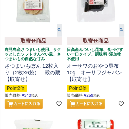
取寄せ商品
取寄せ商品
鹿児島産さつまいも使用、サク
日高産みついし昆布、食べやす
ッとしたソフトせんべい風、さ
い一口タイプ、調味料･添加物
つまいもの自然な甘み
不使用
さつまいもぽん 12枚入
オーサワのおやつ昆布
り（2枚×6袋）｜穀の蔵
10g｜オーサワジャパン
【取寄せ】
【取寄せ】
Point2倍
Point2倍
販売価格
¥
340
販売価格
¥
259
税込
税込