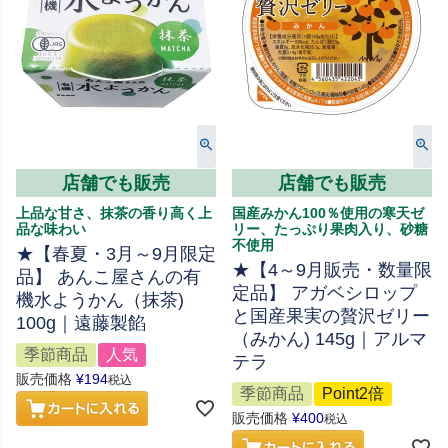
店舗でも販売
店舗でも販売
上品な甘さ、抹茶の香り高く上
国産みかん100％使用の寒天ゼ
品な味わい
リー、たっぷり果肉入り、砂糖
不使用
★【春夏・3月～9月限定
★【4～9月販売・数量限
品】 あんこ屋さんの有
定品】 アガベシロップ
機水ようかん（抹茶)
と国産果実の贅沢ゼリー
100g｜遠藤製餡
（みかん) 145g｜アルマ
季節商品
人気
テラ
販売価格
¥
194
税込
季節商品
Point2倍
販売価格
¥
400
税込