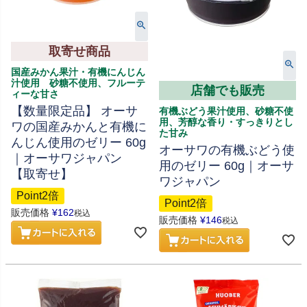
取寄せ商品
国産みかん果汁・有機にんじん
汁使用 砂糖不使用、フルーテ
店舗でも販売
ィーな甘さ
【数量限定品】 オーサ
有機ぶどう果汁使用、砂糖不使
用、芳醇な香り・すっきりとし
ワの国産みかんと有機に
た甘み
んじん使用のゼリー 60g
オーサワの有機ぶどう使
｜オーサワジャパン
用のゼリー 60g｜オーサ
【取寄せ】
ワジャパン
Point2倍
Point2倍
販売価格
¥
162
税込
販売価格
¥
146
税込