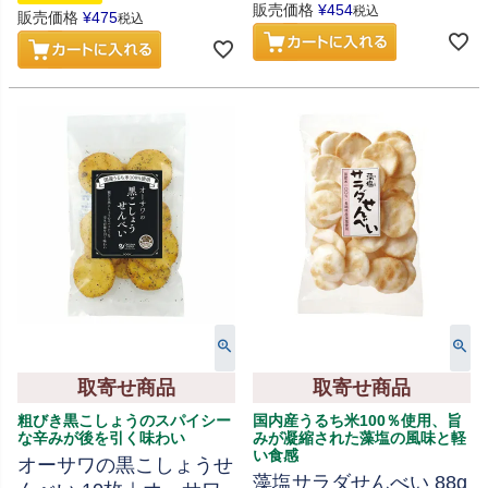
販売価格
¥
454
税込
販売価格
¥
475
税込
取寄せ商品
取寄せ商品
粗びき黒こしょうのスパイシー
国内産うるち米100％使用、旨
な辛みが後を引く味わい
みが凝縮された藻塩の風味と軽
い食感
オーサワの黒こしょうせ
藻塩サラダせんべい 88g