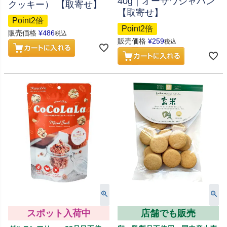
40g｜オーサワジャパン
クッキー） 【取寄せ】
【取寄せ】
Point2倍
Point2倍
販売価格
¥
486
税込
販売価格
¥
259
税込
スポット入荷中
店舗でも販売