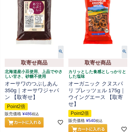
取寄せ商品
取寄せ商品
北海道産小豆使用、上品でやさ
カリッとした食感としっかりと
しい甘さ、砂糖不使用
した塩味
オーサワのつぶしあん
オーガニック クヌスパ
350g｜オーサワジャパ
リ プレッツェル 175g｜
ン 【取寄せ】
ウイングエース 【取寄
せ】
Point2倍
Point2倍
販売価格
¥
486
税込
販売価格
¥
540
税込