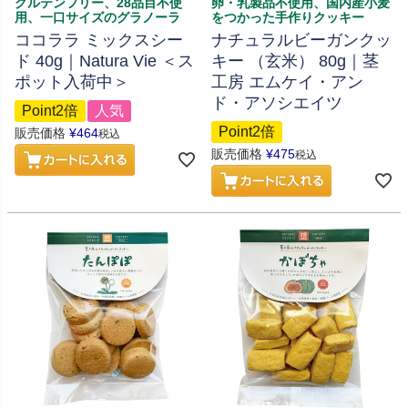
グルテンフリー、28品目不使
卵・乳製品不使用、国内産小麦
用、一口サイズのグラノーラ
をつかった手作りクッキー
ココララ ミックスシー
ナチュラルビーガンクッ
ド 40g｜Natura Vie ＜ス
キー （玄米） 80g｜茎
ポット入荷中＞
工房 エムケイ・アン
ド・アソシエイツ
Point2倍
人気
Point2倍
販売価格
¥
464
税込
販売価格
¥
475
税込