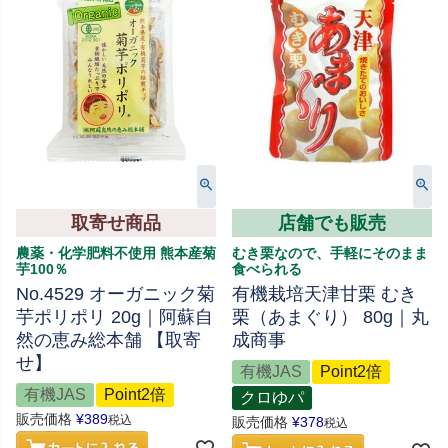
取寄せ商品
店舗でも販売
農薬・化学肥料不使用 熊本産菊
むき栗なので、手軽にそのまま
芋100％
食べられる
No.4529 オーガニック菊
有機栽培天津甘栗 むき
芋ポリポリ 20g｜阿蘇自
栗（あまぐり） 80g｜丸
然の恵み総本舗 【取寄
成商事
せ】
有機JAS
Point2倍
有機JAS
Point2倍
クロゆパ
販売価格
¥
389
税込
販売価格
¥
378
税込