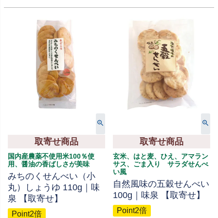
取寄せ商品
取寄せ商品
国内産農薬不使用米100％使
玄米、はと麦、ひえ、アマラン
用、醤油の香ばしさが美味
サス、ごま入り サラダせんべ
い風
みちのくせんべい（小
自然風味の五穀せんべい
丸）しょうゆ 110g｜味
100g｜味泉 【取寄せ】
泉 【取寄せ】
Point2倍
Point2倍