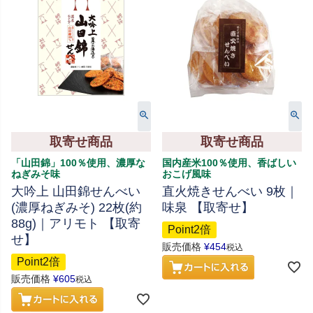
取寄せ商品
取寄せ商品
「山田錦」100％使用、濃厚な
国内産米100％使用、香ばしい
ねぎみそ味
おこげ風味
大吟上 山田錦せんべい
直火焼きせんべい 9枚｜
(濃厚ねぎみそ) 22枚(約
味泉 【取寄せ】
88g)｜アリモト 【取寄
Point2倍
せ】
販売価格
¥
454
税込
Point2倍
販売価格
¥
605
税込