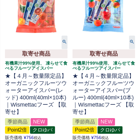
取寄せ商品
取寄せ商品
有機果汁99%使用、 凍らせて食
有機果汁99%使用、 凍らせて食
べるフルーツアイスバー
べるフルーツアイスバー
★【４月～数量限定品】
★【４月～数量限定品】
オーガニックフルーツウ
オーガニックフルーツウ
ォーターアイスバー(レ
ォーターアイスバー(ブ
ッド) 400ml(40ml×10本)
ルー) 400ml(40ml×10本)
｜Wismettacフーズ 【取
｜Wismettacフーズ 【取
寄せ】
寄せ】
季節商品
NEW
季節商品
NEW
Point2倍
クロゆパ
Point2倍
クロゆパ
販売価格
¥
756
販売価格
¥
756
税込
税込