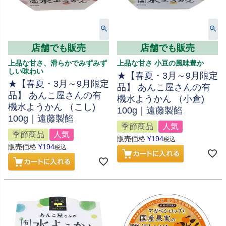
店舗でも販売
店舗でも販売
上品な甘さ、滑らかでみずみず
上品な甘さ 小豆の風味豊か
しい味わい
★【春夏・3月～9月限定
★【春夏・3月～9月限定
品】 あんこ屋さんの有
品】 あんこ屋さんの有
機水ようかん （小倉)
機水ようかん （こし)
100g｜遠藤製餡
100g｜遠藤製餡
季節商品
人気
季節商品
人気
販売価格
¥
194
税込
販売価格
¥
194
税込