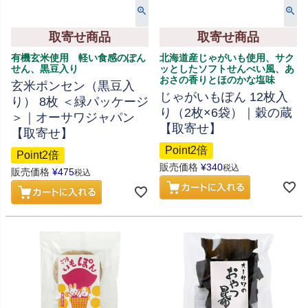
取寄せ商品
取寄せ商品
有機玄米使用 軽い食感のぽん
北海道産じゃがいも使用、サク
せん、黒豆入り
ッとしたソフトせんべい風、あ
おさの香りとほのかな塩味
玄米ポンセン（黒豆入
じゃがいもぽん 12枚入
り） 8枚 ＜緑パッケージ
り（2枚×6袋）｜穀の蔵
＞｜オーサワジャパン
【取寄せ】
【取寄せ】
Point2倍
Point2倍
販売価格
¥
340
税込
販売価格
¥
475
税込