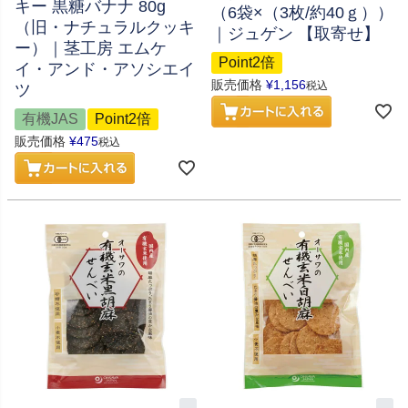
キー 黒糖バナナ 80g
（6袋×（3枚/約40ｇ））
（旧・ナチュラルクッキ
｜ジュゲン 【取寄せ】
ー）｜茎工房 エムケ
Point2倍
イ・アンド・アソシエイ
販売価格
¥
1,156
税込
ツ
有機JAS
Point2倍
販売価格
¥
475
税込