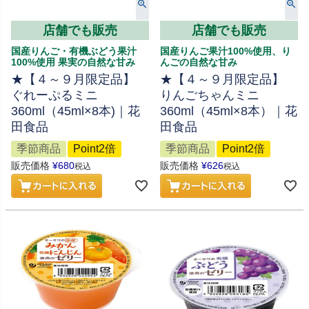
店舗でも販売
店舗でも販売
国産りんご・有機ぶどう果汁
国産りんご果汁100%使用、り
100%使用 果実の自然な甘み
んごの自然な甘み
★【４～９月限定品】
★【４～９月限定品】
ぐれーぷるミニ
りんごちゃんミニ
360ml（45ml×8本)｜花
360ml（45ml×8本）｜花
田食品
田食品
季節商品
Point2倍
季節商品
Point2倍
販売価格
¥
680
販売価格
¥
626
税込
税込