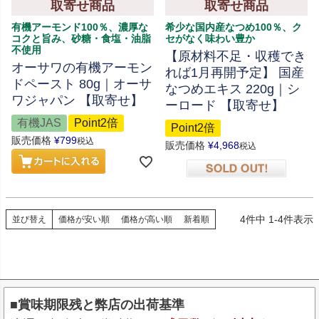
取寄せ商品
取寄せ商品
有機アーモンド100％、濃厚な
希少な国内産なつめ100％、ク
コクと旨み、砂糖・食塩・油脂
セがなく味わい豊か
不使用
【原材料不足・収穫でき
オーサワの有機アーモン
れば1月再開予定】 国産
ドペースト 80g｜オーサ
なつめエキス 220g｜シ
ワジャパン 【取寄せ】
ーロード 【取寄せ】
有機JAS
Point2倍
Point2倍
販売価格
¥
799
税込
販売価格
¥
4,968
税込
在庫切れ
4
件中
1
-
4
件表示
並び替え
価格が安い順
価格が高い順
新着順
■賞味期限残と弊店の出荷基準