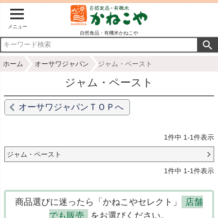
メニュー
自然食品・有機米かねこや
ホーム
オーサワジャパン
ジャム・ペースト
ジャム・ペースト
オーサワジャパンＴＯＰへ
1
件中
1
-
1
件表示
ジャム・ペースト
1
件中
1
-
1
件表示
商品選びに迷ったら「かねこやセレクト」
店舗
でも販売
をお選びください。