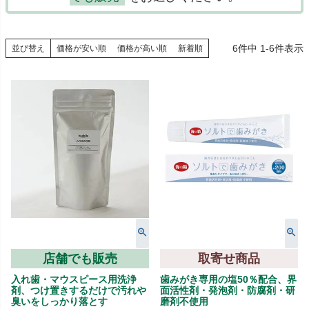
6
件中
1
-
6
件表示
並び替え
価格が安い順
価格が高い順
新着順
店舗でも販売
取寄せ商品
入れ歯・マウスピース用洗浄
歯みがき専用の塩50％配合、界
剤、つけ置きするだけで汚れや
面活性剤・発泡剤・防腐剤・研
臭いをしっかり落とす
磨剤不使用