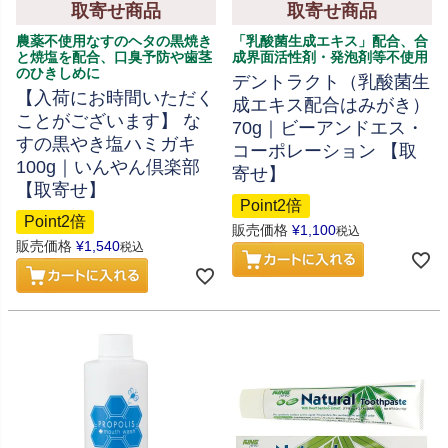
取寄せ商品
取寄せ商品
農薬不使用なすのヘタの黒焼き
「乳酸菌生成エキス」配合、合
と焼塩を配合、口臭予防や歯茎
成界面活性剤・発泡剤等不使用
のひきしめに
デントラクト（乳酸菌生
【入荷にお時間いただく
成エキス配合はみがき）
ことがございます】 な
70g｜ビーアンドエス・
すの黒やき塩ハミガキ
コーポレーション 【取
100g｜いんやん倶楽部
寄せ】
【取寄せ】
Point2倍
Point2倍
販売価格
¥
1,100
税込
販売価格
¥
1,540
税込