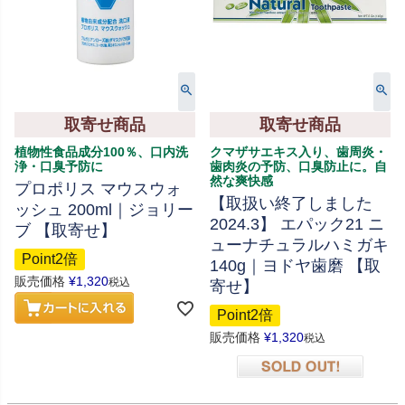
取寄せ商品
取寄せ商品
植物性食品成分100％、口内洗
クマザサエキス入り、歯周炎・
浄・口臭予防に
歯肉炎の予防、口臭防止に。自
然な爽快感
プロポリス マウスウォ
【取扱い終了しました
ッシュ 200ml｜ジョリー
2024.3】 エパック21 ニ
ブ 【取寄せ】
ューナチュラルハミガキ
Point2倍
140g｜ヨドヤ歯磨 【取
販売価格
¥
1,320
税込
寄せ】
Point2倍
販売価格
¥
1,320
税込
在庫切れ