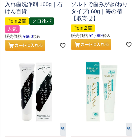
入れ歯洗浄剤 160g｜石
ソルトで歯みがき(ねり
けん百貨
タイプ) 60g｜海の精
【取寄せ】
Point2倍
クロゆパ
Point2倍
人気
販売価格
¥
1,089
税込
販売価格
¥
660
税込