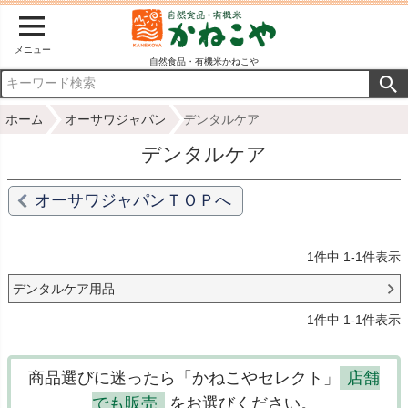
メニュー
自然食品・有機米かねこや
ホーム
オーサワジャパン
デンタルケア
デンタルケア
オーサワジャパンＴＯＰへ
1
件中
1
-
1
件表示
デンタルケア用品
1
件中
1
-
1
件表示
商品選びに迷ったら「かねこやセレクト」
店舗
でも販売
をお選びください。