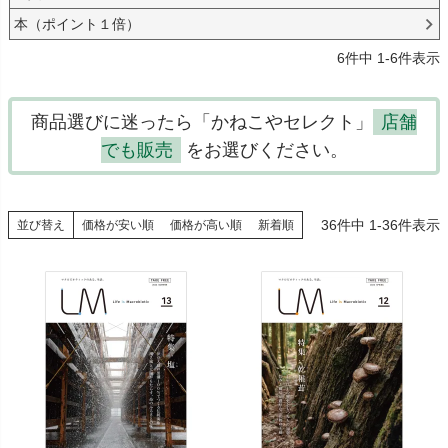
本（ポイント１倍）
6
件中
1
-
6
件表示
商品選びに迷ったら「かねこやセレクト」
店舗
でも販売
をお選びください。
36
件中
1
-
36
件表示
並び替え
価格が安い順
価格が高い順
新着順