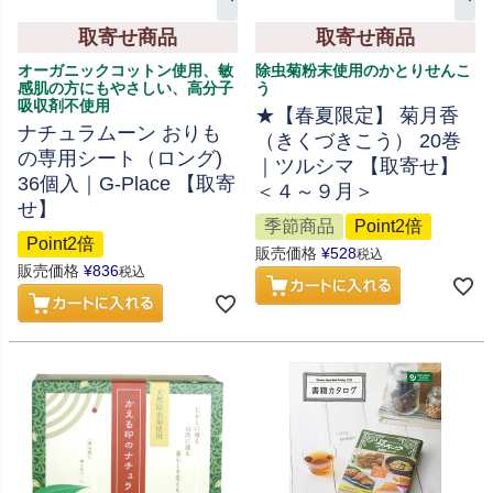
取寄せ商品
取寄せ商品
オーガニックコットン使用、敏
除虫菊粉末使用のかとりせんこ
感肌の方にもやさしい、高分子
う
吸収剤不使用
★【春夏限定】 菊月香
ナチュラムーン おりも
（きくづきこう） 20巻
の専用シート（ロング)
｜ツルシマ 【取寄せ】
36個入｜G-Place 【取寄
＜４～９月＞
せ】
季節商品
Point2倍
Point2倍
販売価格
¥
528
税込
販売価格
¥
836
税込