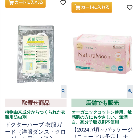
取寄せ商品
店舗でも販売
植物由来成分からつくられた衣
オーガニックコットン使用、敏
類用防虫剤
感肌の方にもやさしい、無漂
白、高分子吸収剤不使用
ドクターハーブ 衣服ガ
【2024.7頃～パッケージ
ード（洋服ダンス・クロ
リニューアル予定】 ナ