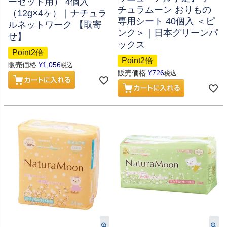
ーゼット用） 4個入
チュラムーン おりもの
（12g×4ヶ）｜ナチュラ
専用シート 40個入 ＜ピ
ルネットワーク 【取寄
ンク＞｜日本グリーンパ
せ】
ックス
Point2倍
Point2倍
販売価格
¥
1,056
税込
販売価格
¥
726
税込