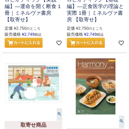
編】―運命を開く断食 1
編】―正食医学の理論と
冊｜ミネルヴァ書房
実際 1冊｜ミネルヴァ書
【取寄せ】
房 【取寄せ】
定価
¥
2,750
定価
¥
2,750
のところ
のところ
販売価格
¥
2,749
販売価格
¥
2,749
税込
税込
取寄せ商品