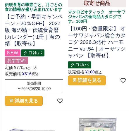
取寄せ商品
伝統食育の季節ごと、月ごとの
食の情報が盛り込まれています
マクロビオティック オーサワ
【ご予約・早割キャンペ
ジャパンの全商品カタログで
す。100円
ーン・20％OFF】 2027
【100円・数量限定】 オ
版 海の精・伝統食育暦
ーサワジャパン総合カタ
(カレンダー) 1冊｜海の
ログ 2026.3発行 ハーモ
精 【取寄せ】
ニー vol.54｜オーサワジ
NEW
クロゆパ
ャパン 【取寄せ】
おすすめ
クロゆパ
定価
¥
770
のところ
販売価格
¥
100
税込
販売価格
¥
616
税込
詳細を見る
販売期間
〜
2026/08/20 10:00
詳細を見る