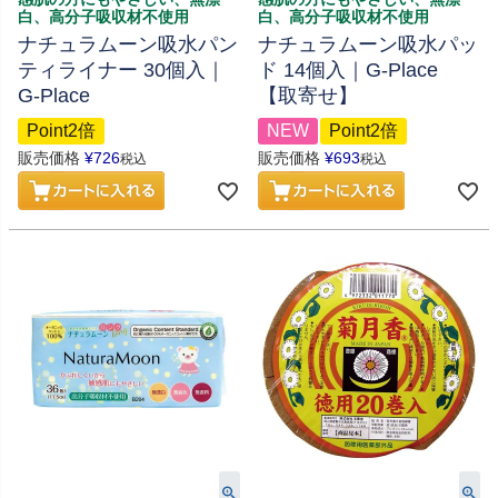
白、高分子吸収材不使用
白、高分子吸収材不使用
ナチュラムーン吸水パン
ナチュラムーン吸水パッ
ティライナー 30個入｜
ド 14個入｜G-Place
G-Place
【取寄せ】
Point2倍
NEW
Point2倍
販売価格
¥
726
販売価格
¥
693
税込
税込