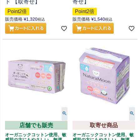
ト 【取寄せ】
寄せ】
Point2倍
Point2倍
販売価格
¥
1,320
販売価格
¥
1,540
税込
税込
店舗でも販売
取寄せ商品
オーガニックコットン使用、敏
オーガニックコットン使用、敏
感肌の方にもやさしい、無漂
感肌の方にもやさしい、無漂