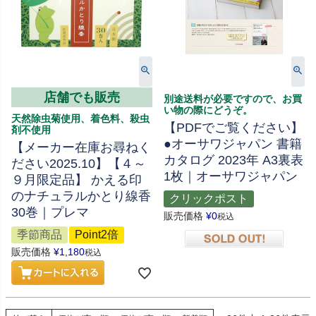
店舗でも販売
別途送料が必要ですので、お買
い物の際にどうぞ。
天然除虫菊使用、着色料、殺虫
【PDFでご覧ください】
剤不使用
●オーサワジャパン 書籍
【メーカー在庫お尋ねく
カタログ 2023年 A3裏表
ださい2025.10】【４～
1枚｜オーサワジャパン
９月限定品】 かえる印
のナチュラルかとり線香
クリックポスト
30巻｜プレマ
販売価格
¥
0
税込
季節商品
Point2倍
販売価格
¥
1,180
税込
在庫切れ