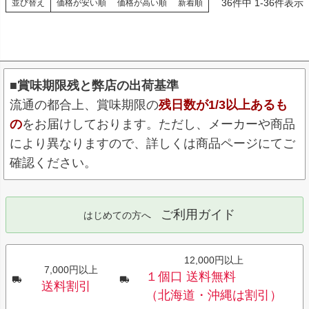
36
件中
1
-
36
件表示
並び替え
価格が安い順
価格が高い順
新着順
■賞味期限残と弊店の出荷基準
流通の都合上、賞味期限の
残日数が1/3以上あるも
の
をお届けしております。ただし、メーカーや商品
により異なりますので、詳しくは商品ページにてご
確認ください。
ご利用ガイド
はじめての方へ
12,000円以上
7,000円以上
１個口 送料無料
送料割引
（北海道・沖縄は割引）