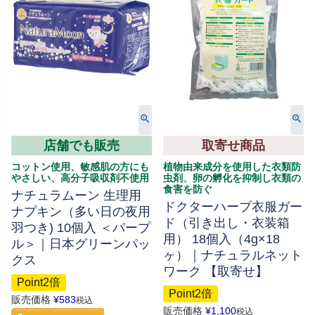
店舗でも販売
取寄せ商品
コットン使用、敏感肌の方にも
植物由来成分を使用した衣類防
やさしい、高分子吸収剤不使用
虫剤、卵の孵化を抑制し衣類の
食害を防ぐ
ナチュラムーン 生理用
ドクターハーブ衣服ガー
ナプキン（多い日の夜用
ド（引き出し・衣装箱
羽つき) 10個入 ＜パープ
用） 18個入（4g×18
ル＞｜日本グリーンパッ
ヶ）｜ナチュラルネット
クス
ワーク 【取寄せ】
Point2倍
Point2倍
販売価格
¥
583
税込
販売価格
¥
1,100
税込