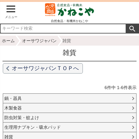
メニュー
自然食品・有機米かねこや
ホーム
オーサワジャパン
雑貨
雑貨
オーサワジャパンＴＯＰへ
6
件中
1
-
6
件表示
鍋・器具
木製食器
防虫対策・蚊よけ
生理用ナプキン・吸水パッド
雑貨