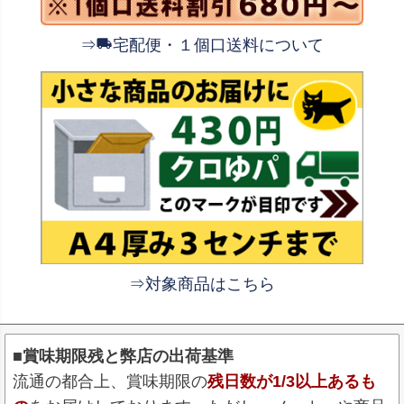
⇒
宅配便・１個口送料について
⇒対象商品はこちら
■賞味期限残と弊店の出荷基準
流通の都合上、賞味期限の
残日数が1/3以上あるも