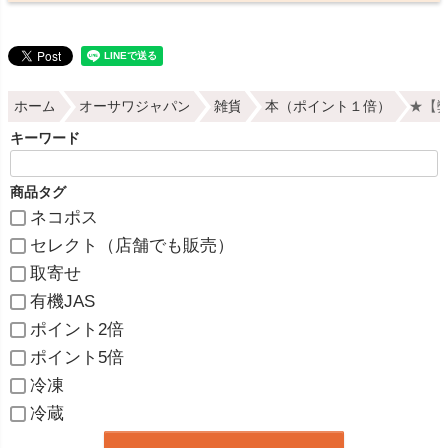
ホーム
オーサワジャパン
雑貨
本（ポイント１倍）
★【弊
キーワード
商品タグ
ネコポス
セレクト（店舗でも販売）
取寄せ
有機JAS
ポイント2倍
ポイント5倍
冷凍
冷蔵