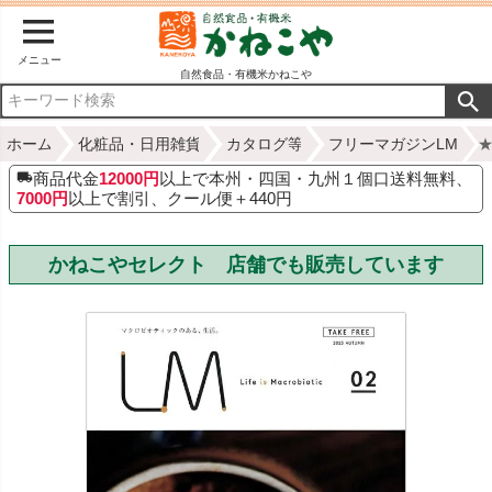
メニュー
自然食品・有機米かねこや
ホーム
化粧品・日用雑貨
カタログ等
フリーマガジンLM
★
商品代金
12000円
以上で本州・四国・九州１個口送料無料、
7000円
以上で割引、クール便＋440円
かねこやセレクト 店舗でも販売しています