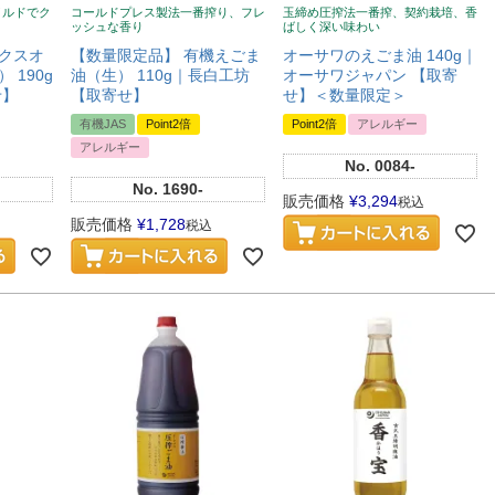
イルドでク
コールドプレス製法一番搾り、フレ
玉締め圧搾法一番搾、契約栽培、香
ッシュな香り
ばしく深い味わい
クスオ
【数量限定品】 有機えごま
オーサワのえごま油 140g｜
 190g
油（生） 110g｜長白工坊
オーサワジャパン 【取寄
せ】
【取寄せ】
せ】＜数量限定＞
有機JAS
Point2倍
Point2倍
アレルギー
アレルギー
No.
0084-
No.
1690-
販売価格
¥
3,294
税込
販売価格
¥
1,728
税込