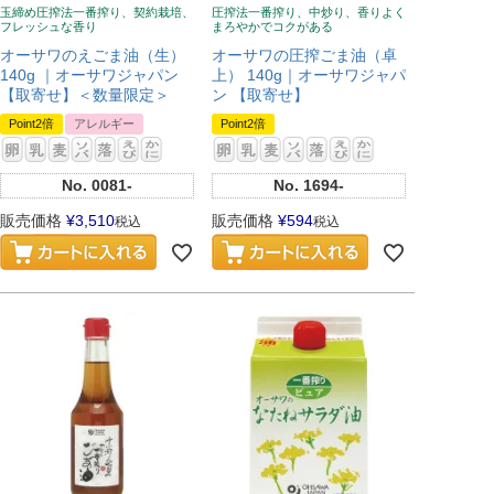
玉締め圧搾法一番搾り、契約栽培、
圧搾法一番搾り、中炒り、香りよく
フレッシュな香り
まろやかでコクがある
オーサワのえごま油（生）
オーサワの圧搾ごま油（卓
140g ｜オーサワジャパン
上） 140g｜オーサワジャパ
【取寄せ】＜数量限定＞
ン 【取寄せ】
Point2倍
アレルギー
Point2倍
No.
0081-
No.
1694-
販売価格
¥
3,510
販売価格
¥
594
税込
税込