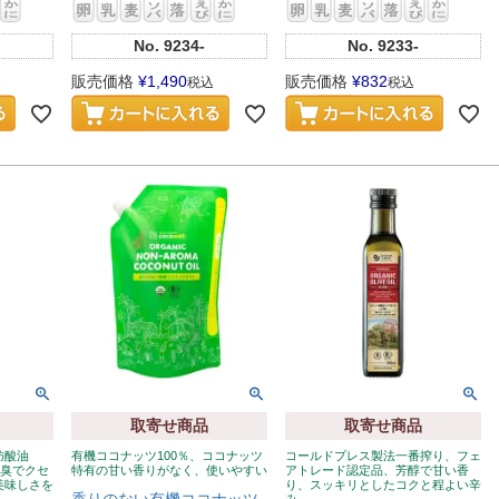
No.
9234-
No.
9233-
販売価格
¥
1,490
販売価格
¥
832
税込
税込
取寄せ商品
取寄せ商品
肪酸油
有機ココナッツ100％、ココナッツ
コールドプレス製法一番搾り、フェ
無臭でクセ
特有の甘い香りがなく、使いやすい
アトレード認定品、芳醇で甘い香
美味しさを
り、スッキリとしたコクと程よい辛