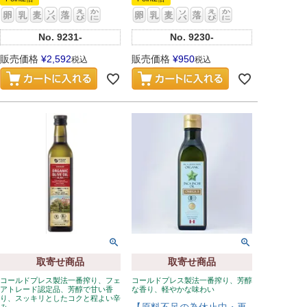
No.
9231-
No.
9230-
販売価格
¥
2,592
販売価格
¥
950
税込
税込
取寄せ商品
取寄せ商品
コールドプレス製法一番搾り、フェ
コールドプレス製法一番搾り、芳醇
アトレード認定品、芳醇で甘い香
な香り、軽やかな味わい
り、スッキリとしたコクと程よい辛