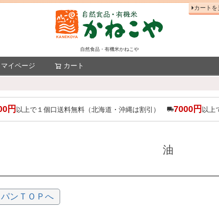
カートを
自然食品・有機米かねこや
マイページ
カート
検索
00円
7000円
以上で１個口送料無料（北海道・沖縄は割引）
以上
油
ャパンＴＯＰへ