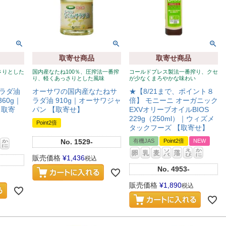
取寄せ商品
取寄せ商品
さりとした
国内産なたね100％、圧搾法一番搾
コールドプレス製法一番搾り、クセ
り、軽くあっさりとした風味
が少なくまろやかな味わい
ラダ油
オーサワの国内産なたねサ
★【8/21まで、ポイント８
60g｜
ラダ油 910g｜オーサワジャ
倍】 モニーニ オーガニック
【取寄
パン 【取寄せ】
EXVオリーブオイルBIOS
229g（250ml）｜ウィズメ
Point2倍
タックフーズ 【取寄せ】
No.
1529-
有機JAS
Point2倍
NEW
販売価格
¥
1,436
税込
No.
4953-
販売価格
¥
1,890
税込