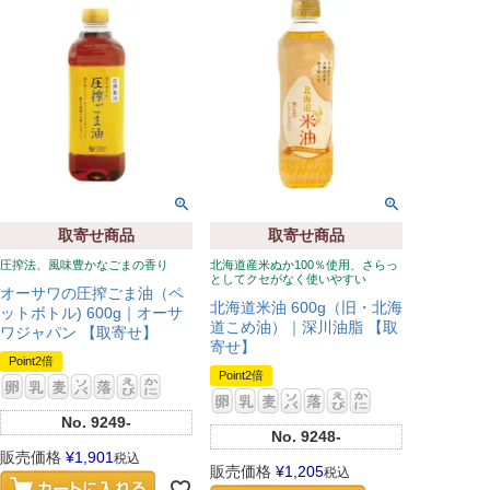
取寄せ商品
取寄せ商品
圧搾法、風味豊かなごまの香り
北海道産米ぬか100％使用、さらっ
としてクセがなく使いやすい
オーサワの圧搾ごま油（ペ
北海道米油 600g（旧・北海
ットボトル) 600g｜オーサ
道こめ油）｜深川油脂 【取
ワジャパン 【取寄せ】
寄せ】
Point2倍
Point2倍
No.
9249-
No.
9248-
販売価格
¥
1,901
税込
販売価格
¥
1,205
税込