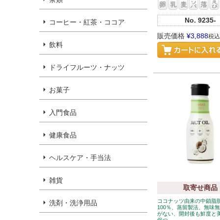
No.
9235-
コーヒー・紅茶・ココア
販売価格
¥
3,888
税込
飲料
ドライフルーツ・ナッツ
お菓子
入門食品
健康食品
ヘルスケア・手当法
雑貨
取寄せ商品
ココナッツ由来の中鎖脂
洗剤・洗浄用品
100％、蒸留製法、無味
がない、開封後も鮮度と