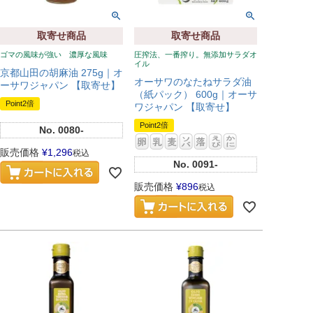
取寄せ商品
取寄せ商品
ゴマの風味が強い 濃厚な風味
圧搾法、一番搾り。無添加サラダオ
イル
京都山田の胡麻油 275g｜オ
オーサワのなたねサラダ油
ーサワジャパン 【取寄せ】
（紙パック） 600g｜オーサ
Point2倍
ワジャパン 【取寄せ】
Point2倍
No.
0080-
販売価格
¥
1,296
税込
No.
0091-
販売価格
¥
896
税込