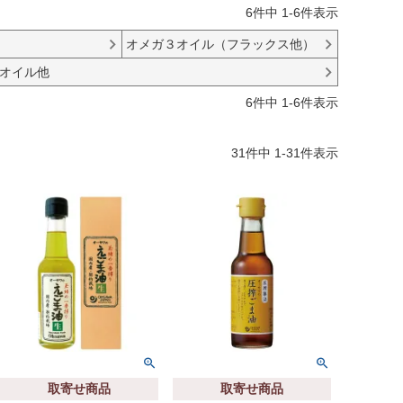
6
件中
1
-
6
件表示
オメガ３オイル（フラックス他）
オイル他
6
件中
1
-
6
件表示
31
件中
1
-
31
件表示
取寄せ商品
取寄せ商品