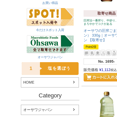
お買い得品
取寄せ商品
圧搾法一番搾り、中炒り
まろやかでコクがある
今だけスポット入荷
オーサワの圧搾ごま
ン） 330g｜オー
ン 【取寄せ】
Point2倍
オーサワジャパン
No.
1695-
1
塩を選ぼう
販売価格
¥
1,112
税込
HOME
Category
オーサワジャパン