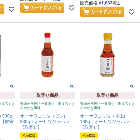
販売価格
¥
1,663
税込
取寄せ商品
取寄せ商品
香り高くま
玉締め圧搾法一番搾り、香り高くま
玉締め圧搾法一番搾り、香り高くま
ろやかな風味
ろやかな風味
930g
オーサワごま油（ビン)
オーサワごま油（卓上)
 【取寄
330g｜オーサワジャパン
138g｜オーサワジャパン
【取寄せ】
【取寄せ】
Point2倍
Point2倍