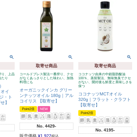
取寄せ商品
取寄せ商品
搾り、上品
コールドプレス製法一番搾り、クセ
ココナッツ由来の中鎖脂肪酸油
当たり
がなくあっさりとした味わい、加熱
100％、蒸留製法、無味無臭でクセ
料理にも
がない、開封後も鮮度と美味しさを
）
保つ
オーガニックインカ グリー
ドオイ
ココナッツMCTオイル
ンナッツオイル 180g｜アル
ジ・ト
320g｜フラット・クラフト
コイリス 【取寄せ】
寄せ】
【取寄せ】
Point2倍
NEW
Point2倍
No.
4429-
No.
4195-
販売価格
¥
1,922
税込