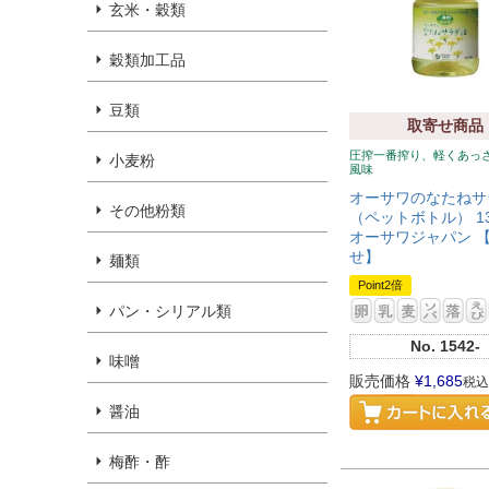
玄米・穀類
穀類加工品
豆類
取寄せ商品
圧搾一番搾り、軽くあっ
小麦粉
風味
オーサワのなたねサ
その他粉類
（ペットボトル） 13
オーサワジャパン 
せ】
麺類
Point2倍
パン・シリアル類
No.
1542-
味噌
販売価格
¥
1,685
税込
醤油
梅酢・酢