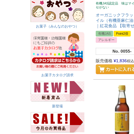
有機JAS認定品 味はマ
セがない
オーガニックフラッ
イル（有機亜麻仁油）
｜紅花食品 【取寄
お菓子（みんなのおやつ）
有機JAS
Point2倍
アレルギー
No.
0055-
販売価格
¥
1,836
税込
お菓子カタログ請求
新登場