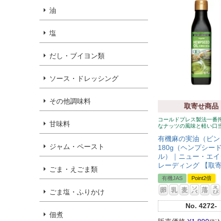
油
塩
だし・ブイヨン類
ソース・ドレッシング
その他調味料
取寄せ商品
コールドプレス製法一番
甘味料
なナッツの風味と軽い口
有機麻の実油（ビン
ジャム・ペースト
180g（ヘンプシー
ル）｜ニュー・エイ
レーディング 【取
ごま・えごま類
有機JAS
Point2倍
ごま塩・ふりかけ
No.
4272-
佃煮