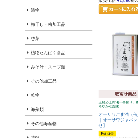
販売価格
¥
1,890
税込
漬物
梅干し・梅加工品
惣菜
植物たんぱく食品
みそ汁・スープ類
その他加工品
取寄せ商品
乾物
玉締め圧搾法一番搾り、
ろやかな風味
海藻類
オーサワごま油（缶) 
｜オーサワジャパン
その他海産物
せ】
Point2倍
茶類