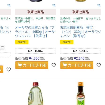
取寄せ商品
取寄せ商品
、香りよく
圧搾法一番搾り、中炒り、風味豊か
玉締め法 一番搾り あっさりとし
な胡麻の香り
た品のよい香り
油（ビ
オーサワの圧搾ごま油（プ
古式玉締胡麻油「香宝」
サワジャパ
ラボトル） 1650g｜オーサ
（ビン） 330g｜オーサワジ
ワジャパン 【取寄せ】
ャパン 【取寄せ】
Point2倍
Point2倍
No.
1696-
No.
9241-
販売価格
¥
4,860
販売価格
¥
2,246
税込
税込