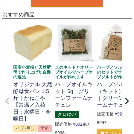
おすすめ商品
国産小麦粉と天然酵
このキットとオリー
ハーブとソルト、
母で作り上げた自慢
ブオイルでハーブオ
のセットです、ハ
の逸品
イルが作れます
ブソルトが作れま
オリジナル 天然
ハーブオイルキ
ハーブソルト
酵母食パン 1.5
ット 5g｜グリ
（キット） 70
斤｜かねこや
ーンファームナ
｜グリーンフ
【常温／入荷
チュレ
ームナチュレ
日：水曜日・金
販売価格
¥
926
クロゆパ
税込
曜日】
9997-
販売価格
¥
802
税込
イチ押し
予約
9998-