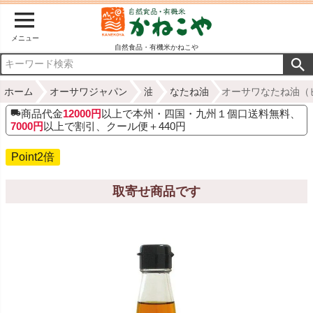
メニュー
自然食品・有機米かねこや
ホーム
オーサワジャパン
油
なたね油
オーサワなたね油（ビ
商品代金
12000円
以上で本州・四国・九州１個口送料無料、
7000円
以上で割引、クール便＋440円
Point2倍
取寄せ商品です