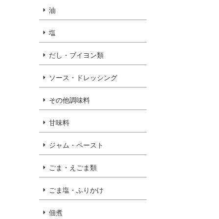
油
塩
だし・ブイヨン類
ソース・ドレッシング
その他調味料
甘味料
ジャム・ペースト
ごま・えごま類
ごま塩・ふりかけ
佃煮