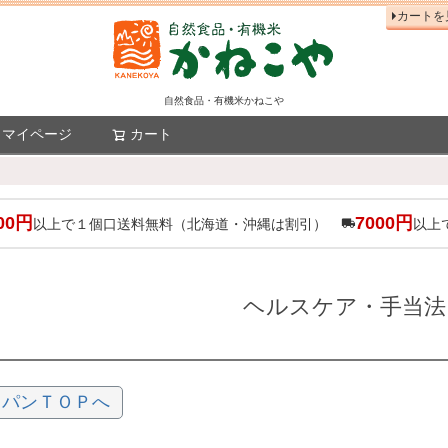
カートを
自然食品・有機米かねこや
マイページ
カート
検索
00円
7000円
以上で１個口送料無料（北海道・沖縄は割引）
以上
ヘルスケア・手当法
ャパンＴＯＰへ