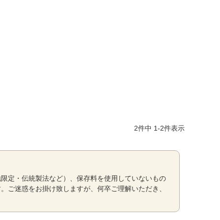
2
件中
1
-
2
件表示
地限定・伝統製法など）、保存料を使用していないもの
す。ご迷惑をお掛け致しますが、何卒ご理解いただき、