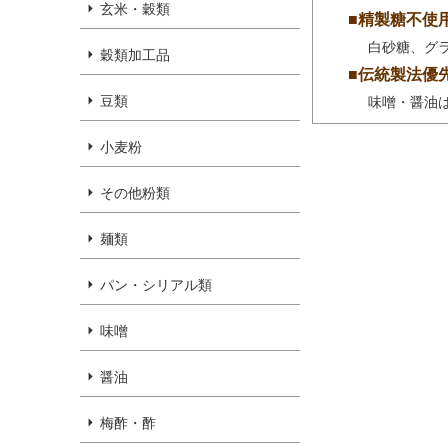
玄米・穀類
■精製糖不使
白砂糖、グ
穀類加工品
■伝統製法優
豆類
味噌・醤油
小麦粉
その他粉類
麺類
パン・シリアル類
味噌
醤油
梅酢・酢