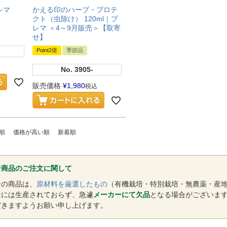
シマ
かえる印のハーブ・プロテ
クト（虫除け） 120ml｜プ
レマ ＜4～9月販売＞【取寄
せ】
Point2倍
季節品
No.
3905-
販売価格
¥
1,980
税込
順
価格が高い順
新着順
ン商品のご注文に関して
ンの商品は、
原材料を厳選したもの
（有機栽培・特別栽培・無農薬・産
量には生産されておらず、急遽
メーカーにて欠品
となる場合がございま
だきますようお願い申し上げます。