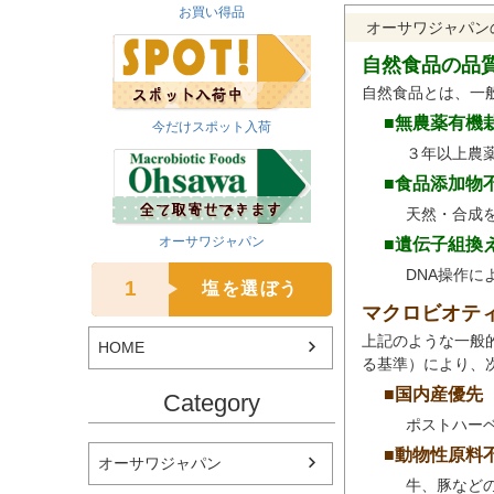
お買い得品
オーサワジャパン
自然食品の品
自然食品とは、一
■無農薬有機
今だけスポット入荷
３年以上農
■食品添加物
天然・合成
オーサワジャパン
■遺伝子組換
DNA操作
1
塩を選ぼう
マクロビオテ
上記のような一般
HOME
る基準）により、
■国内産優先
Category
ポストハー
■動物性原料
オーサワジャパン
牛、豚など