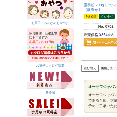
里芋粉 200g｜ツル
【取寄せ】
Point2倍
クロゆパ
お菓子（みんなのおやつ）
No.
0702-
販売価格
¥
864
税込
お菓子カタログ請求
並び替え
価格が安い
オーサワジャパ
新登場
オーサワジャパ
であるため、大
予めご了承いた