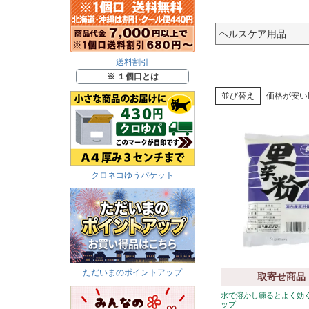
ヘルスケア用品
送料割引
※ １個口とは
並び替え
価格が安い
クロネコゆうパケット
ただいまのポイントアップ
取寄せ商品
水で溶かし練るとよく効
ップ