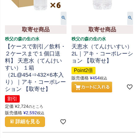
取寄せ商品
取寄せ商品
秩父の森の生の水
秩父の森の生の水
【ケースで割引／飲料・
天恵水（てんけいすい）
２ケースまで１個口送
2L｜アキ・コーポレーシ
料】 天恵水（てんけい
ョン 【取寄せ】
すい） １箱
Point2倍
（2L@454⇒432×6本入
販売価格
¥
454
税込
り）｜アキ・コーポレー
ション 【取寄せ】
割引
定価
¥
2,724
のところ
販売価格
¥
2,592
税込
詳細を見る