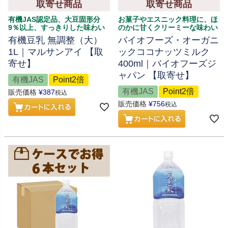
取寄せ商品
取寄せ商品
有機JAS認定品、大豆固形分
お菓子やエスニック料理に、ほ
9％以上、すっきりした味わい
のかに甘くクリーミーな味わい
有機豆乳 無調整（大）
バイオフーズ・オーガニ
1L｜マルサンアイ 【取
ックココナッツミルク
寄せ】
400ml｜バイオフーズジ
ャパン 【取寄せ】
有機JAS
Point2倍
有機JAS
Point2倍
販売価格
¥
387
税込
販売価格
¥
756
税込