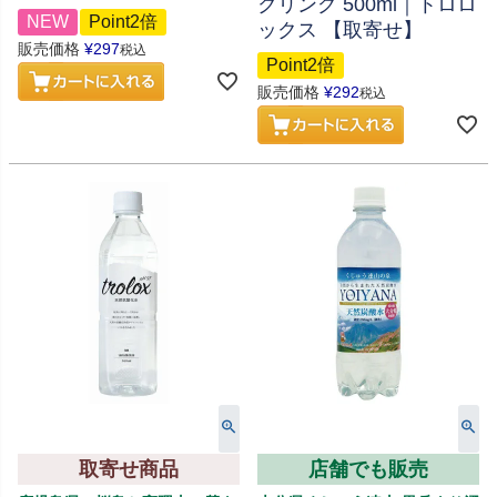
クリング 500ml｜トロロ
NEW
Point2倍
ックス 【取寄せ】
販売価格
¥
297
税込
Point2倍
販売価格
¥
292
税込
取寄せ商品
店舗でも販売