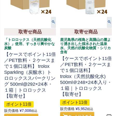
取寄せ商品
取寄せ商品
「トロロックス（天然抗酸化
鹿児島県の桜島と高隅山の麓よ
水）」使用、すっきり爽やかな
り湧き出した採水された温泉
炭酸
水、天然の抗酸化物質・シリカ
含有
【ケースでポイント11倍
【ケースでポイント11倍
／PET飲料・２ケースま
／PET飲料・２ケースま
で１個口送料】 trolox
で１個口送料】
Sparkling（炭酸水）ト
trolox（天然抗酸化水)
ロロックススパークリン
500ml＠248×24本入り・
グ 500ml@292×24本・
１箱｜トロロックス
１箱｜トロロックス
【取寄せ】
【取寄せ】
ポイント11倍
ポイント11倍
販売価格
¥
5,952
税込
販売価格
¥
7,008
税込