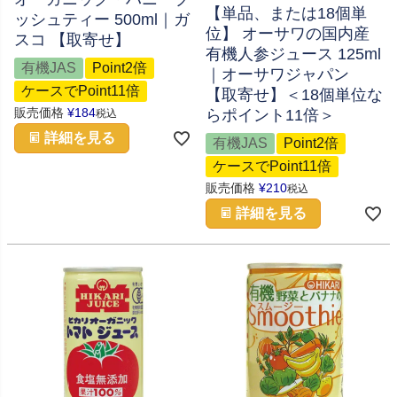
【単品、または18個単
ッシュティー 500ml｜ガ
位】 オーサワの国内産
スコ 【取寄せ】
有機人参ジュース 125ml
有機JAS
Point2倍
｜オーサワジャパン
ケースでPoint11倍
【取寄せ】＜18個単位な
販売価格
¥
184
らポイント11倍＞
税込
詳細を見る
有機JAS
Point2倍
ケースでPoint11倍
販売価格
¥
210
税込
詳細を見る