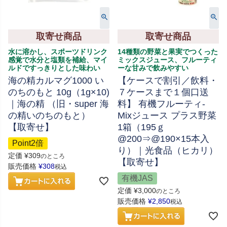
取寄せ商品
取寄せ商品
水に溶かし、スポーツドリンク
14種類の野菜と果実でつくった
感覚で水分と塩類を補給、マイ
ミックスジュース、フルーティ
ルドですっきりとした味わい
ーな甘みで飲みやすい
海の精カルマグ1000 い
【ケースで割引／飲料・
のちのもと 10g（1g×10)
７ケースまで１個口送
｜海の精 （旧・super 海
料】 有機フルーティ-
の精いのちのもと）
Mixジュース プラス野菜
【取寄せ】
1箱（195ｇ
@200⇒@190×15本入
Point2倍
り）｜光食品（ヒカリ）
定価
¥
309
のところ
【取寄せ】
販売価格
¥
308
税込
有機JAS
定価
¥
3,000
のところ
販売価格
¥
2,850
税込