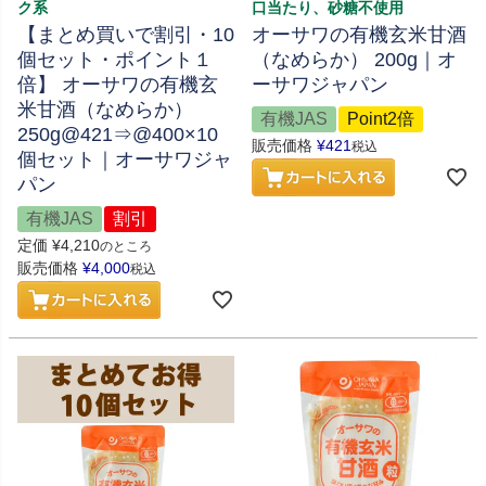
ク系
口当たり、砂糖不使用
【まとめ買いで割引・10
オーサワの有機玄米甘酒
個セット・ポイント１
（なめらか） 200g｜オ
倍】 オーサワの有機玄
ーサワジャパン
米甘酒（なめらか）
有機JAS
Point2倍
250g@421⇒@400×10
販売価格
¥
421
税込
個セット｜オーサワジャ
パン
有機JAS
割引
定価
¥
4,210
のところ
販売価格
¥
4,000
税込