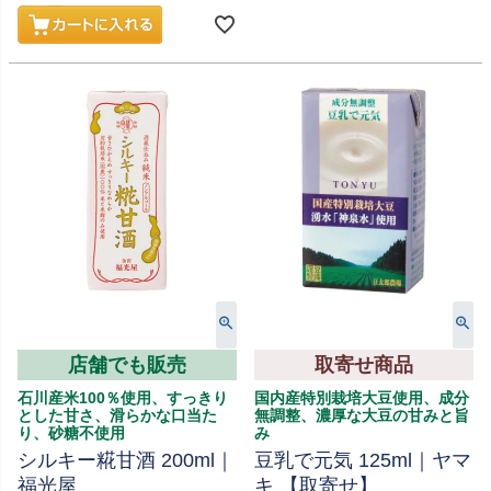
店舗でも販売
取寄せ商品
石川産米100％使用、すっきり
国内産特別栽培大豆使用、成分
とした甘さ、滑らかな口当た
無調整、濃厚な大豆の甘みと旨
り、砂糖不使用
み
シルキー糀甘酒 200ml｜
豆乳で元気 125ml｜ヤマ
福光屋
キ 【取寄せ】