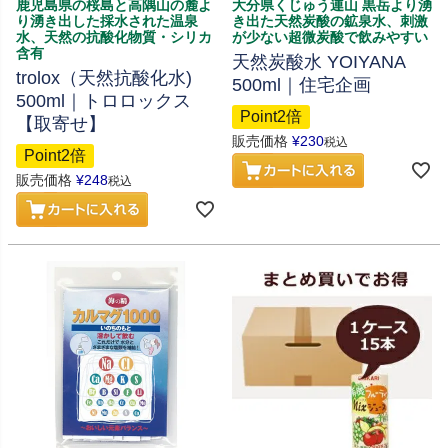
鹿児島県の桜島と高隅山の麓よ
大分県くじゅう連山 黒岳より湧
り湧き出した採水された温泉
き出た天然炭酸の鉱泉水、刺激
水、天然の抗酸化物質・シリカ
が少ない超微炭酸で飲みやすい
含有
天然炭酸水 YOIYANA
trolox（天然抗酸化水)
500ml｜住宅企画
500ml｜トロロックス
Point2倍
【取寄せ】
販売価格
¥
230
税込
Point2倍
販売価格
¥
248
税込