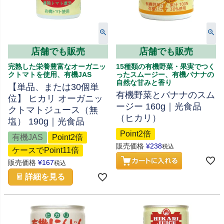
店舗でも販売
店舗でも販売
完熟した栄養豊富なオーガニッ
15種類の有機野菜・果実でつく
クトマトを使用、有機JAS
ったスムージー、有機バナナの
自然な甘みと香り
【単品、または30個単
有機野菜とバナナのスム
位】 ヒカリ オーガニッ
ージー 160g｜光食品
クトマトジュース（無
（ヒカリ）
塩） 190g｜光食品
Point2倍
有機JAS
Point2倍
販売価格
¥
238
税込
ケースでPoint11倍
販売価格
¥
167
税込
詳細を見る