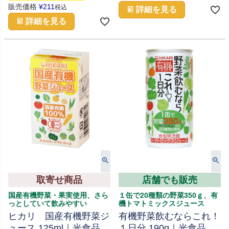
販売価格
¥
211
税込
詳細を見る
詳細を見る
取寄せ商品
店舗でも販売
国産有機野菜・果実使用、さら
１缶で20種類の野菜350ｇ、有
っとしていて飲みやすい
機トマトミックスジュース
ヒカリ 国産有機野菜ジ
有機野菜飲むならこれ！
ュース 125ml｜光食品
１日分 190g｜光食品