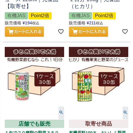
【取寄せ】
（ヒカリ）
有機JAS
Point2倍
有機JAS
Point2倍
販売価格
¥
194
販売価格
¥
211
税込
税込
店舗でも販売
取寄せ商品
１缶で２０種類の野菜３５０
有機原料100％、おいしく野菜