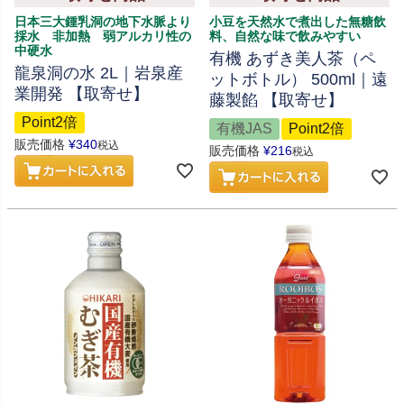
日本三大鍾乳洞の地下水脈より
小豆を天然水で煮出した無糖飲
採水 非加熱 弱アルカリ性の
料、自然な味で飲みやすい
中硬水
有機 あずき美人茶（ペ
龍泉洞の水 2L｜岩泉産
ットボトル） 500ml｜遠
業開発 【取寄せ】
藤製餡 【取寄せ】
Point2倍
有機JAS
Point2倍
販売価格
¥
340
税込
販売価格
¥
216
税込