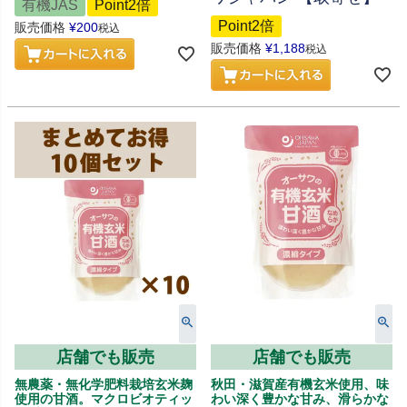
有機JAS
Point2倍
Point2倍
販売価格
¥
200
税込
販売価格
¥
1,188
税込
店舗でも販売
店舗でも販売
無農薬・無化学肥料栽培玄米麹
秋田・滋賀産有機玄米使用、味
使用の甘酒。マクロビオティッ
わい深く豊かな甘み、滑らかな