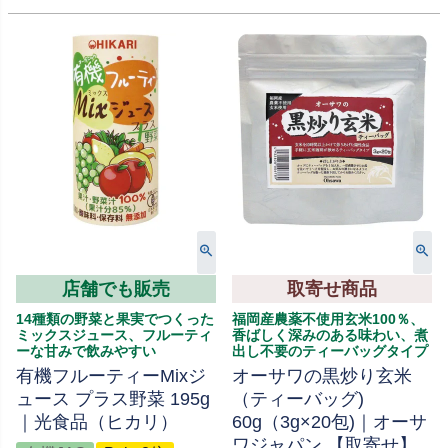
店舗でも販売
取寄せ商品
14種類の野菜と果実でつくった
福岡産農薬不使用玄米100％、
ミックスジュース、フルーティ
香ばしく深みのある味わい、煮
ーな甘みで飲みやすい
出し不要のティーバッグタイプ
有機フルーティーMixジ
オーサワの黒炒り玄米
ュース プラス野菜 195g
（ティーバッグ)
｜光食品（ヒカリ）
60g（3g×20包)｜オーサ
ワジャパン 【取寄せ】