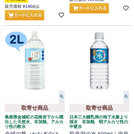
販売価格
¥
146
税込
取寄せ商品
取寄せ商品
島根県金城町の花崗岩下から噴
日本三大鍾乳洞の地下水脈より
出した天然水、非加熱、アルカ
採水 非加熱 弱アルカリ性の
リ性の軟水
中硬水
金城の華（かなぎのは
龍泉洞の水 500ml｜岩泉