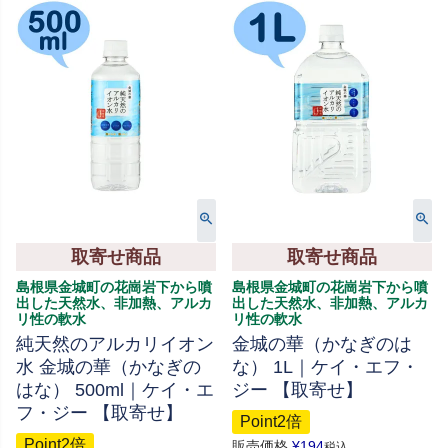
取寄せ商品
取寄せ商品
島根県金城町の花崗岩下から噴
島根県金城町の花崗岩下から噴
出した天然水、非加熱、アルカ
出した天然水、非加熱、アルカ
リ性の軟水
リ性の軟水
純天然のアルカリイオン
金城の華（かなぎのは
水 金城の華（かなぎの
な） 1L｜ケイ・エフ・
はな） 500ml｜ケイ・エ
ジー 【取寄せ】
フ・ジー 【取寄せ】
Point2倍
Point2倍
販売価格
¥
194
税込