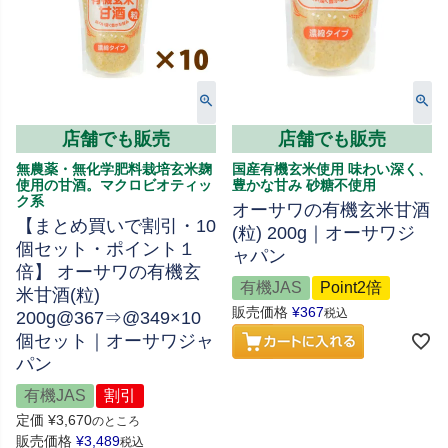
店舗でも販売
店舗でも販売
無農薬・無化学肥料栽培玄米麹
国産有機玄米使用 味わい深く、
使用の甘酒。マクロビオティッ
豊かな甘み 砂糖不使用
ク系
オーサワの有機玄米甘酒
【まとめ買いで割引・10
(粒) 200g｜オーサワジ
個セット・ポイント１
ャパン
倍】 オーサワの有機玄
有機JAS
Point2倍
米甘酒(粒)
販売価格
¥
367
税込
200g@367⇒@349×10
個セット｜オーサワジャ
パン
有機JAS
割引
定価
¥
3,670
のところ
販売価格
¥
3,489
税込