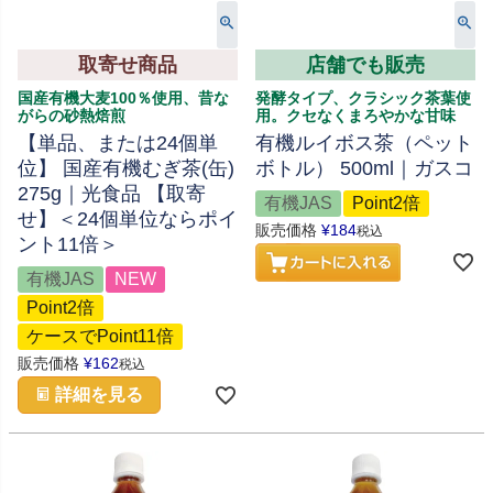
取寄せ商品
店舗でも販売
国産有機大麦100％使用、昔な
発酵タイプ、クラシック茶葉使
がらの砂熱焙煎
用。クセなくまろやかな甘味
【単品、または24個単
有機ルイボス茶（ペット
位】 国産有機むぎ茶(缶)
ボトル） 500ml｜ガスコ
275g｜光食品 【取寄
有機JAS
Point2倍
せ】＜24個単位ならポイ
販売価格
¥
184
税込
ント11倍＞
有機JAS
NEW
Point2倍
ケースでPoint11倍
販売価格
¥
162
税込
詳細を見る