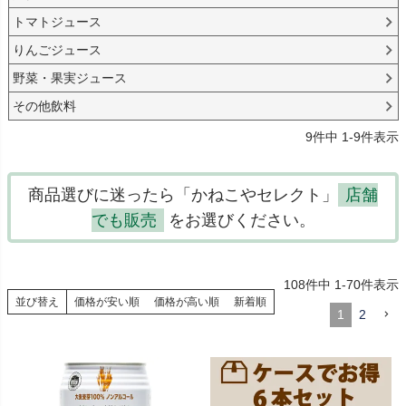
トマトジュース
りんごジュース
野菜・果実ジュース
その他飲料
9
件中
1
-
9
件表示
商品選びに迷ったら「かねこやセレクト」
店舗
でも販売
をお選びください。
108
件中
1
-
70
件表示
並び替え
価格が安い順
価格が高い順
新着順
1
2