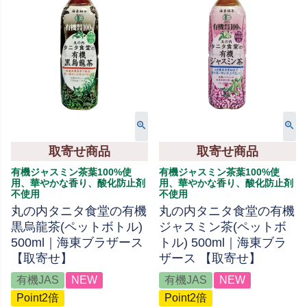
取寄せ商品
取寄せ商品
有機ジャスミン茶葉100%使
有機ジャスミン茶葉100%使
用、華やかな香り、酸化防止剤
用、華やかな香り、酸化防止剤
不使用
不使用
丸の内タニタ食堂の有機
丸の内タニタ食堂の有機
黒烏龍茶(ペットボトル)
ジャスミン茶(ペットボ
500ml｜海東ブラザース
トル) 500ml｜海東ブラ
【取寄せ】
ザース 【取寄せ】
有機JAS
NEW
有機JAS
NEW
Point2倍
Point2倍