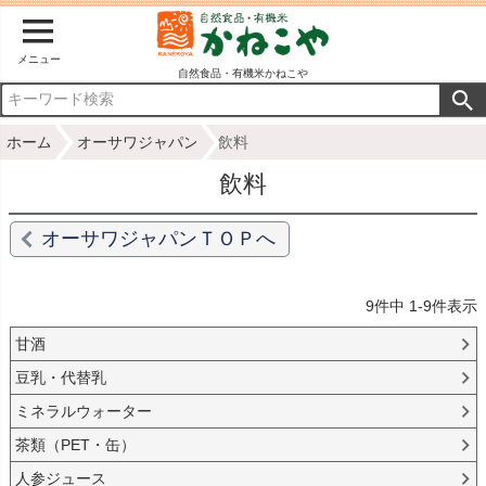
メニュー
自然食品・有機米かねこや
ホーム
オーサワジャパン
飲料
飲料
オーサワジャパンＴＯＰへ
9
件中
1
-
9
件表示
甘酒
豆乳・代替乳
ミネラルウォーター
茶類（PET・缶）
人参ジュース