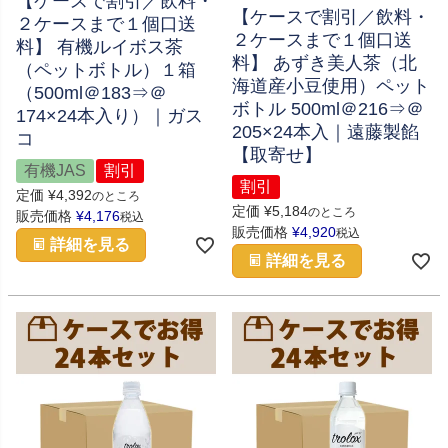
【ケースで割引／飲料・
【ケースで割引／飲料・
２ケースまで１個口送
２ケースまで１個口送
料】 有機ルイボス茶
料】 あずき美人茶（北
（ペットボトル）１箱
海道産小豆使用）ペット
（500ml＠183⇒＠
ボトル 500ml＠216⇒＠
174×24本入り）｜ガス
205×24本入｜遠藤製餡
コ
【取寄せ】
有機JAS
割引
割引
定価
¥
4,392
のところ
定価
¥
5,184
のところ
販売価格
¥
4,176
税込
販売価格
¥
4,920
税込
詳細を見る
詳細を見る