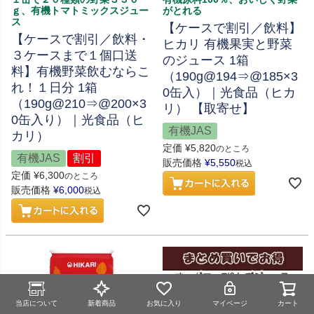
ｇ、有機トマトミックスジュー
がとれる
ス
【ケースで割引／飲料】
【ケースで割引／飲料・
ヒカリ 有機果実と野菜
３ケースまで１個口送
のジュース 1箱
料】有機野菜飲むならこ
（190g@194⇒@185×3
れ！１日分 1箱
0缶入）｜光食品（ヒカ
（190g@210⇒@200×3
リ） 【取寄せ】
0缶入り）｜光食品（ヒ
有機JAS
カリ）
定価
¥
5,820
のところ
有機JAS
割引
販売価格
¥
5,550
税込
定価
¥
6,300
のところ
販売価格
¥
6,000
税込
当店について
新着商品
お気に入り
マイページ
カート