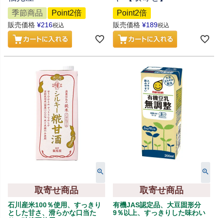
季節商品
Point2倍
Point2倍
販売価格
¥
216
販売価格
¥
189
税込
税込
取寄せ商品
取寄せ商品
石川産米100％使用、すっきり
有機JAS認定品、大豆固形分
とした甘さ、滑らかな口当た
9％以上、すっきりした味わい