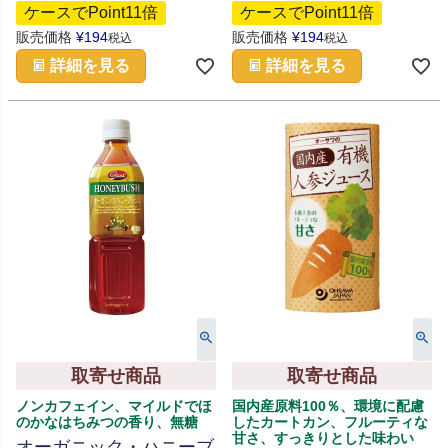
ケースでPoint11倍
ケースでPoint11倍
販売価格
¥
194
販売価格
¥
194
税込
税込
詳細を見る
詳細を見る
取寄せ商品
取寄せ商品
ノンカフェイン、マイルドでほ
国内産原料100％、環境に配慮
のかなはちみつの香り、無糖
したカートカン、フルーティな
甘さ、すっきりとした味わい
オーガニック・ハニーブ