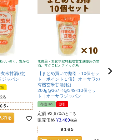
味わい深く、豊かな
無農薬・無化学肥料栽培玄米麹使用の甘
酒。マクロビオティック系
玄米甘酒(粒)
【まとめ買いで割引・10個セッ
サワジャパン
ト・ポイント１倍】 オーサワの
有機玄米甘酒(粒)
t2倍
200g@367⇒@349×10個セッ
ト｜オーサワジャパン
税込
有機JAS
割引
65-
定価
¥
3,670
のところ
販売価格
¥
3,489
税込
9165-