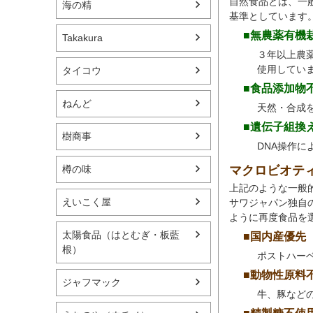
自然食品とは、一
海の精
基準としています
■無農薬有機
Takakura
３年以上農
使用してい
タイコウ
■食品添加物
ねんど
天然・合成
■遺伝子組換
樹商事
DNA操作
マクロビオテ
樽の味
上記のような一般
えいこく屋
サワジャパン独自
ように再度食品を
太陽食品（はとむぎ・板藍
■国内産優先
根）
ポストハー
■動物性原料
ジャフマック
牛、豚など