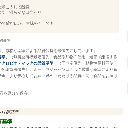
玄米こうじで醗酵
ので、滑らかな口当たり
薄めて飲むほか、甘味料としても
質基準
は、厳格な基準による品質保持を最優先にしています。
基準」
（無農薬有機栽培優先・食品添加物不使用・遺伝子組換え作
マクロビオティックの品質基準」
（国内産優先・動物性原料不使
・伝統製法優先）。オーサワジャパンは２つの厳重な基準により食
安全により安心してお買い求めいただける品質の高い食品をお届け
多湿を避けて保存。
の品質基準
質基準