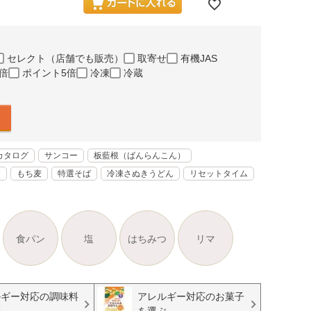
セレクト（店舗でも販売）
取寄せ
有機JAS
倍
ポイント5倍
冷凍
冷蔵
カタログ
サンコー
板藍根（ばんらんこん）
く
もち麦
特選そば
冷凍さぬきうどん
リセットタイム
食パン
塩
はちみつ
リマ
ルギー対応の調味料
アレルギー対応のお菓子
ぶ
を選ぶ