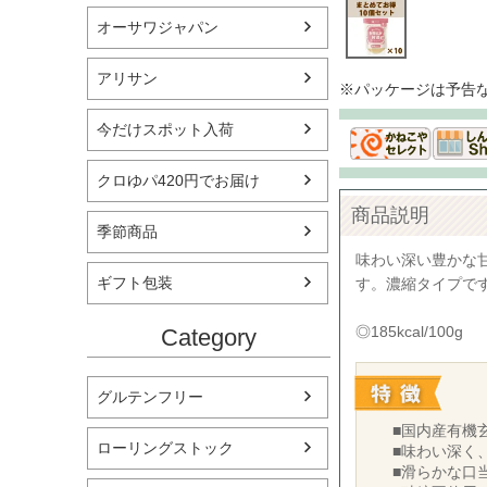
オーサワジャパン
アリサン
※パッケージは予告
今だけスポット入荷
クロゆパ420円でお届け
商品説明
季節商品
味わい深い豊かな
ギフト包装
す。濃縮タイプで
◎185kcal/100g
Category
グルテンフリー
■国内産有機
ローリングストック
■味わい深く
■滑らかな口