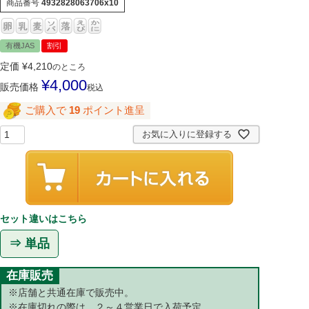
商品番号
4932828063706x10
有機JAS
割引
定価
¥
4,210
のところ
¥
4,000
販売価格
税込
ご購入で
19
ポイント進呈
お気に入りに登録する
セット違いはこちら
⇒ 単品
在庫販売
※店舗と共通在庫で販売中。
※在庫切れの際は、２～４営業日で入荷予定。