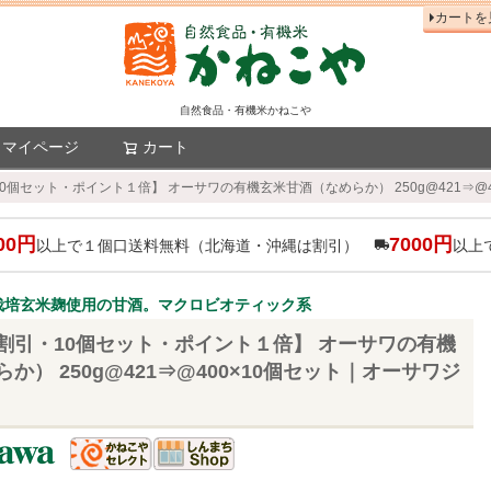
カートを
自然食品・有機米かねこや
マイページ
カート
検索
0個セット・ポイント１倍】 オーサワの有機玄米甘酒（なめらか） 250g@421⇒@
00円
7000円
以上で１個口送料無料（北海道・沖縄は割引）
以上
栽培玄米麹使用の甘酒。マクロビオティック系
割引・10個セット・ポイント１倍】 オーサワの有機
か） 250g@421⇒@400×10個セット｜オーサワジ