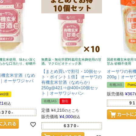
機玄米使用、味わい深く
無農薬・無化学肥料栽培玄米麹使用の甘
国産有機玄米使用 
らかな口当たり、砂糖不
酒。マクロビオティック系
甘み 砂糖不使用
【まとめ買いで割引・10個セッ
オーサワの有機
有機玄米甘酒（なめ
ト・ポイント１倍】 オーサワの
200g｜オー
0g｜オーサワジャパ
有機玄米甘酒（なめらか）
有機JAS
Poin
250g@421⇒@400×10個セッ
ト｜オーサワジャパン
販売価格
¥
367
int2倍
有機JAS
割引
91
21
税込
定価
¥
4,210
のところ
6370-
販売価格
¥
4,000
税込
6370-