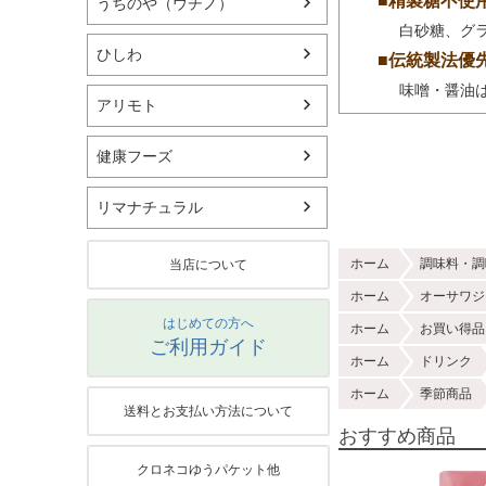
■精製糖不使
うちのや（ウチノ）
白砂糖、グ
ひしわ
■伝統製法優
味噌・醤油
アリモト
健康フーズ
リマナチュラル
ホーム
調味料・調
当店について
ホーム
オーサワジ
はじめての方へ
ホーム
お買い得品
ご利用ガイド
ホーム
ドリンク
ホーム
季節商品
送料とお支払い方法について
おすすめ商品
クロネコゆうパケット他