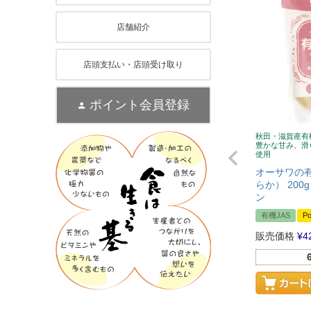
店舗紹介
店頭支払い・店頭受け取り
ポイント会員登録
秋田・滋賀産有
豊かな甘み、滑
使用
オーサワの
らか） 20
ン
有機JAS
Po
販売価格
¥
4