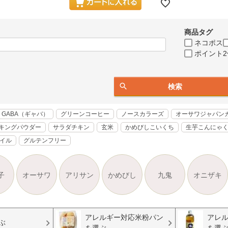
商品タグ
ネコポス
ポイント2
検索
GABA（ギャバ）
グリーンコーヒー
ノースカラーズ
オーサワジャパン
キングパウダー
サラダチキン
玄米
かめびしこいくち
生芋こんにゃ
オイル
グルテンフリー
子
オーサワ
アリサン
かめびし
九鬼
オニザキ
アレルギー対応米粉パン
アレ
ぶ
を選ぶ
を選