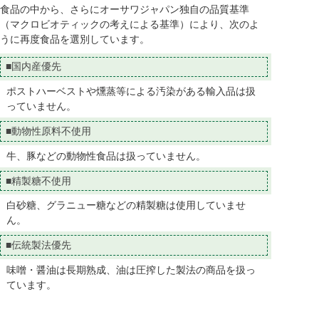
食品の中から、さらにオーサワジャパン独自の品質基準
（マクロビオティックの考えによる基準）により、次のよ
うに再度食品を選別しています。
■国内産優先
ポストハーベストや燻蒸等による汚染がある輸入品は扱
っていません。
■動物性原料不使用
牛、豚などの動物性食品は扱っていません。
■精製糖不使用
白砂糖、グラニュー糖などの精製糖は使用していませ
ん。
■伝統製法優先
味噌・醤油は長期熟成、油は圧搾した製法の商品を扱っ
ています。