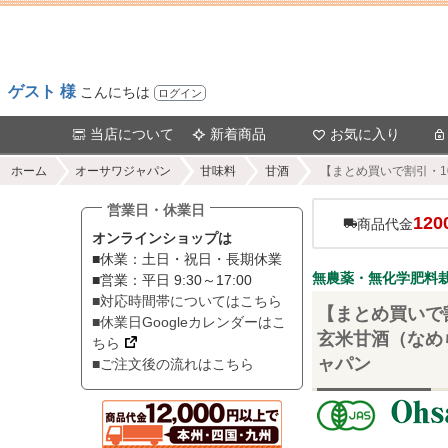
ゲスト 様
こんにちは
ログイン
当店について
新着商品
お気に入り
ホーム
オーサワジャパン
甘味料
甘酒
【まとめ買いで割引・1
営業日・休業日
120
商品代金
オンラインショップは
■休業：土日・祝日・長期休業
無農薬・無化学肥料
■営業：平日 9:30～17:00
■対応時間帯についてはこちら
【まとめ買いで
■休業日Googleカレンダーはこ
玄米甘酒（なめら
ちら
ャパン
■ご注文後の流れはこちら