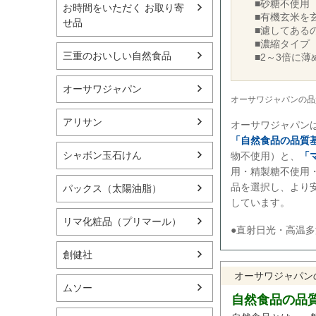
■砂糖不使用
お時間をいただく お取り寄
■有機玄米を
せ品
■濾してある
■濃縮タイプ
三重のおいしい自然食品
■2～3倍に
オーサワジャパン
オーサワジャパンの品
アリサン
オーサワジャパン
「自然食品の品質
シャボン玉石けん
物不使用）と、
「
用・精製糖不使用
品を選択し、より
パックス（太陽油脂）
しています。
リマ化粧品（プリマール）
●直射日光・高温
創健社
オーサワジャパン
ムソー
自然食品の品