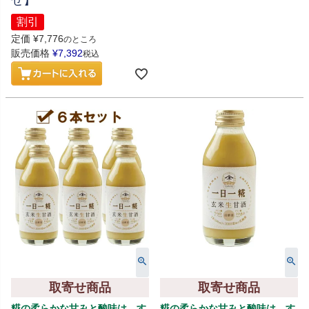
せ】
割引
定価
¥
7,776
のところ
販売価格
¥
7,392
税込
取寄せ商品
取寄せ商品
糀の柔らかな甘みと酸味は、す
糀の柔らかな甘みと酸味は、す