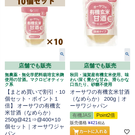
店舗でも販売
店舗でも販売
無農薬・無化学肥料栽培玄米麹
秋田・滋賀産有機玄米使用、味
使用の甘酒。マクロビオティッ
わい深く豊かな甘み、滑らかな
ク系
口当たり、砂糖不使用
【まとめ買いで割引・10
オーサワの有機玄米甘酒
個セット・ポイント１
（なめらか） 200g｜オ
倍】 オーサワの有機玄
ーサワジャパン
米甘酒（なめらか）
有機JAS
Point2倍
250g@421⇒@400×10
販売価格
¥
421
税込
個セット｜オーサワジャ
パン