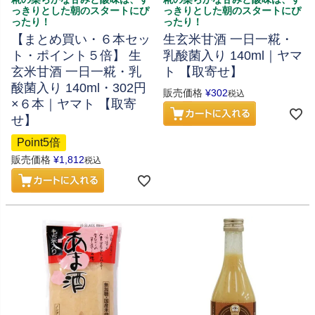
っきりとした朝のスタートにぴ
っきりとした朝のスタートにぴ
ったり！
ったり！
【まとめ買い・６本セッ
生玄米甘酒 一日一糀・
ト・ポイント５倍】 生
乳酸菌入り 140ml｜ヤマ
玄米甘酒 一日一糀・乳
ト 【取寄せ】
酸菌入り 140ml・302円
販売価格
¥
302
税込
×６本｜ヤマト 【取寄
せ】
Point5倍
販売価格
¥
1,812
税込