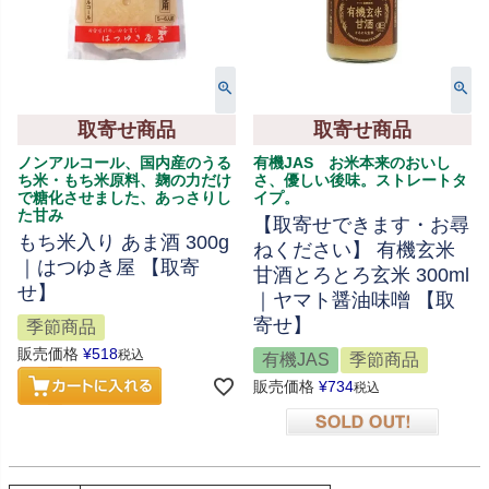
取寄せ商品
取寄せ商品
ノンアルコール、国内産のうる
有機JAS お米本来のおいし
ち米・もち米原料、麹の力だけ
さ、優しい後味。ストレートタ
で糖化させました、あっさりし
イプ。
た甘み
【取寄せできます・お尋
もち米入り あま酒 300g
ねください】 有機玄米
｜はつゆき屋 【取寄
甘酒とろとろ玄米 300ml
せ】
｜ヤマト醤油味噌 【取
寄せ】
季節商品
販売価格
¥
518
税込
有機JAS
季節商品
販売価格
¥
734
税込
在庫切れ