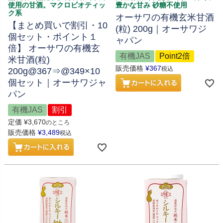
使用の甘酒。マクロビオティッ
豊かな甘み 砂糖不使用
ク系
オーサワの有機玄米甘酒
【まとめ買いで割引・10
(粒) 200g｜オーサワジ
個セット・ポイント１
ャパン
倍】 オーサワの有機玄
有機JAS
Point2倍
米甘酒(粒)
販売価格
¥
367
税込
200g@367⇒@349×10
個セット｜オーサワジャ
パン
有機JAS
割引
定価
¥
3,670
のところ
販売価格
¥
3,489
税込