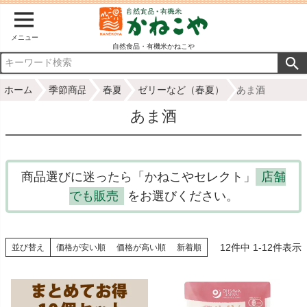
メニュー
自然食品・有機米かねこや
ホーム
季節商品
春夏
ゼリーなど（春夏）
あま酒
あま酒
商品選びに迷ったら「かねこやセレクト」
店舗
でも販売
をお選びください。
12
件中
1
-
12
件表示
並び替え
価格が安い順
価格が高い順
新着順