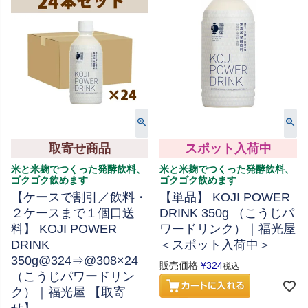
取寄せ商品
スポット入荷中
米と米麹でつくった発酵飲料、
米と米麹でつくった発酵飲料、
ゴクゴク飲めます
ゴクゴク飲めます
【ケースで割引／飲料・
【単品】 KOJI POWER
２ケースまで１個口送
DRINK 350g （こうじパ
料】 KOJI POWER
ワードリンク）｜福光屋
DRINK
＜スポット入荷中＞
350g@324⇒@308×24
販売価格
¥
324
税込
（こうじパワードリン
ク）｜福光屋 【取寄