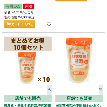
有機JAS
割引
定価
¥
4,210
のところ
販売価格
¥
4,000
税込
店舗でも販売
店舗でも販売
無農薬・無化学肥料栽培玄米麹
国産有機玄米使用 味わい深く、