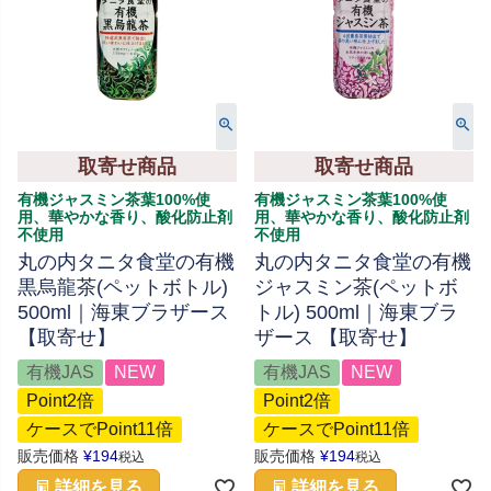
取寄せ商品
取寄せ商品
有機ジャスミン茶葉100%使
有機ジャスミン茶葉100%使
用、華やかな香り、酸化防止剤
用、華やかな香り、酸化防止剤
不使用
不使用
丸の内タニタ食堂の有機
丸の内タニタ食堂の有機
黒烏龍茶(ペットボトル)
ジャスミン茶(ペットボ
500ml｜海東ブラザース
トル) 500ml｜海東ブラ
【取寄せ】
ザース 【取寄せ】
有機JAS
NEW
有機JAS
NEW
Point2倍
Point2倍
ケースでPoint11倍
ケースでPoint11倍
販売価格
¥
194
販売価格
¥
194
税込
税込
詳細を見る
詳細を見る