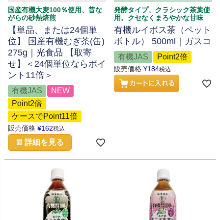
国産有機大麦100％使用、昔な
発酵タイプ、クラシック茶葉使
がらの砂熱焙煎
用。クセなくまろやかな甘味
【単品、または24個単
有機ルイボス茶（ペット
位】 国産有機むぎ茶(缶)
ボトル） 500ml｜ガスコ
275g｜光食品 【取寄
有機JAS
Point2倍
せ】＜24個単位ならポイ
販売価格
¥
184
税込
ント11倍＞
有機JAS
NEW
Point2倍
ケースでPoint11倍
販売価格
¥
162
税込
詳細を見る