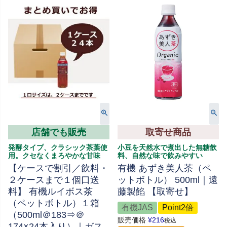
店舗でも販売
取寄せ商品
発酵タイプ、クラシック茶葉使
小豆を天然水で煮出した無糖飲
用。クセなくまろやかな甘味
料、自然な味で飲みやすい
【ケースで割引／飲料・
有機 あずき美人茶（ペ
２ケースまで１個口送
ットボトル） 500ml｜遠
料】 有機ルイボス茶
藤製餡 【取寄せ】
（ペットボトル）１箱
有機JAS
Point2倍
（500ml＠183⇒＠
販売価格
¥
216
税込
174×24本入り）｜ガス