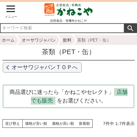
メニュー
自然食品・有機米かねこや
ホーム
オーサワジャパン
飲料
茶類（PET・缶）
茶類（PET・缶）
オーサワジャパンＴＯＰへ
商品選びに迷ったら「かねこやセレクト」
店舗
でも販売
をお選びください。
7
件中
1
-
7
件表示
並び替え
価格が安い順
価格が高い順
新着順