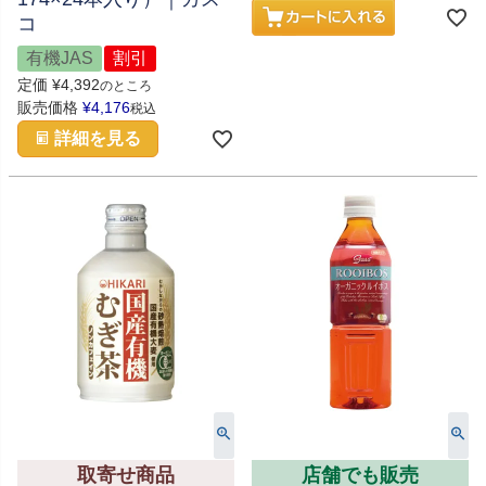
コ
有機JAS
割引
定価
¥
4,392
のところ
販売価格
¥
4,176
税込
詳細を見る
取寄せ商品
店舗でも販売