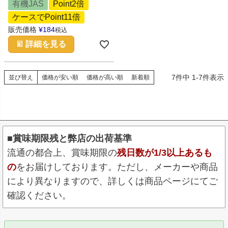
有機JAS
Point2倍
ケースでPoint11倍
販売価格
¥
184
税込
詳細を見る
7
件中
1
-
7
件表示
並び替え
価格が安い順
価格が高い順
新着順
■賞味期限残と弊店の出荷基準
流通の都合上、賞味期限の
残日数が1/3以上あるも
の
をお届けしております。ただし、メーカーや商品
により異なりますので、詳しくは商品ページにてご
確認ください。