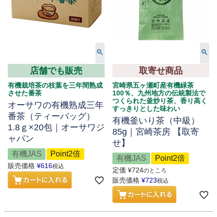
店舗でも販売
取寄せ商品
有機栽培茶の枝葉を三年間熟成
宮崎県五ヶ瀬町産有機緑茶
させた番茶
100％、九州地方の伝統製法で
つくられた釜炒り茶、香り高く
オーサワの有機熟成三年
すっきりとした味わい
番茶（ティーバッグ）
有機釜いり茶（中級）
1.8ｇ×20包｜オーサワジ
85g｜宮崎茶房 【取寄
ャパン
せ】
有機JAS
Point2倍
有機JAS
Point2倍
販売価格
¥
616
税込
定価
¥
724
のところ
販売価格
¥
723
税込