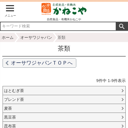
メニュー
自然食品・有機米かねこや
ホーム
オーサワジャパン
茶類
茶類
オーサワジャパンＴＯＰへ
9
件中
1
-
9
件表示
はとむぎ茶
ブレンド茶
麦茶
黒豆茶
昆布茶