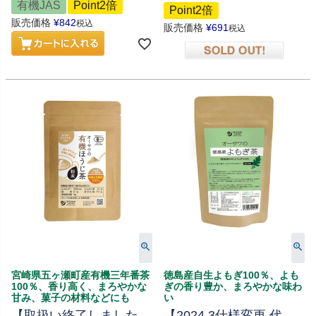
有機JAS
Point2倍
Point2倍
販売価格
¥
842
税込
販売価格
¥
691
税込
在庫切れ
宮崎県五ヶ瀬町産有機三年番茶
徳島産自生よもぎ100％、よも
100％、香り高く、まろやかな
ぎの香り豊か、まろやかな味わ
甘み、菓子の材料などにも
い
【取扱い終了しました
【2024.3仕様変更 代