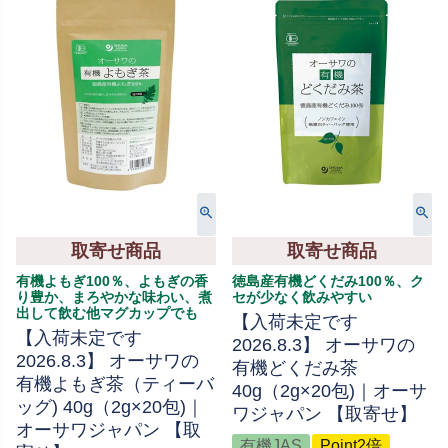
取寄せ商品
取寄せ商品
有機よもぎ100％、よもぎの香
徳島産有機どくだみ100％、ク
り豊か、まろやかな味わい、煮
セが少なく飲みやすい
出して飲む他マグカップでも
【入荷未定です
【入荷未定です
2026.8.3】 オーサワの
2026.8.3】 オーサワの
有機どくだみ茶
有機よもぎ茶（ティーバ
40g（2g×20包)｜オーサ
ッグ) 40g（2g×20包)｜
ワジャパン 【取寄せ】
オーサワジャパン 【取
有機JAS
Point2倍