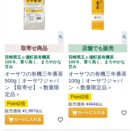
取寄せ商品
店舗でも販売
宮崎県五ヶ瀬町産有機茶
宮崎県五ヶ瀬町産有機茶
100％、香り高く、まろやかな
100％、香り高く、まろやかな
甘み
甘み
オーサワの有機三年番茶
オーサワの有機三年番茶
500g｜オーサワジャパ
100g｜オーサワジャパ
ン 【取寄せ】＜数量限
ン ＜数量限定品＞
定品＞
Point2倍
Point2倍
販売価格
¥
464
税込
販売価格
¥
1,987
税込