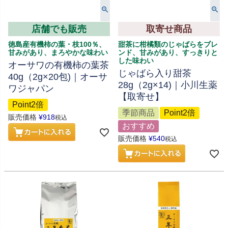
店舗でも販売
取寄せ商品
徳島産有機柿の葉・枝100％、
甜茶に柑橘類のじゃばらをブレ
甘みがあり、まろやかな味わい
ンド、甘みがあり、すっきりと
した味わい
オーサワの有機柿の葉茶
じゃばら入り甜茶
40g（2g×20包)｜オーサ
28g（2g×14)｜小川生薬
ワジャパン
【取寄せ】
Point2倍
季節商品
Point2倍
販売価格
¥
918
税込
おすすめ
販売価格
¥
540
税込