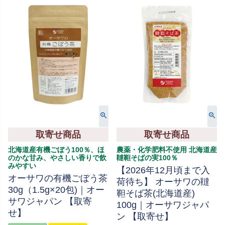
取寄せ商品
取寄せ商品
北海道産有機ごぼう100％、ほ
農薬・化学肥料不使用 北海道産
のかな甘み、やさしい香りで飲
韃靼そばの実100％
みやすい
【2026年12月頃まで入
オーサワの有機ごぼう茶
荷待ち】 オーサワの韃
30g（1.5g×20包)｜オー
靼そば茶(北海道産)
サワジャパン 【取寄
100g｜オーサワジャパ
せ】
ン 【取寄せ】