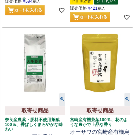
Point2倍
クロゆパ
販売価格
¥
594
税込
販売価格
¥
421
税込
取寄せ商品
取寄せ商品
奈良産農薬・肥料不使用茶葉
宮崎産有機茶葉100％、花のよ
100％、香ばしくまろやかな味
うな豊かで上品な香り
わい
オーサワの宮崎産有機烏