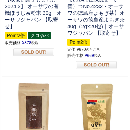
2024.3】 オーサワの有
替）⇒No.4232・オーサ
機ほうじ茶粉末 30g｜オ
ワの徳島産よもぎ茶】オ
ーサワジャパン 【取寄
ーサワの徳島産よもぎ茶
せ】
40g（2g×20包)｜オーサ
ワジャパン 【取寄せ】
Point2倍
クロゆパ
Point2倍
販売価格
¥
378
税込
定価
¥
670
のところ
販売価格
¥
669
税込
在庫切れ
在庫切れ