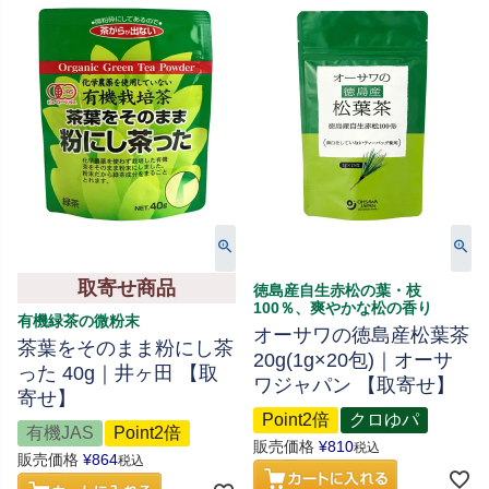
取寄せ商品
徳島産自生赤松の葉・枝
100％、爽やかな松の香り
有機緑茶の微粉末
オーサワの徳島産松葉茶
茶葉をそのまま粉にし茶
20g(1g×20包)｜オーサ
った 40g｜井ヶ田 【取
ワジャパン 【取寄せ】
寄せ】
Point2倍
クロゆパ
有機JAS
Point2倍
販売価格
¥
810
税込
販売価格
¥
864
税込