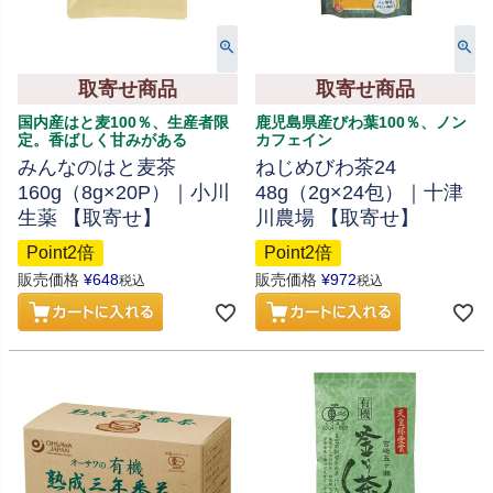
取寄せ商品
取寄せ商品
国内産はと麦100％、生産者限
鹿児島県産びわ葉100％、ノン
定。香ばしく甘みがある
カフェイン
みんなのはと麦茶
ねじめびわ茶24
160g（8g×20P）｜小川
48g（2g×24包）｜十津
生薬 【取寄せ】
川農場 【取寄せ】
Point2倍
Point2倍
販売価格
¥
648
販売価格
¥
972
税込
税込