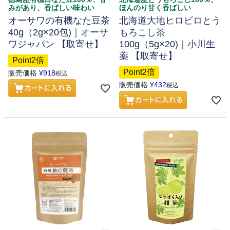
みがあり、香ばしい味わい
ほんのり甘く香ばしい
オーサワの有機なた豆茶
北海道大地ヒロビロとう
40g（2g×20包)｜オーサ
もろこし茶
ワジャパン 【取寄せ】
100g（5g×20)｜小川生
薬 【取寄せ】
Point2倍
Point2倍
販売価格
¥
918
税込
販売価格
¥
432
税込