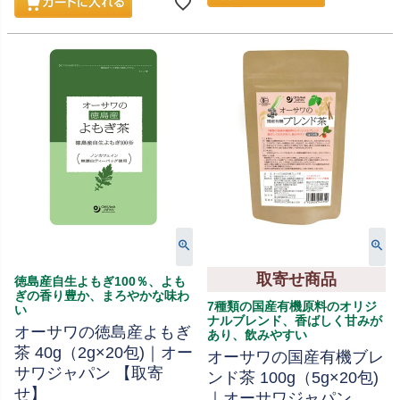
取寄せ商品
徳島産自生よもぎ100％、よも
ぎの香り豊か、まろやかな味わ
7種類の国産有機原料のオリジ
い
ナルブレンド、香ばしく甘みが
オーサワの徳島産よもぎ
あり、飲みやすい
茶 40g（2g×20包)｜オー
オーサワの国産有機ブレ
サワジャパン 【取寄
ンド茶 100g（5g×20包)
せ】
｜オーサワジャパン