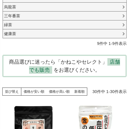
烏龍茶
三年番茶
緑茶
健康茶
9
件中
1
-
9
件表示
商品選びに迷ったら「かねこやセレクト」
店舗
でも販売
をお選びください。
30
件中
1
-
30
件表示
並び替え
価格が安い順
価格が高い順
新着順