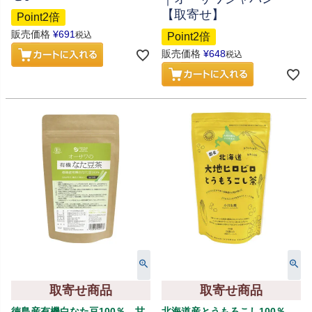
【取寄せ】
Point2倍
販売価格
¥
691
税込
Point2倍
販売価格
¥
648
税込
取寄せ商品
取寄せ商品
徳島産有機白なた豆100％、甘
北海道産とうもろこし100％、