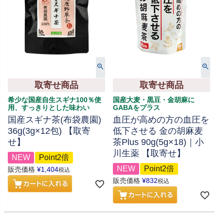
取寄せ商品
取寄せ商品
希少な国産自生スギナ100％使
国産大麦・黒豆・金胡麻に
用、すっきりとした味わい
GABAをプラス
国産スギナ茶(布袋農園)
血圧が高めの方の血圧を
36g(3g×12包) 【取寄
低下させる 金の胡麻麦
せ】
茶Plus 90g(5g×18)｜小
川生薬 【取寄せ】
NEW
Point2倍
NEW
Point2倍
販売価格
¥
1,404
税込
販売価格
¥
832
税込