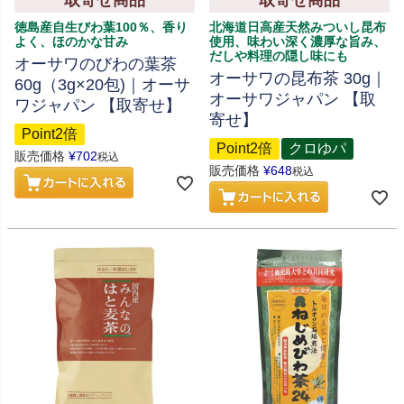
取寄せ商品
取寄せ商品
徳島産自生びわ葉100％、香り
北海道日高産天然みついし昆布
よく、ほのかな甘み
使用、味わい深く濃厚な旨み、
だしや料理の隠し味にも
オーサワのびわの葉茶
オーサワの昆布茶 30g｜
60g（3g×20包)｜オーサ
オーサワジャパン 【取
ワジャパン 【取寄せ】
寄せ】
Point2倍
Point2倍
クロゆパ
販売価格
¥
702
税込
販売価格
¥
648
税込