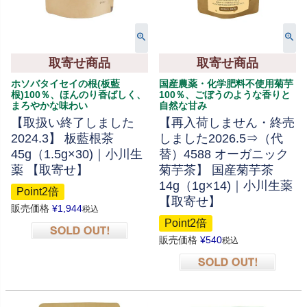
取寄せ商品
取寄せ商品
ホソバタイセイの根(板藍
国産農薬・化学肥料不使用菊芋
根)100％、ほんのり香ばしく、
100％、ごぼうのような香りと
まろやかな味わい
自然な甘み
【取扱い終了しました
【再入荷しません・終売
2024.3】 板藍根茶
しました2026.5⇒（代
45g（1.5g×30)｜小川生
替）4588 オーガニック
薬 【取寄せ】
菊芋茶】 国産菊芋茶
14g（1g×14)｜小川生薬
Point2倍
【取寄せ】
販売価格
¥
1,944
税込
Point2倍
販売価格
¥
540
税込
在庫切れ
在庫切れ