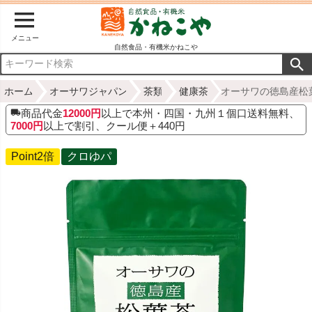
メニュー
自然食品・有機米かねこや
ホーム
オーサワジャパン
茶類
健康茶
オーサワの徳島産松葉茶
商品代金
12000円
以上で本州・四国・九州１個口送料無料、
7000円
以上で割引、クール便＋440円
Point2倍
クロゆパ