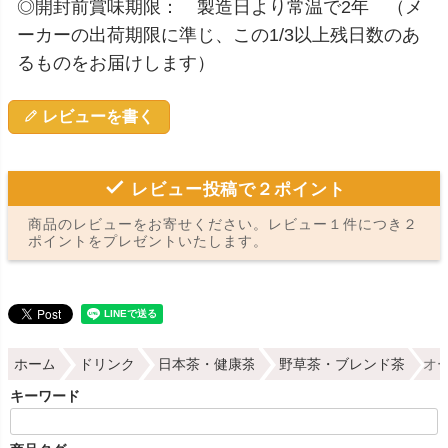
◎開封前賞味期限： 製造日より常温で2年 （メ
ーカーの出荷期限に準じ、この1/3以上残日数のあ
るものをお届けします）
レビューを書く
レビュー投稿で２ポイント
商品のレビューをお寄せください。レビュー１件につき２
ポイントをプレゼントいたします。
ホーム
ドリンク
日本茶・健康茶
野草茶・ブレンド茶
オー
キーワード