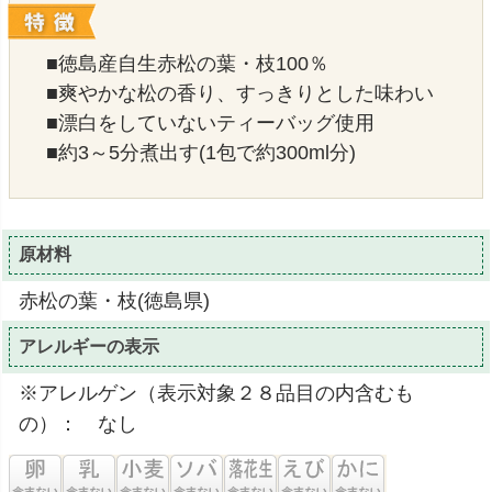
■徳島産自生赤松の葉・枝100％
■爽やかな松の香り、すっきりとした味わい
■漂白をしていないティーバッグ使用
■約3～5分煮出す(1包で約300ml分)
原材料
赤松の葉・枝(徳島県)
アレルギーの表示
※アレルゲン（表示対象２８品目の内含むも
の）： なし