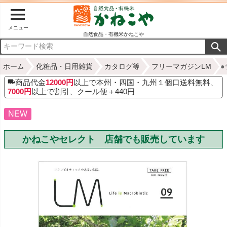
メニュー
自然食品・有機米かねこや
ホーム
化粧品・日用雑貨
カタログ等
フリーマガジンLM
●
商品代金
12000円
以上で本州・四国・九州１個口送料無料、
7000円
以上で割引、クール便＋440円
NEW
かねこやセレクト 店舗でも販売しています