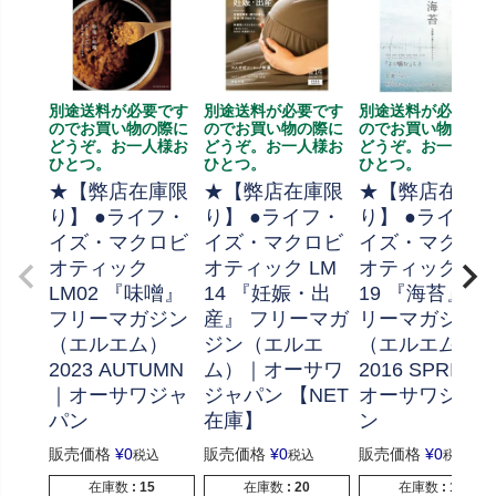
別途送料が必要です
別途送料が必要です
別途送料が必要で
のでお買い物の際に
のでお買い物の際に
のでお買い物の際
どうぞ。お一人様お
どうぞ。お一人様お
どうぞ。お一人様
ひとつ。
ひとつ。
ひとつ。
★【弊店在庫限
★【弊店在庫限
★【弊店在庫
り】 ●ライフ・
り】 ●ライフ・
り】 ●ライフ・
イズ・マクロビ
イズ・マクロビ
イズ・マクロ
オティック
オティック LM
オティック LM
LM02 『味噌』
14 『妊娠・出
19 『海苔』 フ
フリーマガジン
産』 フリーマガ
リーマガジン
（エルエム）
ジン（エルエ
（エルエム）
2023 AUTUMN
ム）｜オーサワ
2016 SPRING
｜オーサワジャ
ジャパン 【NET
オーサワジャ
パン
在庫】
ン
販売価格
¥
0
販売価格
¥
0
販売価格
¥
0
税込
税込
税込
在庫数
15
在庫数
20
在庫数
12