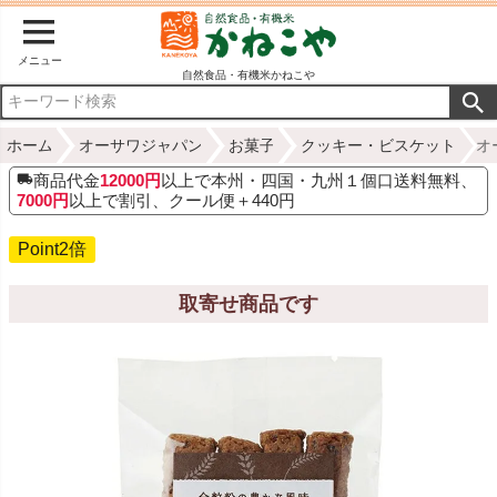
メニュー
自然食品・有機米かねこや
ホーム
オーサワジャパン
お菓子
クッキー・ビスケット
オ
商品代金
12000円
以上で本州・四国・九州１個口送料無料、
7000円
以上で割引、クール便＋440円
Point2倍
取寄せ商品です