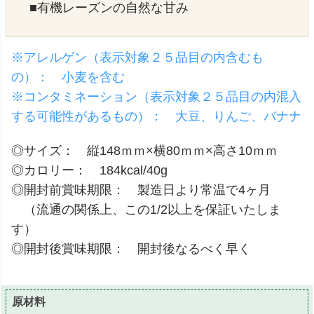
■有機レーズンの自然な甘み
※アレルゲン（表示対象２５品目の内含むも
の）： 小麦を含む
※コンタミネーション（表示対象２５品目の内混入
する可能性があるもの）： 大豆、りんご、バナナ
◎サイズ： 縦148ｍｍ×横80ｍｍ×高さ10ｍｍ
◎カロリー： 184kcal/40g
◎開封前賞味期限： 製造日より常温で4ヶ月
（流通の関係上、この1/2以上を保証いたしま
す）
◎開封後賞味期限： 開封後なるべく早く
原材料