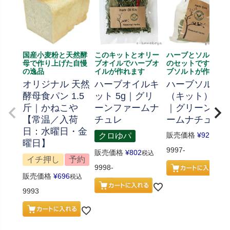
国産小麦粉と天然酵
このキットとオリー
ハーブとソルト、
母で作り上げた自慢
ブオイルでハーブオ
のセットです、ハ
の逸品
イルが作れます
ブソルトが作れま
オリジナル 天然
ハーブオイルキ
ハーブソルト
酵母食パン 1.5
ット 5g｜グリ
（キット） 70
斤｜かねこや
ーンファームナ
｜グリーンフ
【常温／入荷
チュレ
ームナチュレ
日：水曜日・金
販売価格
¥
926
クロゆパ
税込
曜日】
9997-
販売価格
¥
802
税込
イチ押し
予約
9998-
販売価格
¥
696
税込
9993