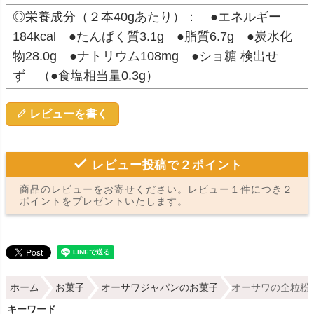
◎栄養成分（２本40gあたり）： ●エネルギー
184kcal ●たんぱく質3.1g ●脂質6.7g ●炭水化
物28.0g ●ナトリウム108mg ●ショ糖 検出せ
ず （●食塩相当量0.3g）
レビューを書く
レビュー投稿で２ポイント
商品のレビューをお寄せください。レビュー１件につき２
ポイントをプレゼントいたします。
ホーム
お菓子
オーサワジャパンのお菓子
オーサワの全粒粉ビ
キーワード