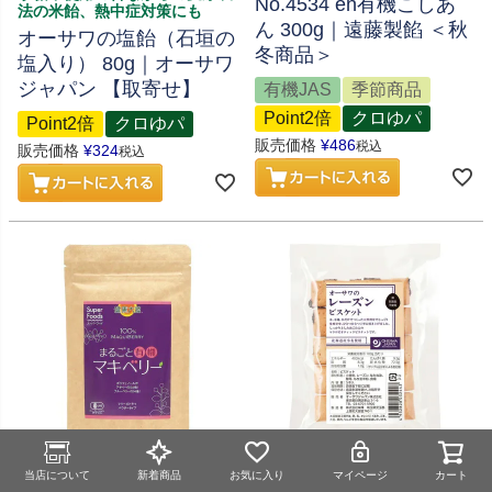
No.4534 en有機こしあ
法の米飴、熱中症対策にも
ん 300g｜遠藤製餡 ＜秋
オーサワの塩飴（石垣の
冬商品＞
塩入り） 80g｜オーサワ
ジャパン 【取寄せ】
有機JAS
季節商品
Point2倍
クロゆパ
Point2倍
クロゆパ
販売価格
¥
486
税込
販売価格
¥
324
税込
当店について
新着商品
お気に入り
マイページ
カート