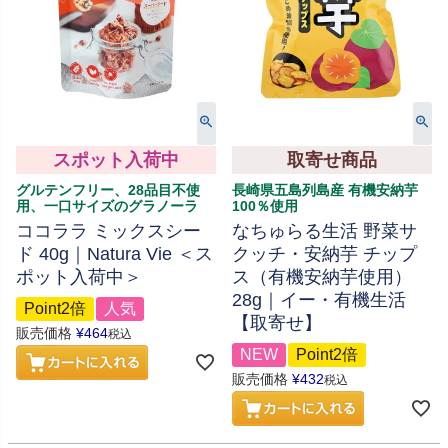
スポット入荷中
取寄せ商品
グルテンフリー、28品目不使
長崎県五島列島産 有機安納芋
用、一口サイズのグラノーラ
100％使用
ココララ ミックスシー
なちゅらる生活 野菜サ
ド 40g｜Natura Vie ＜ス
クッチ・安納芋 チップ
ポット入荷中＞
ス（有機安納芋使用）
28g｜イー・有機生活
Point2倍
人気
【取寄せ】
販売価格
¥
464
税込
NEW
Point2倍
販売価格
¥
432
税込