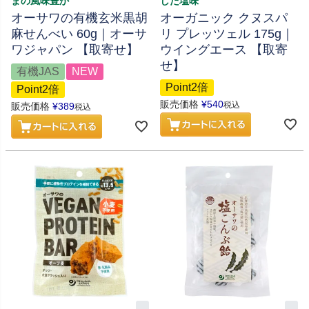
まの風味豊か
した塩味
オーサワの有機玄米黒胡
オーガニック クヌスパ
麻せんべい 60g｜オーサ
リ プレッツェル 175g｜
ワジャパン 【取寄せ】
ウイングエース 【取寄
せ】
有機JAS
NEW
Point2倍
Point2倍
販売価格
¥
540
税込
販売価格
¥
389
税込