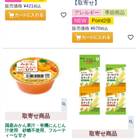
【取寄せ】
販売価格
¥
421
税込
アレルギー
季節商品
NEW
Point2倍
販売価格
¥
670
税込
取寄せ商品
国産みかん果汁・有機にんじん
汁使用 砂糖不使用、フルーテ
取寄せ商品
ィーな甘さ