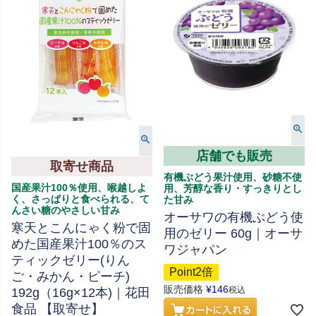
店舗でも販売
取寄せ商品
有機ぶどう果汁使用、砂糖不使
国産果汁100％使用、喉越しよ
用、芳醇な香り・すっきりとし
く、さっぱりと食べられる、て
た甘み
んさい糖のやさしい甘み
オーサワの有機ぶどう使
寒天とこんにゃく粉で固
用のゼリー 60g｜オーサ
めた国産果汁100％のス
ワジャパン
ティックゼリー(りん
Point2倍
ご・みかん・ピーチ)
販売価格
¥
146
税込
192g（16g×12本)｜花田
食品 【取寄せ】