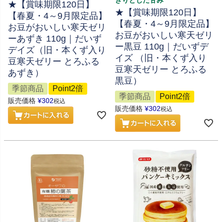
★【賞味期限120日】
★【賞味期限120日】
【春夏・4～9月限定品】
【春夏・4～9月限定品】
お豆がおいしい寒天ゼリ
お豆がおいしい寒天ゼリ
ーあずき 110g｜だいず
ー黒豆 110g｜だいずデ
デイズ（旧・本くず入り
イズ （旧・本くず入り
豆寒天ゼリー とろふる
豆寒天ゼリー とろふる
あずき）
黒豆）
季節商品
Point2倍
季節商品
Point2倍
販売価格
¥
302
税込
販売価格
¥
302
税込