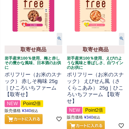
取寄せ商品
取寄せ商品
岩手産米100％使用、梅と赤し
岩手産米100％使用、えびのよ
その豊かな風味、日本酒のお供
うな風味と香ばしさ、白ワイン
に
のお供に
ポリフリー（お米のスナ
ポリフリー（お米のスナ
ック） 赤しそ梅味 25g
ック） えびせん風（さ
｜ひころいちファーム
くらこあみ） 25g｜ひこ
【取寄せ】
ろいちファーム 【取寄
せ】
NEW
Point2倍
NEW
Point2倍
販売価格
¥
340
税込
販売価格
¥
340
税込