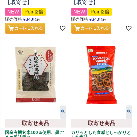
【取寄せ】
【取寄せ】
NEW
Point2倍
NEW
Point2倍
販売価格
¥
340
販売価格
¥
340
税込
税込
取寄せ商品
取寄せ商品
国産有機玄米100％使用、黒ご
カリッとした食感としっかりと