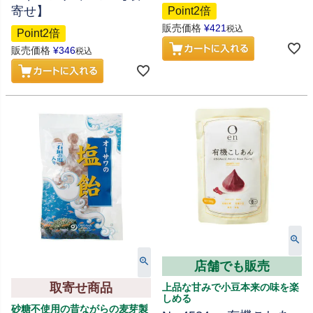
寄せ】
Point2倍
販売価格
¥
421
税込
Point2倍
販売価格
¥
346
税込
店舗でも販売
取寄せ商品
上品な甘みで小豆本来の味を楽
しめる
砂糖不使用の昔ながらの麦芽製