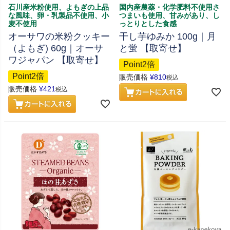
石川産米粉使用、よもぎの上品
国内産農薬・化学肥料不使用さ
な風味、卵・乳製品不使用、小
つまいも使用、甘みがあり、し
麦不使用
っとりとした食感
オーサワの米粉クッキー
干し芋ゆみか 100g｜月
（よもぎ) 60g｜オーサ
と蛍 【取寄せ】
ワジャパン 【取寄せ】
Point2倍
Point2倍
販売価格
¥
810
税込
販売価格
¥
421
税込