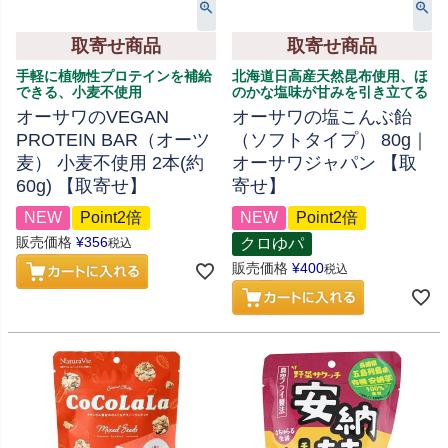
取寄せ商品
取寄せ商品
手軽に植物性プロテインを補給
北海道日高産天然昆布使用、ほ
できる、小麦不使用
のかな塩味が甘みを引き立てる
オーサワのVEGAN
オーサワの塩こんぶ飴
PROTEIN BAR（オーツ
（ソフトタイプ） 80g｜
麦） 小麦不使用 2本(約
オーサワジャパン 【取
60g) 【取寄せ】
寄せ】
NEW
Point2倍
NEW
Point2倍
販売価格
¥
356
クロゆパ
税込
販売価格
¥
400
税込