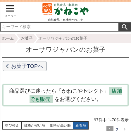
メニュー
自然食品・有機米かねこや
ホーム
お菓子
オーサワジャパンのお菓子
オーサワジャパンのお菓子
お菓子TOPへ
商品選びに迷ったら「かねこやセレクト」
店舗
でも販売
をお選びください。
97
件中
1
-
70
件表示
並び替え
価格が安い順
価格が高い順
新着順
1
2