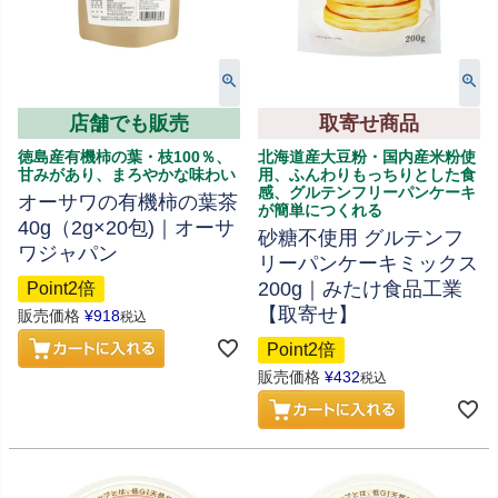
店舗でも販売
取寄せ商品
徳島産有機柿の葉・枝100％、
北海道産大豆粉・国内産米粉使
甘みがあり、まろやかな味わい
用、ふんわりもっちりとした食
感、グルテンフリーパンケーキ
オーサワの有機柿の葉茶
が簡単につくれる
40g（2g×20包)｜オーサ
砂糖不使用 グルテンフ
ワジャパン
リーパンケーキミックス
200g｜みたけ食品工業
Point2倍
【取寄せ】
販売価格
¥
918
税込
Point2倍
販売価格
¥
432
税込