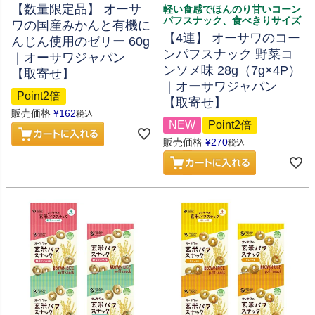
【数量限定品】 オーサ
軽い食感でほんのり甘いコーン
パフスナック、食べきりサイズ
ワの国産みかんと有機に
【4連】 オーサワのコー
んじん使用のゼリー 60g
ンパフスナック 野菜コ
｜オーサワジャパン
ンソメ味 28g（7g×4P）
【取寄せ】
｜オーサワジャパン
Point2倍
【取寄せ】
販売価格
¥
162
税込
NEW
Point2倍
販売価格
¥
270
税込