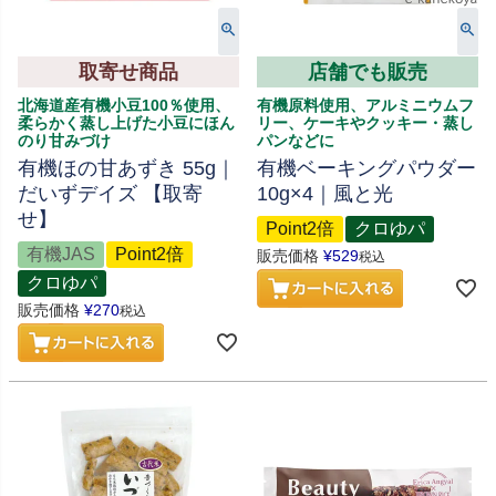
取寄せ商品
店舗でも販売
北海道産有機小豆100％使用、
有機原料使用、アルミニウムフ
柔らかく蒸し上げた小豆にほん
リー、ケーキやクッキー・蒸し
のり甘みづけ
パンなどに
有機ほの甘あずき 55g｜
有機ベーキングパウダー
だいずデイズ 【取寄
10g×4｜風と光
せ】
Point2倍
クロゆパ
有機JAS
Point2倍
販売価格
¥
529
税込
クロゆパ
販売価格
¥
270
税込