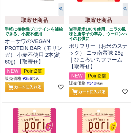
取寄せ商品
取寄せ商品
手軽に植物性プロテインを補給
岩手産米100％使用、ニラの風
できる、小麦不使用
味と唐辛子の辛み、ウーロンハ
イのお供に
オーサワのVEGAN
ポリフリー（お米のスナ
PROTEIN BAR（モリン
ック） ニラ南蛮味 25g
ガ） 小麦不使用 2本(約
｜ひころいちファーム
60g) 【取寄せ】
【取寄せ】
NEW
Point2倍
NEW
Point2倍
販売価格
¥
356
税込
販売価格
¥
340
税込