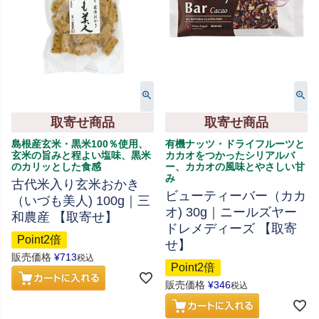
取寄せ商品
取寄せ商品
島根産玄米・黒米100％使用、
有機ナッツ・ドライフルーツと
玄米の旨みと程よい塩味、黒米
カカオをつかったシリアルバ
のカリッとした食感
ー、カカオの風味とやさしい甘
み
古代米入り玄米おかき
ビューティーバー（カカ
（いづも美人) 100g｜三
オ) 30g｜ニールズヤー
和農産 【取寄せ】
ドレメディーズ 【取寄
Point2倍
せ】
販売価格
¥
713
税込
Point2倍
販売価格
¥
346
税込