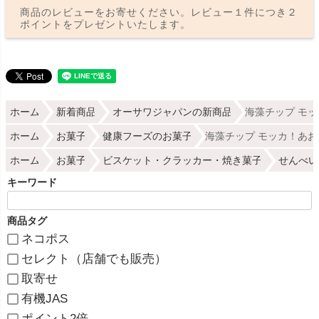
商品のレビューをお寄せください。レビュー１件につき２
ポイントをプレゼントいたします。
ホーム
新着商品
オーサワジャパンの新商品
海藻チップ モッカ
ホーム
お菓子
健康フーズのお菓子
海藻チップ モッカ！あおさ 
ホーム
お菓子
ビスケット・クラッカー・焼き菓子
せんべい
キーワード
商品タグ
ネコポス
セレクト（店舗でも販売）
取寄せ
有機JAS
ポイント2倍