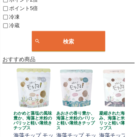
ポイント5倍
冷凍
冷蔵
検索
おすすめ商品
わかめと藻塩の風味
あおさの香り豊か、
凝縮された海苔の
豊か、海藻と米粉の
海藻と米粉のパリッ
み、海藻と米粉の
パリッと軽い薄焼き
と軽い薄焼きチップ
リッと軽い薄焼き
チップス
ス
ップス
海藻チップ モッ
海藻チップ モッ
海藻チップ モ