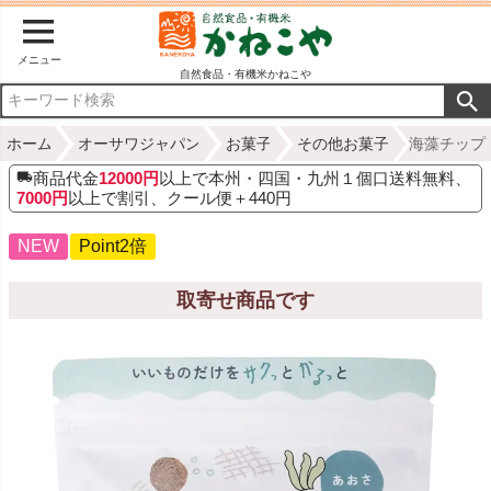
メニュー
自然食品・有機米かねこや
ホーム
オーサワジャパン
お菓子
その他お菓子
海藻チップ 
商品代金
12000円
以上で本州・四国・九州１個口送料無料、
7000円
以上で割引、クール便＋440円
NEW
Point2倍
取寄せ商品です