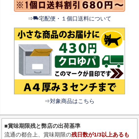
⇒
宅配便・１個口送料について
⇒対象商品はこちら
■賞味期限残と弊店の出荷基準
流通の都合上、賞味期限の
残日数が1/3以上あるも