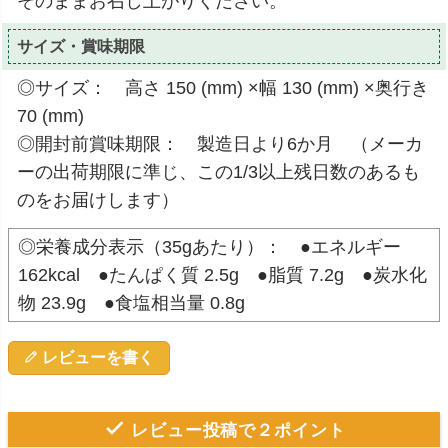
そのままお召し上がりください。
サイズ・賞味期限
◎サイズ： 高さ 150 (mm) ×幅 130 (mm) ×奥行き
70 (mm)
◎開封前賞味期限： 製造日より6か月 （メーカ
ーの出荷期限に準じ、この1/3以上残日数のあるも
のをお届けします）
◎栄養成分表示（35gあたり）： ●エネルギー
162kcal ●たんぱく質 2.5g ●脂質 7.2g ●炭水化
物 23.9g ●食塩相当量 0.8g
レビューを書く
レビュー投稿で２ポイント