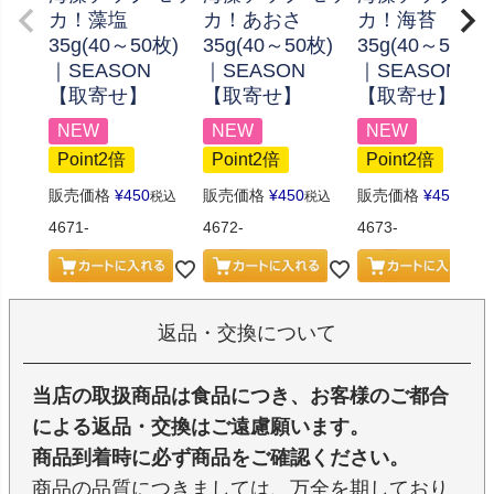
カ！藻塩
カ！あおさ
カ！海苔
35g(40～50枚)
35g(40～50枚)
35g(40～50枚)
｜SEASON
｜SEASON
｜SEASON
【取寄せ】
【取寄せ】
【取寄せ】
NEW
NEW
NEW
Point2倍
Point2倍
Point2倍
販売価格
¥
450
販売価格
¥
450
販売価格
¥
450
税込
税込
税込
4671-
4672-
4673-
返品・交換について
当店の取扱商品は食品につき、お客様のご都合
による返品・交換はご遠慮願います。
商品到着時に必ず商品をご確認ください。
商品の品質につきましては、万全を期しており