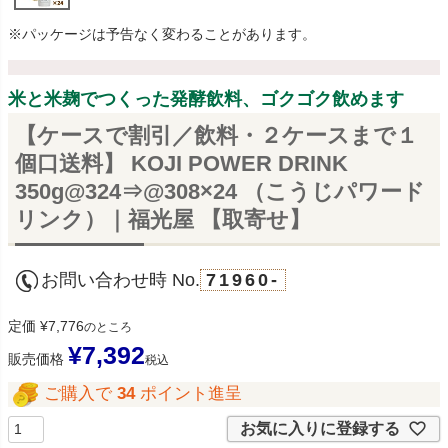
※パッケージは予告なく変わることがあります。
米と米麹でつくった発酵飲料、ゴクゴク飲めます
【ケースで割引／飲料・２ケースまで１
個口送料】 KOJI POWER DRINK
350g@324⇒@308×24 （こうじパワード
リンク）｜福光屋 【取寄せ】
お問い合わせ時 No.
71960-
定価
¥
7,776
のところ
¥
7,392
販売価格
税込
ご購入で
34
ポイント進呈
お気に入りに登録する