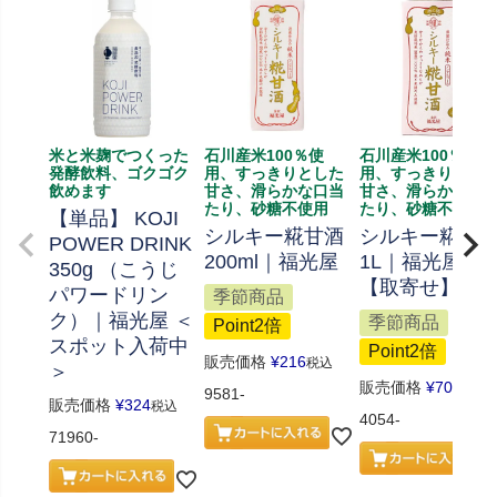
米と米麹でつくった
石川産米100％使
石川産米100％使
発酵飲料、ゴクゴク
用、すっきりとした
用、すっきりとし
飲めます
甘さ、滑らかな口当
甘さ、滑らかな口
たり、砂糖不使用
たり、砂糖不使用
【単品】 KOJI
シルキー糀甘酒
シルキー糀甘
POWER DRINK
200ml｜福光屋
1L｜福光屋
350g （こうじ
【取寄せ】
パワードリン
季節商品
ク）｜福光屋 ＜
季節商品
Point2倍
スポット入荷中
Point2倍
販売価格
¥
216
税込
＞
販売価格
¥
702
税込
9581-
販売価格
¥
324
税込
4054-
71960-