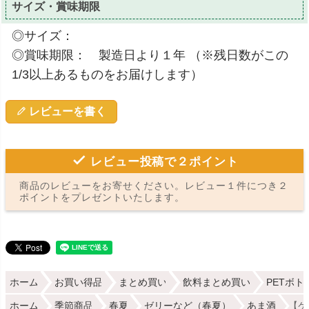
サイズ・賞味期限
◎サイズ：
◎賞味期限： 製造日より１年 （※残日数がこの
1/3以上あるものをお届けします）
レビューを書く
レビュー投稿で２ポイント
商品のレビューをお寄せください。レビュー１件につき２
ポイントをプレゼントいたします。
ホーム
お買い得品
まとめ買い
飲料まとめ買い
PETボト
ホーム
季節商品
春夏
ゼリーなど（春夏）
あま酒
【ケ