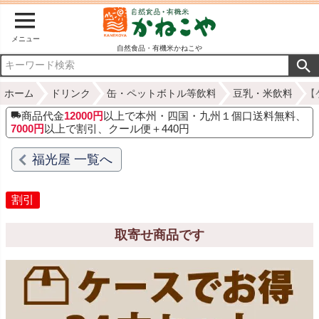
メニュー
自然食品・有機米かねこや
ホーム
ドリンク
缶・ペットボトル等飲料
豆乳・米飲料
【
商品代金
12000円
以上で本州・四国・九州１個口送料無料、
7000円
以上で割引、クール便＋440円
福光屋 一覧へ
割引
取寄せ商品です