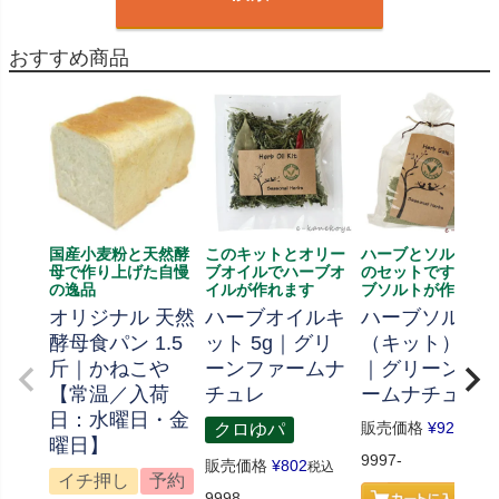
おすすめ商品
国産小麦粉と天然酵
このキットとオリー
ハーブとソルト、
母で作り上げた自慢
ブオイルでハーブオ
のセットです、ハ
の逸品
イルが作れます
ブソルトが作れま
オリジナル 天然
ハーブオイルキ
ハーブソルト
酵母食パン 1.5
ット 5g｜グリ
（キット） 70
斤｜かねこや
ーンファームナ
｜グリーンフ
【常温／入荷
チュレ
ームナチュレ
日：水曜日・金
販売価格
¥
926
クロゆパ
税込
曜日】
9997-
販売価格
¥
802
税込
イチ押し
予約
9998-