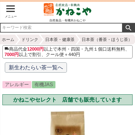
メニュー
自然食品・有機米かねこや
ホーム
ドリンク
日本茶・健康茶
日本茶（番茶・ほうじ茶）
商品代金
12000円
以上で本州・四国・九州１個口送料無料、
7000円
以上で割引、クール便＋440円
新生わたらい茶一覧へ
アレルギー
有機JAS
かねこやセレクト 店舗でも販売しています