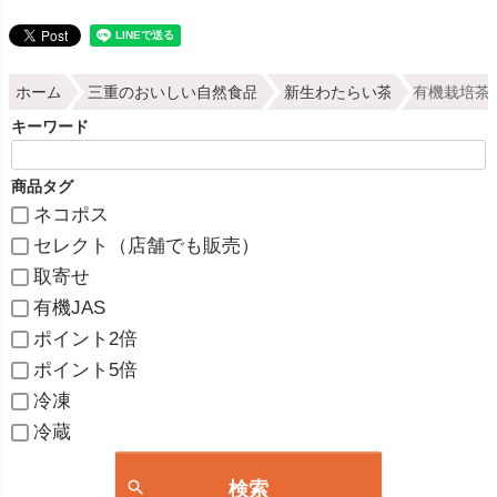
ホーム
三重のおいしい自然食品
新生わたらい茶
有機栽培茶 
キーワード
商品タグ
ネコポス
セレクト（店舗でも販売）
取寄せ
有機JAS
ポイント2倍
ポイント5倍
冷凍
冷蔵
検索