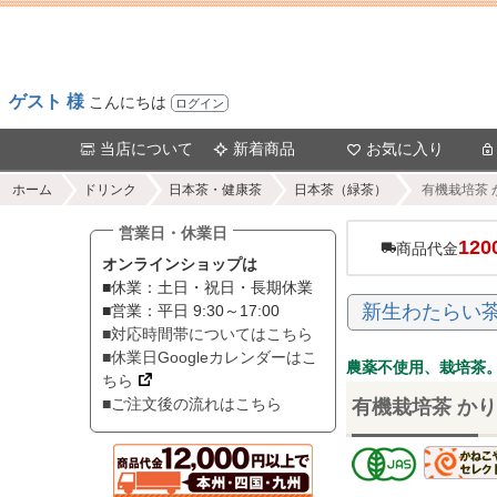
ゲスト 様
こんにちは
ログイン
当店について
新着商品
お気に入り
ホーム
ドリンク
日本茶・健康茶
日本茶（緑茶）
有機栽培茶 
営業日・休業日
120
商品代金
オンラインショップは
■休業：土日・祝日・長期休業
新生わたらい
■営業：平日 9:30～17:00
■対応時間帯についてはこちら
■休業日Googleカレンダーはこ
農薬不使用、栽培茶
ちら
■ご注文後の流れはこちら
有機栽培茶 かり