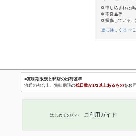
申し込まれた商
不良品等
損傷している、
更に詳しくは ⇒
■賞味期限残と弊店の出荷基準
流通の都合上、賞味期限の
残日数が1/3以上あるもの
をお
ご利用ガイド
はじめての方へ