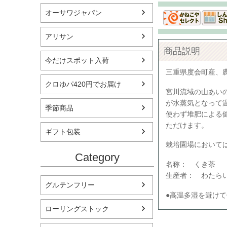
オーサワジャパン
アリサン
商品説明
今だけスポット入荷
三重県度会町産、
クロゆパ420円でお届け
宮川流域の山あい
が水蒸気となって
季節商品
使わず堆肥による
ただけます。
ギフト包装
栽培園場において
Category
名称： くき茶
生産者： わたら
グルテンフリー
●高温多湿を避け
ローリングストック