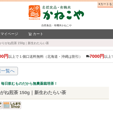
カートを
自然食品・有機米かねこや
マイページ
カート
検索
かりがね煎茶 150g｜新生わたらい茶
00円
7000円
以上で１個口送料無料（北海道・沖縄は割引）
以上
茶一覧へ
。毎日飲むものだから無農薬栽培茶！
がね煎茶 150g｜新生わたらい茶