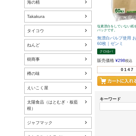
海の精
Takakura
塩素漂白をしていない紙
パックです。
タイコウ
無漂白パルプ使用 
60枚｜ゼンミ
ねんど
クロゆパ
樹商事
販売価格
¥
298
税込
0147
樽の味
えいこく屋
キーワード
太陽食品（はとむぎ・板藍
根）
ジャフマック