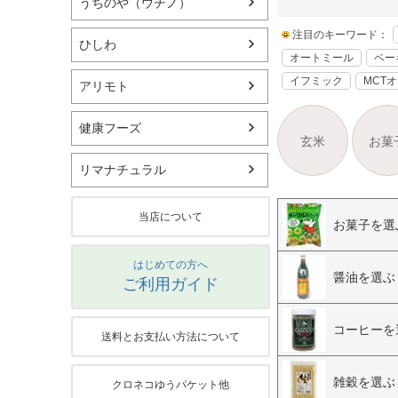
うちのや（ウチノ）
注目のキーワード：
ひしわ
オートミール
ベー
イフミック
MCT
アリモト
健康フーズ
玄米
お菓
リマナチュラル
当店について
お菓子を選
はじめての方へ
醤油を選ぶ
ご利用ガイド
コーヒーを
送料とお支払い方法について
雑穀を選ぶ
クロネコゆうパケット他