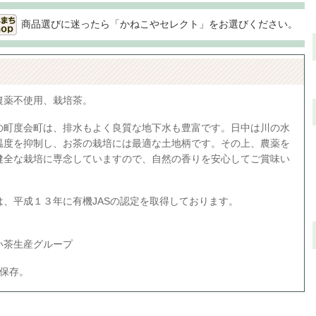
商品選びに迷ったら「かねこやセレクト」をお選びください。
農薬不使用、栽培茶。
の町度会町は、排水もよく良質な地下水も豊富です。日中は川の水
温度を抑制し、お茶の栽培には最適な土地柄です。その上、農薬を
健全な栽培に専念していますので、自然の香りを安心してご賞味い
は、平成１３年に有機JASの認定を取得しております。
い茶生産グループ
て保存。