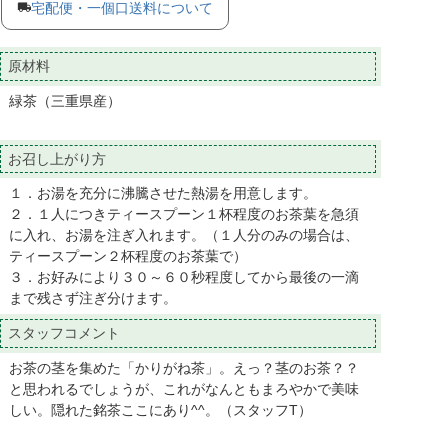
宅配便・一個口送料について
原材料
緑茶（三重県産）
お召し上がり方
１．お湯を充分に沸騰させた熱湯を用意します。
２．１人につきティースプーン１杯程度のお茶葉を急須
に入れ、お湯を注ぎ入れます。（１人分のみの場合は、
ティースプーン２杯程度のお茶葉で）
３．お好みにより３０～６０秒程度してから最後の一滴
まで残さず注ぎ分けます。
スタッフコメント
お茶の茎を集めた「かりがね茶」。えっ？茎のお茶？？
と思われるでしょうが、これがなんともまろやかで美味
しい。隠れた銘茶ここにあり^^。（スタッフT）