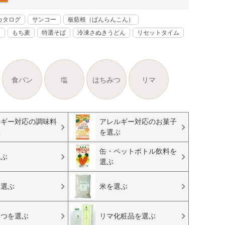
カタログ
サンコー
板藍根（ばんらんこん）
く
もち麦
特選そば
冷凍さぬきうどん
リセットタイム
食パン
塩
はちみつ
リマ
ルギー対応の調味料
アレルギー対応のお菓子
ぶ
を選ぶ
缶・ペットボトル飲料を
選ぶ
選ぶ
を選ぶ
米を選ぶ
みつを選ぶ
リマ化粧品を選ぶ