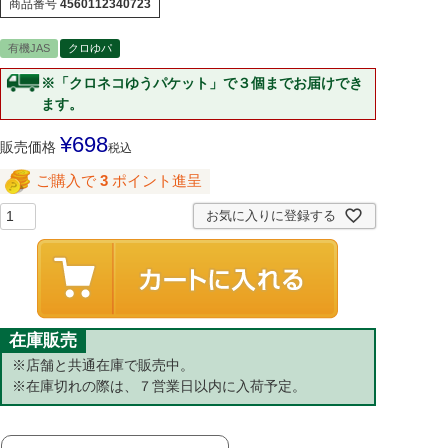
商品番号
4560112340723
有機JAS
クロゆパ
※「クロネコゆうパケット」で３個までお届けでき
ます。
¥
698
販売価格
税込
ご購入で
3
ポイント進呈
お気に入りに登録する
在庫販売
※店舗と共通在庫で販売中。
※在庫切れの際は、７営業日以内に入荷予定。