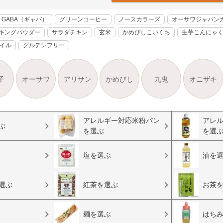
GABA（ギャバ）
グリーンコーヒー
ノースカラーズ
オーサワジャパン
キングパウダー
サラダチキン
玄米
かめびしこいくち
生芋こんにゃ
オイル
グルテンフリー
子
オーサワ
アリサン
かめびし
九鬼
オニザキ
アレルギー対応米粉パン
アレ
ぶ
を選ぶ
を選
塩を選ぶ
油を
選ぶ
紅茶を選ぶ
お茶
麺を選ぶ
はち