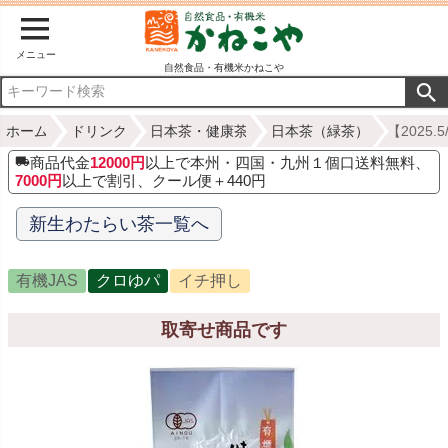
メニュー
自然食品・有機米かねこや
ホーム
ドリンク
日本茶・健康茶
日本茶（緑茶）
【2025
商品代金
12000円
以上で本州・四国・九州１個口送料無料、
7000円
以上で割引、クール便＋440円
新生わたらい茶一覧へ
有機JAS
クロゆパ
イチ押し
取寄せ商品です