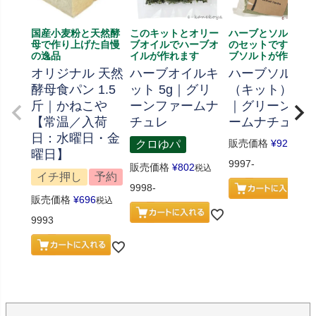
国産小麦粉と天然酵
このキットとオリー
ハーブとソルト、
母で作り上げた自慢
ブオイルでハーブオ
のセットです、ハ
の逸品
イルが作れます
ブソルトが作れま
オリジナル 天然
ハーブオイルキ
ハーブソルト
酵母食パン 1.5
ット 5g｜グリ
（キット） 70
斤｜かねこや
ーンファームナ
｜グリーンフ
【常温／入荷
チュレ
ームナチュレ
日：水曜日・金
販売価格
¥
926
クロゆパ
税込
曜日】
9997-
販売価格
¥
802
税込
イチ押し
予約
9998-
販売価格
¥
696
税込
9993