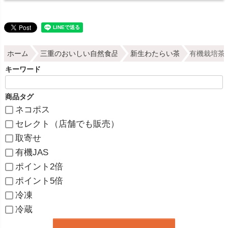
ホーム
三重のおいしい自然食品
新生わたらい茶
有機栽培茶使
キーワード
商品タグ
ネコポス
セレクト（店舗でも販売）
取寄せ
有機JAS
ポイント2倍
ポイント5倍
冷凍
冷蔵