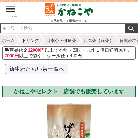
メニュー
自然食品・有機米かねこや
ホーム
ドリンク
日本茶・健康茶
日本茶（緑茶）
有機栽培
商品代金
12000円
以上で本州・四国・九州１個口送料無料、
7000円
以上で割引、クール便＋440円
新生わたらい茶一覧へ
かねこやセレクト 店舗でも販売しています