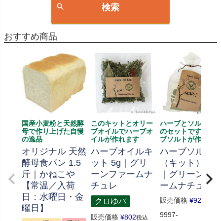
検索
おすすめ商品
国産小麦粉と天然酵
このキットとオリー
ハーブとソルト、
母で作り上げた自慢
ブオイルでハーブオ
のセットです、ハ
の逸品
イルが作れます
ブソルトが作れま
オリジナル 天然
ハーブオイルキ
ハーブソルト
酵母食パン 1.5
ット 5g｜グリ
（キット） 70
斤｜かねこや
ーンファームナ
｜グリーンフ
【常温／入荷
チュレ
ームナチュレ
日：水曜日・金
販売価格
¥
926
クロゆパ
税込
曜日】
9997-
販売価格
¥
802
税込