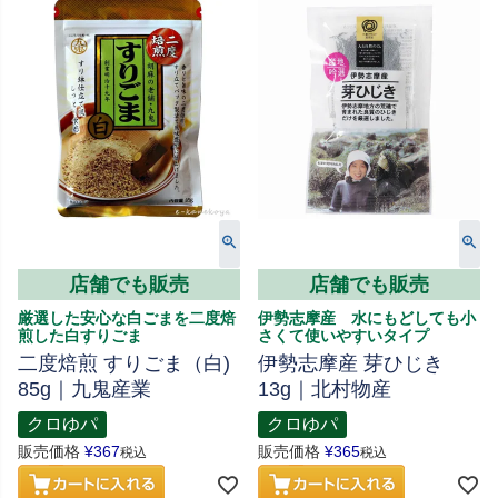
店舗でも販売
店舗でも販売
厳選した安心な白ごまを二度焙
伊勢志摩産 水にもどしても小
煎した白すりごま
さくて使いやすいタイプ
二度焙煎 すりごま（白)
伊勢志摩産 芽ひじき
85g｜九鬼産業
13g｜北村物産
クロゆパ
クロゆパ
販売価格
¥
367
販売価格
¥
365
税込
税込