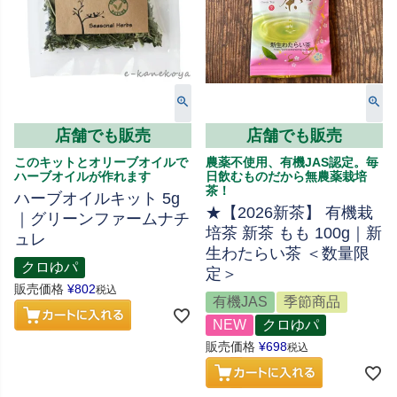
店舗でも販売
店舗でも販売
このキットとオリーブオイルで
農薬不使用、有機JAS認定。毎
ハーブオイルが作れます
日飲むものだから無農薬栽培
茶！
ハーブオイルキット 5g
★【2026新茶】 有機栽
｜グリーンファームナチ
培茶 新茶 もも 100g｜新
ュレ
生わたらい茶 ＜数量限
クロゆパ
定＞
販売価格
¥
802
税込
有機JAS
季節商品
NEW
クロゆパ
販売価格
¥
698
税込