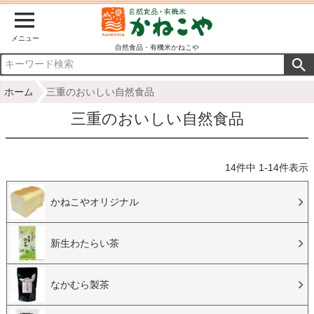
メニュー
自然食品・有機米かねこや
ホーム
三重のおいしい自然食品
三重のおいしい自然食品
14
件中
1
-
14
件表示
かねこやオリジナル
新生わたらい茶
なかむら製茶