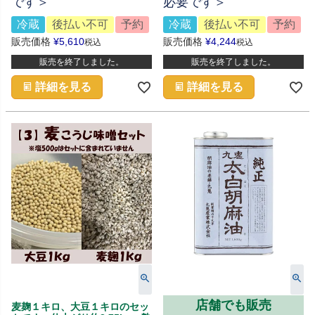
です＞
必要です＞
冷蔵
後払い不可
予約
冷蔵
後払い不可
予約
販売価格
¥
5,610
販売価格
¥
4,244
税込
税込
販売を終了しました。
販売を終了しました。
詳細を見る
詳細を見る
店舗でも販売
麦麹１キロ、大豆１キロのセッ