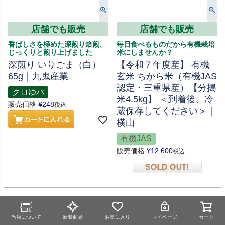
店舗でも販売
店舗でも販売
香ばしさを極めた深煎り焙煎、
毎日食べるものだから有機栽培
じっくりと煎り上げました
米にしませんか？
深煎り いりごま（白）
【令和７年度産】 有機
65g｜九鬼産業
玄米 ちから米（有機JAS
認定・三重県産）【分搗
クロゆパ
米4.5kg】 ＜到着後、冷
販売価格
¥
248
税込
蔵保存してください＞｜
横山
有機JAS
販売価格
¥
12,600
税込
在庫切れ
当店について
新着商品
お気に入り
マイページ
カート