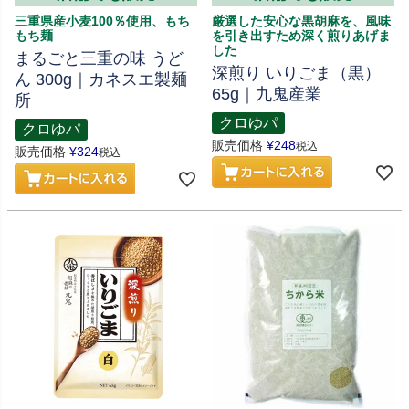
三重県産小麦100％使用、もち
厳選した安心な黒胡麻を、風味
もち麺
を引き出すため深く煎りあげま
した
まるごと三重の味 うど
深煎り いりごま（黒）
ん 300g｜カネスエ製麺
65g｜九鬼産業
所
クロゆパ
クロゆパ
販売価格
¥
248
税込
販売価格
¥
324
税込