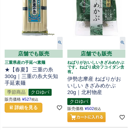
店舗でも販売
店舗でも販売
三重県産の手延べ素麺
ねばりがおいしいきざみめかぶ
です。ねばり成分フコイダン含
★【春夏】 三重の糸
有。
300g｜三重の糸大矢知
伊勢志摩産 ねばりがお
手延素麺
いしい きざみめかぶ
20g｜北村物産
季節商品
クロゆパ
販売価格
¥
527
税込
クロゆパ
詳細を見る
販売価格
¥
502
税込