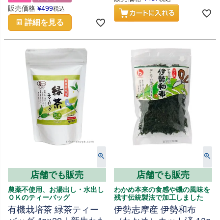
販売価格
¥
499
税込
詳細を見る
店舗でも販売
店舗でも販売
農薬不使用、お湯出し・水出し
わかめ本来の食感や磯の風味を
ＯＫのティーバッグ
残す伝統製法で加工しました
有機栽培茶 緑茶ティー
伊勢志摩産 伊勢和布