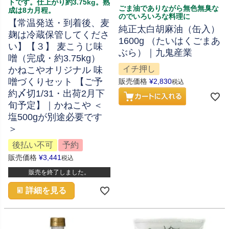
トです。仕上がり約3.75kg。熟
ごま油でありながら無色無臭な
成は8カ月程。
のでいろいろな料理に
【常温発送・到着後、麦
純正太白胡麻油（缶入）
麹は冷蔵保管してくださ
1600g （たいはくごまあ
い】【３】 麦こうじ味
ぶら）｜九鬼産業
噌（完成・約3.75kg）
イチ押し
かねこやオリジナル 味
噌づくりセット 【ご予
販売価格
¥
2,830
税込
約〆切1/31・出荷2月下
旬予定】｜かねこや ＜
塩500gが別途必要です
＞
後払い不可
予約
販売価格
¥
3,441
税込
販売を終了しました。
詳細を見る