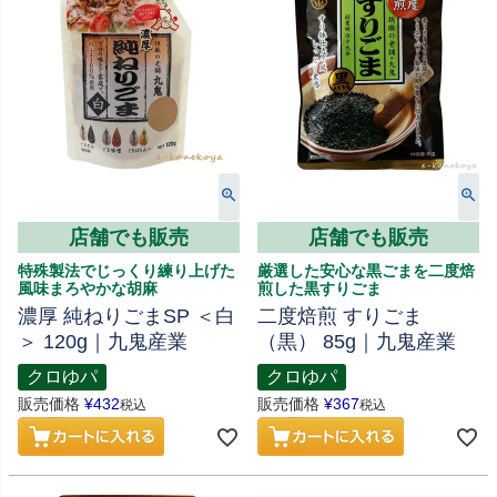
店舗でも販売
店舗でも販売
特殊製法でじっくり練り上げた
厳選した安心な黒ごまを二度焙
風味まろやかな胡麻
煎した黒すりごま
濃厚 純ねりごまSP ＜白
二度焙煎 すりごま
＞ 120g｜九鬼産業
（黒） 85g｜九鬼産業
クロゆパ
クロゆパ
販売価格
¥
432
販売価格
¥
367
税込
税込