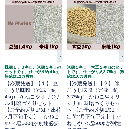
豆麹１．３キロ、米麹１キロの
米麹１キロ、大豆１キロのセッ
セットです。仕上がり約４kg。
トです。仕上がり約3.75kg。熟
熟成は12カ月程。
成は10カ月程。
【冷蔵発送】【１】 豆
【冷蔵発送】【２】 米
こうじ味噌（完成・約
こうじ味噌（完成・約
4kg） かねこやオリジナ
3.75kg） かねこやオリ
ル 味噌づくりセット
ジナル 味噌づくりセッ
【ご予約〆切1/31・出荷
ト 【ご予約〆切1/31・
2月下旬予定】｜かねこ
出荷2月下旬予定】｜か
や ＜塩500gが別途必要
ねこや ＜塩500gが別途