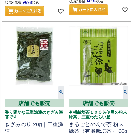
販売価格
¥
696
税込
販売価格
¥
698
税込
店舗でも販売
店舗でも販売
香り豊かな三重漁連のきざみ海
有機栽培茶１００％使用の粉末
苔です
緑茶、三重わたらい産
きざみのり 20g｜三重漁
まるごとのんで茶 粉末
連
緑茶（有機栽培茶） 60g