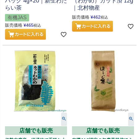
バッグ 4g×20｜新生わた
（わかめ）カット済 12g
らい茶
｜北村物産
販売価格
¥
462
有機JAS
税込
販売価格
¥
465
税込
店舗でも販売
店舗でも販売