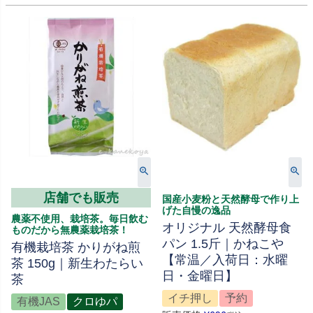
店舗でも販売
国産小麦粉と天然酵母で作り上
げた自慢の逸品
農薬不使用、栽培茶。毎日飲む
オリジナル 天然酵母食
ものだから無農薬栽培茶！
パン 1.5斤｜かねこや
有機栽培茶 かりがね煎
【常温／入荷日：水曜
茶 150g｜新生わたらい
日・金曜日】
茶
イチ押し
予約
有機JAS
クロゆパ