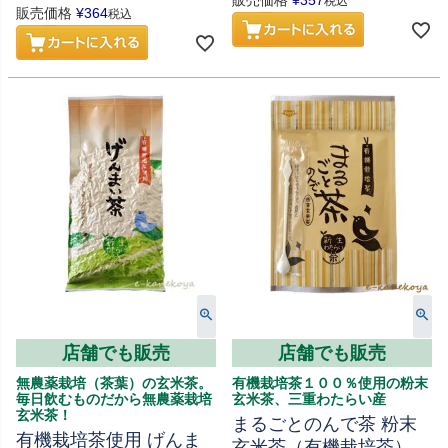
販売価格
¥
357
税込
販売価格
¥
364
税込
店舗でも販売
店舗でも販売
無農薬栽培（茶葉）の玄米茶。
有機栽培茶１００％使用の粉末
毎日飲むものだから無農薬栽培
玄米茶、三重わたらい産
玄米茶！
まるごとのんで茶 粉末
有機栽培茶使用 げんま
玄米茶（有機栽培茶）