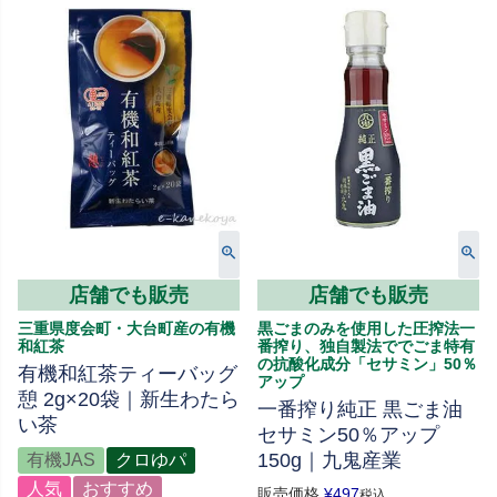
店舗でも販売
店舗でも販売
三重県度会町・大台町産の有機
黒ごまのみを使用した圧搾法一
和紅茶
番搾り、独自製法ででごま特有
の抗酸化成分「セサミン」50％
有機和紅茶ティーバッグ
アップ
憩 2g×20袋｜新生わたら
一番搾り純正 黒ごま油
い茶
セサミン50％アップ
150g｜九鬼産業
有機JAS
クロゆパ
人気
おすすめ
販売価格
¥
497
税込