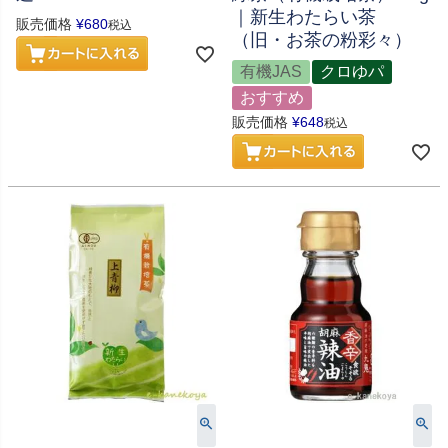
｜新生わたらい茶
販売価格
¥
680
税込
（旧・お茶の粉彩々）
有機JAS
クロゆパ
おすすめ
販売価格
¥
648
税込