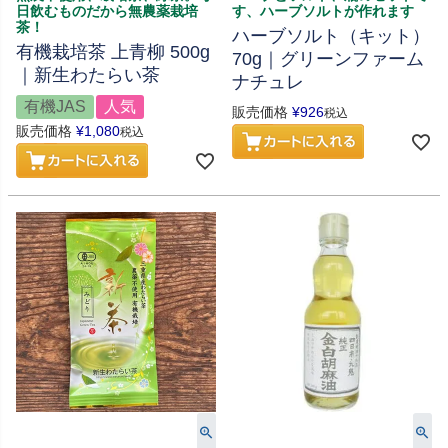
日飲むものだから無農薬栽培
す、ハーブソルトが作れます
茶！
ハーブソルト（キット）
有機栽培茶 上青柳 500g
70g｜グリーンファーム
｜新生わたらい茶
ナチュレ
有機JAS
人気
販売価格
¥
926
税込
販売価格
¥
1,080
税込