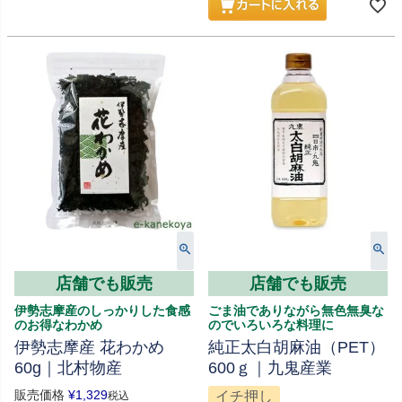
店舗でも販売
店舗でも販売
伊勢志摩産のしっかりした食感
ごま油でありながら無色無臭な
のお得なわかめ
のでいろいろな料理に
伊勢志摩産 花わかめ
純正太白胡麻油（PET）
60g｜北村物産
600ｇ｜九鬼産業
販売価格
¥
1,329
イチ押し
税込