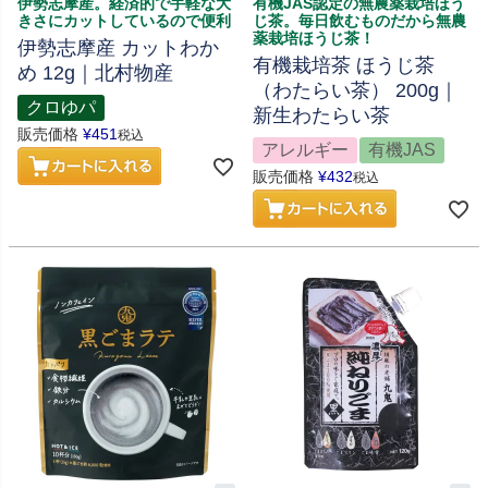
伊勢志摩産。経済的で手軽な大
有機JAS認定の無農薬栽培ほう
きさにカットしているので便利
じ茶。毎日飲むものだから無農
薬栽培ほうじ茶！
伊勢志摩産 カットわか
有機栽培茶 ほうじ茶
め 12g｜北村物産
（わたらい茶） 200g｜
クロゆパ
新生わたらい茶
販売価格
¥
451
税込
アレルギー
有機JAS
販売価格
¥
432
税込