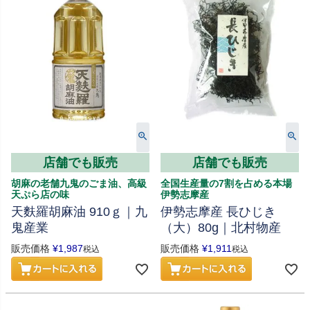
店舗でも販売
店舗でも販売
胡麻の老舗九鬼のごま油、高級
全国生産量の7割を占める本場
天ぷら店の味
伊勢志摩産
天麩羅胡麻油 910ｇ｜九
伊勢志摩産 長ひじき
鬼産業
（大）80g｜北村物産
販売価格
¥
1,987
販売価格
¥
1,911
税込
税込