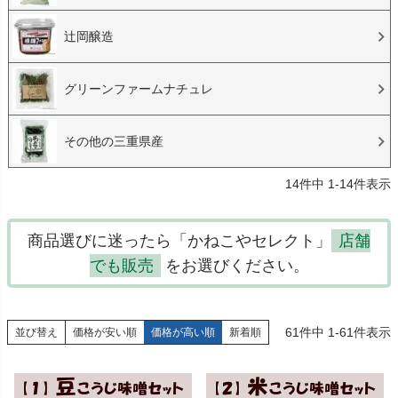
辻岡醸造
グリーンファームナチュレ
その他の三重県産
14
件中
1
-
14
件表示
商品選びに迷ったら「かねこやセレクト」
店舗
でも販売
をお選びください。
61
件中
1
-
61
件表示
並び替え
価格が安い順
価格が高い順
新着順