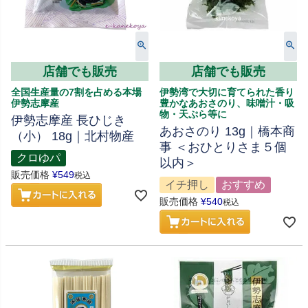
店舗でも販売
店舗でも販売
全国生産量の7割を占める本場
伊勢湾で大切に育てられた香り
伊勢志摩産
豊かなあおさのり、味噌汁・吸
物・天ぷら等に
伊勢志摩産 長ひじき
あおさのり 13g｜橋本商
（小） 18g｜北村物産
事 ＜おひとりさま５個
クロゆパ
以内＞
販売価格
¥
549
税込
イチ押し
おすすめ
販売価格
¥
540
税込