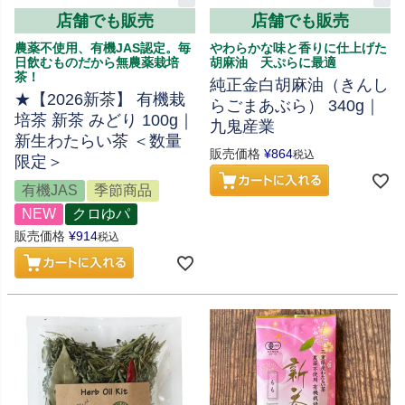
店舗でも販売
店舗でも販売
農薬不使用、有機JAS認定。毎
やわらかな味と香りに仕上げた
日飲むものだから無農薬栽培
胡麻油 天ぷらに最適
茶！
純正金白胡麻油（きんし
★【2026新茶】 有機栽
らごまあぶら） 340g｜
培茶 新茶 みどり 100g｜
九鬼産業
新生わたらい茶 ＜数量
販売価格
¥
864
税込
限定＞
有機JAS
季節商品
NEW
クロゆパ
販売価格
¥
914
税込