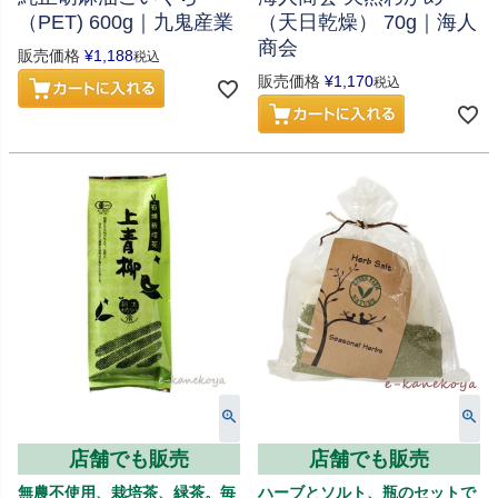
（PET) 600g｜九鬼産業
（天日乾燥） 70g｜海人
商会
販売価格
¥
1,188
税込
販売価格
¥
1,170
税込
店舗でも販売
店舗でも販売
無農不使用、栽培茶、緑茶。毎
ハーブとソルト、瓶のセットで