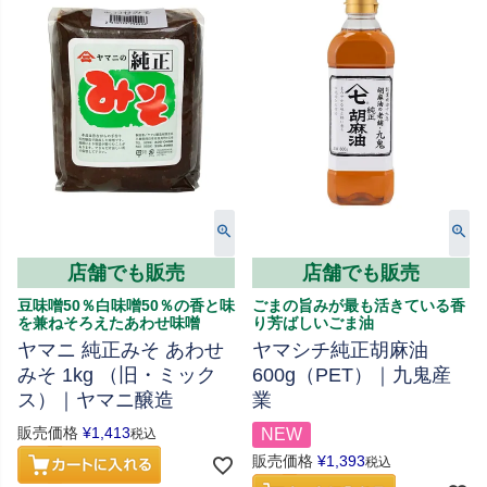
店舗でも販売
店舗でも販売
豆味噌50％白味噌50％の香と味
ごまの旨みが最も活きている香
を兼ねそろえたあわせ味噌
り芳ばしいごま油
ヤマニ 純正みそ あわせ
ヤマシチ純正胡麻油
みそ 1kg （旧・ミック
600g（PET）｜九鬼産
ス）｜ヤマニ醸造
業
販売価格
¥
1,413
NEW
税込
販売価格
¥
1,393
税込