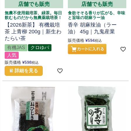
店舗でも販売
店舗でも販売
無農不使用栽培茶、緑茶。毎日
食欲そそる香りが広がる、辛味
飲むものだから無農薬栽培茶！
と旨味の胡麻ラー油
【2026新茶】 有機栽培
香辛 胡麻辣油（ラー
茶 上青柳 200g｜新生わ
油） 45g｜九鬼産業
たらい茶
販売価格
¥
594
税込
有機JAS
クロゆパ
人気
販売価格
¥
598
税込
詳細を見る