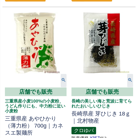
店舗でも販売
店舗でも販売
三重県産小麦100%の小麦粉、
長崎の美しい海と荒波に育てら
うどん作りにも、中力粉に近い
れたおいしいひじき
小麦粉
長崎県産 芽ひじき 18ｇ
三重県産 あやひかり
｜北村物産
（薄力粉） 700g｜カネ
クロゆパ
スエ製麺所