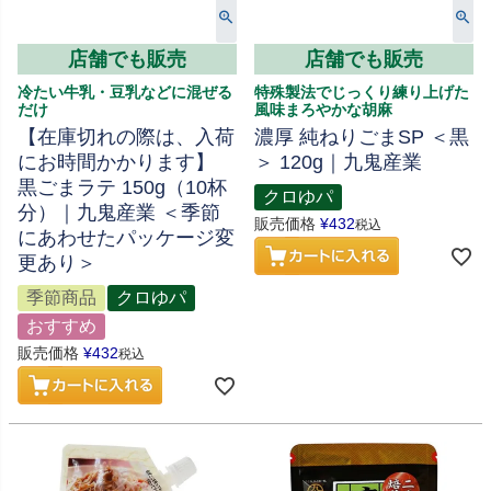
店舗でも販売
店舗でも販売
冷たい牛乳・豆乳などに混ぜる
特殊製法でじっくり練り上げた
だけ
風味まろやかな胡麻
【在庫切れの際は、入荷
濃厚 純ねりごまSP ＜黒
にお時間かかります】
＞ 120g｜九鬼産業
黒ごまラテ 150g（10杯
クロゆパ
分）｜九鬼産業 ＜季節
販売価格
¥
432
税込
にあわせたパッケージ変
更あり＞
季節商品
クロゆパ
おすすめ
販売価格
¥
432
税込