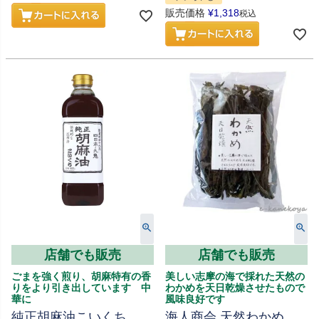
販売価格
¥
1,318
税込
店舗でも販売
店舗でも販売
ごまを強く煎り、胡麻特有の香
美しい志摩の海で採れた天然の
りをより引き出しています 中
わかめを天日乾燥させたもので
華に
風味良好です
純正胡麻油こいくち
海人商会 天然わかめ