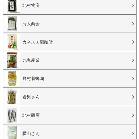
北村物産
海人商会
カネスエ製麺所
九鬼産業
野村養蜂園
岩男さん
北村商店
横山さん