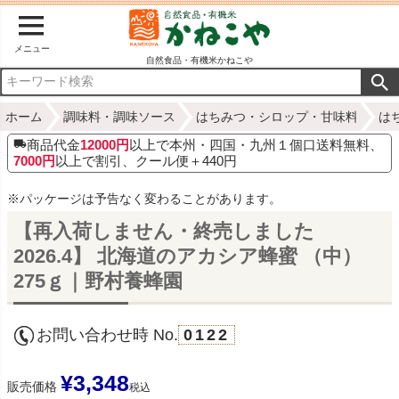
メニュー
自然食品・有機米かねこや
ホーム
調味料・調味ソース
はちみつ・シロップ・甘味料
は
商品代金
12000円
以上で本州・四国・九州１個口送料無料、
7000円
以上で割引、クール便＋440円
※パッケージは予告なく変わることがあります。
【再入荷しません・終売しました
2026.4】 北海道のアカシア蜂蜜 （中）
275ｇ｜野村養蜂園
お問い合わせ時 No.
0122
¥
3,348
販売価格
税込