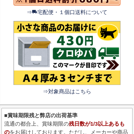
⇒
宅配便・１個口送料について
⇒対象商品はこちら
■賞味期限残と弊店の出荷基準
流通の都合上、賞味期限の
残日数が1/3以上あるも
の
をお届けしております。ただし、メーカーや商品