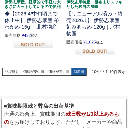
伊勢志摩産。経済的で手軽な大
伊勢志摩特産 昆布よりスッキ
きさにカットしているので便利
リした独自の風味
◆【2026.4/中旬頃まで
【リニューアル済み・終
休止中】 伊勢志摩産 糸
売2026.1】 伊勢志摩産
わかめ 15g ｜北村物産
刻みあらめ 120g｜北村
物産
販売価格
¥
432
税込
販売価格
¥
1,025
税込
在庫切れ
在庫切れ
10
件中
1
-
10
件表示
並び替え
価格が安い順
価格が高い順
新着順
■賞味期限残と弊店の出荷基準
流通の都合上、賞味期限の
残日数が1/3以上あるも
の
をお届けしております。ただし、メーカーや商品