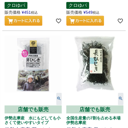
クロゆパ
クロゆパ
販売価格
¥
451
販売価格
¥
549
税込
税込
店舗でも販売
店舗でも販売
伊勢志摩産 水にもどしても小
全国生産量の7割を占める本場
さくて使いやすいタイプ
伊勢志摩産