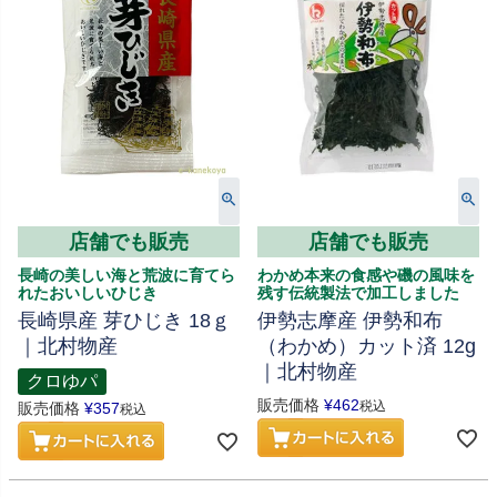
店舗でも販売
店舗でも販売
長崎の美しい海と荒波に育てら
わかめ本来の食感や磯の風味を
れたおいしいひじき
残す伝統製法で加工しました
長崎県産 芽ひじき 18ｇ
伊勢志摩産 伊勢和布
｜北村物産
（わかめ）カット済 12g
｜北村物産
クロゆパ
販売価格
¥
462
税込
販売価格
¥
357
税込