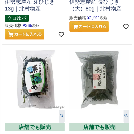
伊勢志摩産 芽ひじき
伊勢志摩産 長ひじき
13g｜北村物産
（大）80g｜北村物産
販売価格
¥
1,911
クロゆパ
税込
販売価格
¥
365
税込
店舗でも販売
店舗でも販売