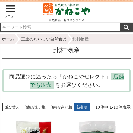
メニュー
自然食品・有機米かねこや
ホーム
三重のおいしい自然食品
北村物産
北村物産
商品選びに迷ったら「かねこやセレクト」
店舗
でも販売
をお選びください。
10
件中
1
-
10
件表示
並び替え
価格が安い順
価格が高い順
新着順