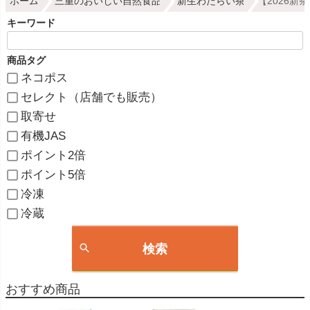
ホーム
三重のおいしい自然食品
新生わたらい茶
【2026新
キーワード
商品タグ
ネコポス
セレクト（店舗でも販売）
取寄せ
有機JAS
ポイント2倍
ポイント5倍
冷凍
冷蔵
検索
おすすめ商品