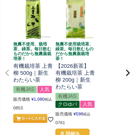
無農不使用、栽培
無農不使用栽培茶、
茶、緑茶。毎日飲む
緑茶。毎日飲むもの
ものだから無農薬栽
だから無農薬栽培
培茶！
茶！
有機栽培茶 上青
【2026新茶】
柳 500g｜新生
有機栽培茶 上青
わたらい茶
柳 200g｜新生
わたらい茶
有機JAS
人気
有機JAS
販売価格
¥
1,080
税込
クロゆパ
人気
0853
販売価格
¥
598
税込
0761
詳細を