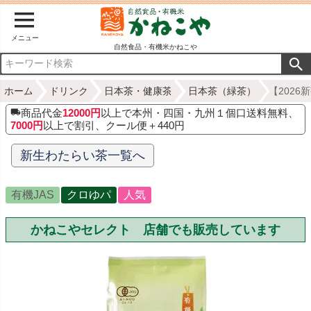
メニュー
自然食品・有機米かねこや
ホーム
ドリンク
日本茶・健康茶
日本茶（緑茶）
【2026
商品代金
12000円
以上で本州・四国・九州１個口送料無料、
7000円
以上で割引、クール便＋440円
新生わたらい茶一覧へ
有機JAS
クロゆパ
人気
かねこやセレクト 店舗でも販売しています