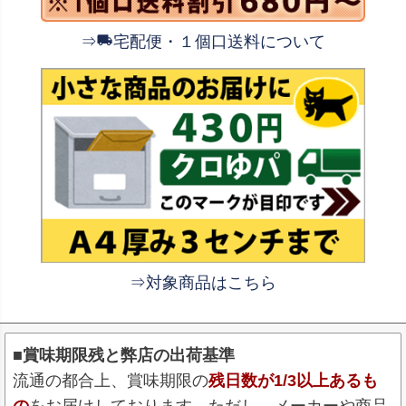
⇒
宅配便・１個口送料について
⇒対象商品はこちら
■賞味期限残と弊店の出荷基準
流通の都合上、賞味期限の
残日数が1/3以上あるも
の
をお届けしております。ただし、メーカーや商品