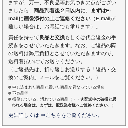
ますが、万一、不良品等お気づきの点がござい
ましたら、
商品到着後２日以内に、まずはE-
mailに画像添付の上ご連絡ください
（E-mailが
難しい場合は、お電話でも承ります）。
責任を持って
良品と交換
もしくは代金返金の手
続きをさせていただきます。なお、ご返品の際
の送料は弊店負担とさせていただきますので、
送料着払いにてお送りください。
（ご返品先は、折り返しお送りする「返品・交
換のご案内」メールをご覧ください。）
申し込まれた商品と届いた商品が異なっている場合
不良品等
損傷している、汚れている商品（・・
★配送中の破損と思
われる場合は、まずは、配送業者様へご連絡ください
。）
更に詳しくは ⇒こちらをご覧ください。