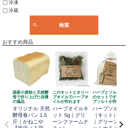
冷凍
冷蔵
検索
おすすめ商品
国産小麦粉と天然酵
このキットとオリー
ハーブとソルト、
母で作り上げた自慢
ブオイルでハーブオ
のセットです、ハ
の逸品
イルが作れます
ブソルトが作れま
オリジナル 天然
ハーブオイルキ
ハーブソルト
酵母食パン 1.5
ット 5g｜グリ
（キット） 70
斤｜かねこや
ーンファームナ
｜グリーンフ