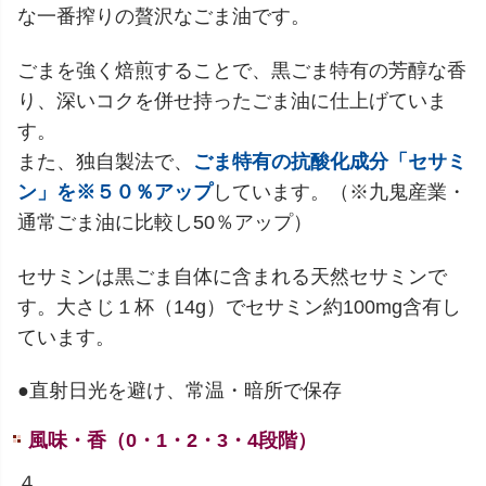
な一番搾りの贅沢なごま油です。
ごまを強く焙煎することで、黒ごま特有の芳醇な香
り、深いコクを併せ持ったごま油に仕上げていま
す。
また、独自製法で、
ごま特有の抗酸化成分「セサミ
ン」を※５０％アップ
しています。（※九鬼産業・
通常ごま油に比較し50％アップ）
セサミンは黒ごま自体に含まれる天然セサミンで
す。大さじ１杯（14g）でセサミン約100mg含有し
ています。
●直射日光を避け、常温・暗所で保存
風味・香（0・1・2・3・4段階）
４