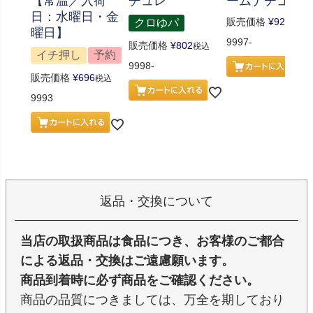
【常温／入荷
チュレ
ームナチュレ
日：水曜日・金
販売価格
¥
926
クロゆパ
税込
曜日】
9997-
販売価格
¥
802
税込
イチ押し
予約
9998-
販売価格
¥
696
税込
9993
返品・交換について
当店の取扱商品は食品につき、お客様のご都合
による返品・交換はご遠慮願います。
商品到着時に必ず商品をご確認ください。
商品の品質につきましては、万全を期しており