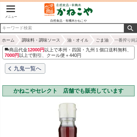
メニュー
自然食品・有機米かねこや
ホーム
調味料・調味ソース
油・オイル
ごま油
一番搾り純正
商品代金
12000円
以上で本州・四国・九州１個口送料無料、
7000円
以上で割引、クール便＋440円
九鬼一覧へ
かねこやセレクト 店舗でも販売しています