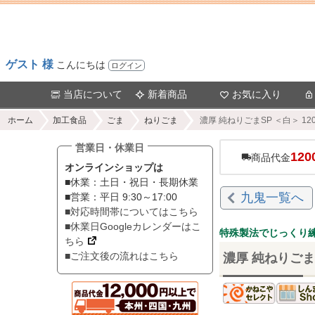
ゲスト 様
こんにちは
ログイン
当店について
新着商品
お気に入り
ホーム
加工食品
ごま
ねりごま
濃厚 純ねりごまSP ＜白＞ 1
営業日・休業日
120
商品代金
オンラインショップは
■休業：土日・祝日・長期休業
九鬼一覧へ
■営業：平日 9:30～17:00
■対応時間帯についてはこちら
■休業日Googleカレンダーはこ
特殊製法でじっくり
ちら
■ご注文後の流れはこちら
濃厚 純ねりごま