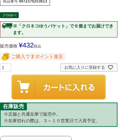
商品番号
4972370253613
クロゆパ
※「クロネコゆうパケット」で６個までお届けでき
ます。
¥
432
販売価格
税込
ご購入で
2
ポイント進呈
お気に入りに登録する
在庫販売
※店舗と共通在庫で販売中。
※在庫切れの際は、３～１０営業日で入荷予定。