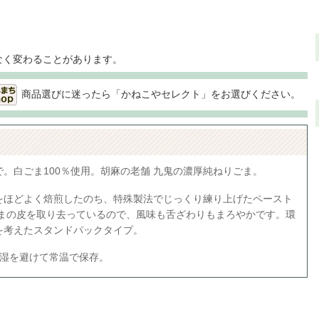
なく変わることがあります。
商品選びに迷ったら「かねこやセレクト」をお選びください。
。白ごま100％使用。胡麻の老舗 九鬼の濃厚純ねりごま。
をほどよく焙煎したのち、特殊製法でじっくり練り上げたペースト
ごまの皮を取り去っているので、風味も舌ざわりもまろやかです。環
を考えたスタンドパックタイプ。
多湿を避けて常温で保存。