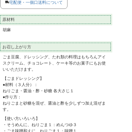
宅配便・一個口送料について
原材料
胡麻
お召し上がり方
ごま豆腐、ドレッシング、たれ類の料理はもちろんアイ
スクリーム、チョコレート、ケーキ等のお菓子にもお使
いいただけます。
【ごまドレッシング】
●材料（３人分）：
ねりごま・醤油・酢・砂糖 各大さじ１
●作り方：
ねりごまと砂糖を混ぜ、醤油と酢を少しずつ加え混ぜま
す。
【使い方いろいろ】
・そうめんに、ねりごま１：めんつゆ３
・ごま味噌和えに、ねりごま１：味噌１