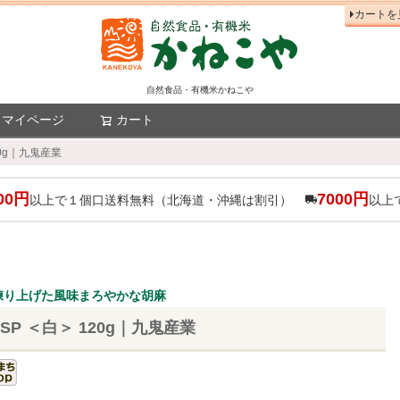
カートを
自然食品・有機米かねこや
マイページ
カート
検索
20g｜九鬼産業
00円
7000円
以上で１個口送料無料（北海道・沖縄は割引）
以上
練り上げた風味まろやかな胡麻
SP ＜白＞ 120g｜九鬼産業