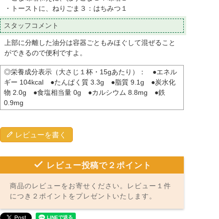
・トーストに、ねりごま３：はちみつ１
スタッフコメント
上部に分離した油分は容器ごともみほぐして混ぜること
ができるので便利ですよ。
◎栄養成分表示（大さじ１杯・15gあたり）： ●エネル
ギー 104kcal ●たんぱく質 3.3g ●脂質 9.1g ●炭水化
物 2.0g ●食塩相当量 0g ●カルシウム 8.8mg ●鉄
0.9mg
レビューを書く
レビュー投稿で２ポイント
商品のレビューをお寄せください。レビュー１件
につき２ポイントをプレゼントいたします。