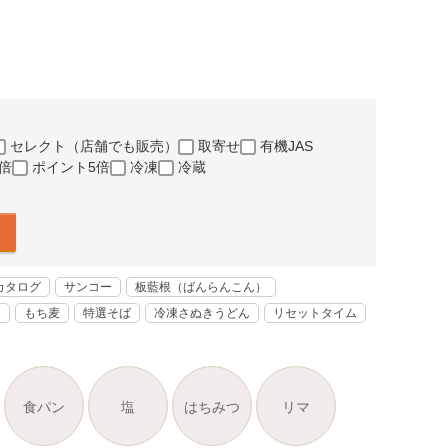
セレクト（店舗でも販売）
取寄せ
有機JAS
倍
ポイント5倍
冷凍
冷蔵
カタログ
サンコー
板藍根（ばんらんこん）
く
もち麦
特選そば
冷凍さぬきうどん
リセットタイム
食パン
塩
はちみつ
リマ