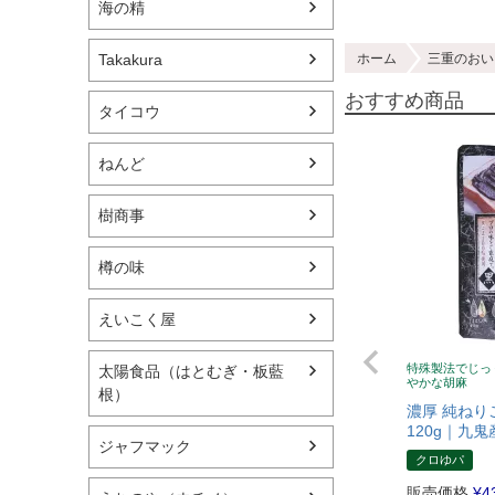
海の精
ホーム
三重のおい
Takakura
おすすめ商品
タイコウ
ねんど
樹商事
樽の味
えいこく屋
特殊製法でじっ
太陽食品（はとむぎ・板藍
やかな胡麻
根）
濃厚 純ねり
120g｜九鬼
ジャフマック
クロゆパ
販売価格
¥
4