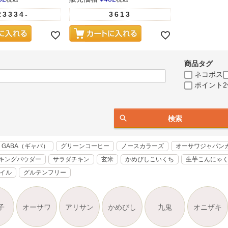
23334-
3613
商品タグ
ネコポス
ポイント2
検索
GABA（ギャバ）
グリーンコーヒー
ノースカラーズ
オーサワジャパン
キングパウダー
サラダチキン
玄米
かめびしこいくち
生芋こんにゃ
オイル
グルテンフリー
子
オーサワ
アリサン
かめびし
九鬼
オニザキ