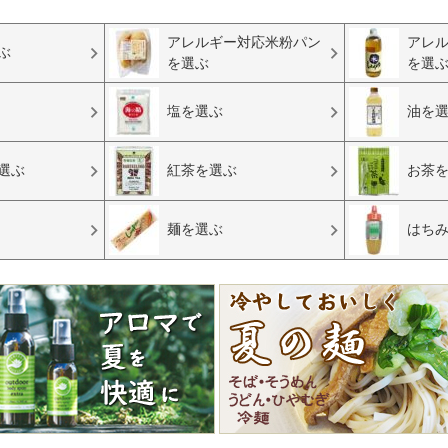
アレルギー対応米粉パン
アレ
ぶ
を選ぶ
を選
塩を選ぶ
油を
選ぶ
紅茶を選ぶ
お茶
麺を選ぶ
はち