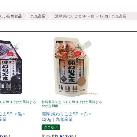
しい自然食品
九鬼産業
濃厚 純ねりごまSP ＜白＞ 120g｜九鬼産業
くり練り上げた風味まろ
特殊製法でじっくり練り上げた風味まろ
やかな胡麻
ごまSP ＜黒＞
濃厚 純ねりごまSP ＜白＞
産業
120g｜九鬼産業
クロゆパ
32
販売価格
¥
432
税込
税込