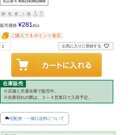
商品番号
4562343852808
¥
281
販売価格
税込
ご購入で
1
ポイント進呈
お気に入りに登録する
在庫販売
※店舗と共通在庫で販売中。
※在庫切れの際は、２～４営業日で入荷予定。
宅配便・一個口送料について