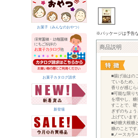
お菓子（みんなのおやつ）
※パッケージは予告
商品説明
■揚げ油はの
お菓子カタログ請求
ているため、
香りが感じら
■可能な限り
を増やし、糖
すことで、硬
新登場
ぎずのちょう
上げています
■砂糖大根糖
糖のことです
■ノースカラ