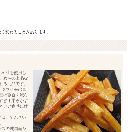
なく変わることがあります。
こめ油を使用し
こめ油の上品な
れる商品です。
サツマイモの量
蜜の割合を減ら
すぎず柔らかす
どいい食感に仕
。
とは、てんさい
。
ーズの純国産シ