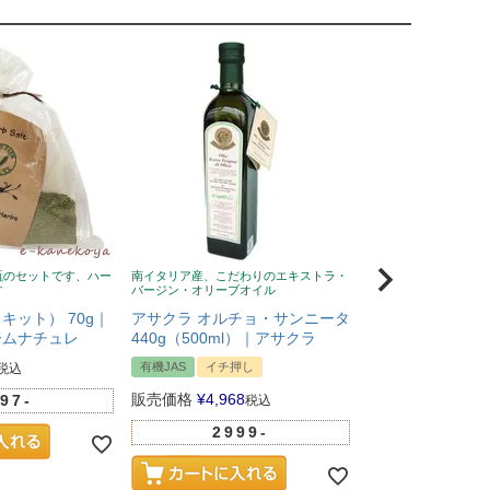
瓶のセットです、ハー
南イタリア産、こだわりのエキストラ・
風邪予防に！ニュージ
す
バージン・オリーブオイル
蜂蜜、無添加、クセな
い
キット） 70g｜
アサクラ オルチョ・サンニータ
Wild Cape（
ームナチュレ
440g（500ml）｜アサクラ
マヌカハニー UMF
有機JAS
イチ押し
税込
イチ押し
販売価格
¥
4,968
97-
税込
販売価格
¥
5,281
2999-
100