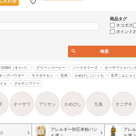
商品タグ
ネコポス
ポイント2
検索
GABA（ギャバ）
グリーンコーヒー
ノースカラーズ
オーサワジャパン
キングパウダー
サラダチキン
玄米
かめびしこいくち
生芋こんにゃ
オイル
グルテンフリー
子
オーサワ
アリサン
かめびし
九鬼
オニザキ
アレルギー対応米粉パン
アレ
ぶ
を選ぶ
を選