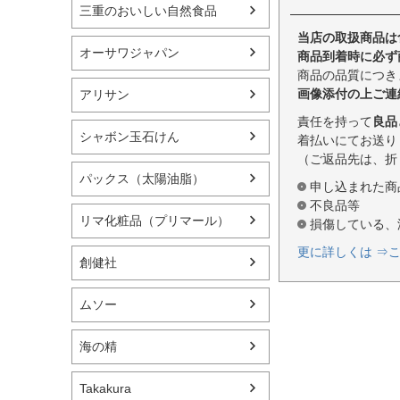
三重のおいしい自然食品
当店の取扱商品は
オーサワジャパン
商品到着時に必ず
商品の品質につき
画像添付の上ご連
アリサン
責任を持って
良品
シャボン玉石けん
着払いにてお送り
（ご返品先は、折
パックス（太陽油脂）
申し込まれた商
不良品等
リマ化粧品（プリマール）
損傷している、
更に詳しくは ⇒
創健社
ムソー
海の精
Takakura