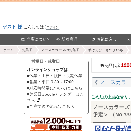
ゲスト 様
こんにちは
ログイン
当店について
新着商品
お気に入り
ホーム
お菓子
ノースカラーズのお菓子
芋けんぴ・さつまいも
営業日・休業日
120
商品代金
オンラインショップは
■休業：土日・祝日・長期休業
ノースカラー
■営業：平日 9:30～17:00
■対応時間帯についてはこちら
■休業日Googleカレンダーはこ
こめ油の上品な香り
ちら
■ご注文後の流れはこちら
ノースカラーズ 
予定＞ （No.33