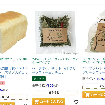
然酵母で作り上げた自慢
このキットとオリーブオイルでハーブオ
ハーブとソルト、
イルが作れます
ブソルトが作れま
天然酵母食パン 1.5
ハーブオイルキット 5g｜グリ
ハーブソルト（
 【常温／入荷日：
ーンファームナチュレ
グリーンファ
曜日】
販売価格
¥
926
クロゆパ
予約
販売価格
¥
802
99
税込
96
税込
9998-
9993