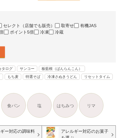
セレクト（店舗でも販売）
取寄せ
有機JAS
倍
ポイント5倍
冷凍
冷蔵
カタログ
サンコー
板藍根（ばんらんこん）
く
もち麦
特選そば
冷凍さぬきうどん
リセットタイム
食パン
塩
はちみつ
リマ
ルギー対応の調味料
アレルギー対応のお菓子
ぶ
を選ぶ