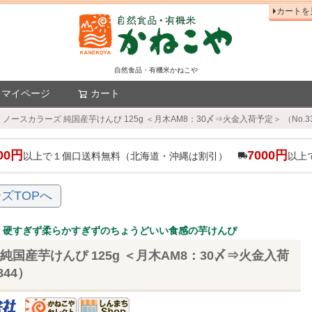
カートを
自然食品・有機米かねこや
マイページ
カート
検索
ノースカラーズ 純国産芋けんぴ 125g ＜月木AM8：30〆⇒火金入荷予定＞ （No.33
00円
7000円
以上で１個口送料無料（北海道・沖縄は割引）
以上
ズTOPへ
、硬すぎず柔らかすぎずのちょうどいい食感の芋けんぴ
純国産芋けんぴ 125g ＜月木AM8：30〆⇒火金入荷
844）