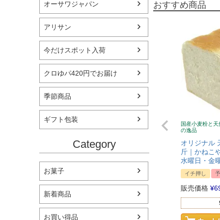
おすすめ商品
オーサワジャパン
アリサン
今だけスポット入荷
クロゆパ420円でお届け
季節商品
ギフト包装
国産小麦粉と天
の逸品
Category
オリジナル 
斤｜かねこや
水曜日・金
お菓子
イチ押し
販売価格
¥
6
新着商品
お買い得品