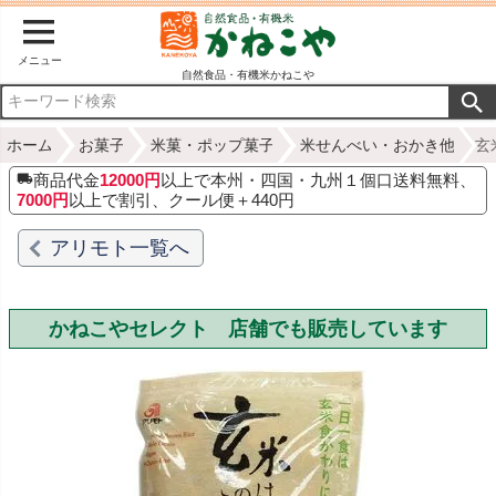
メニュー
自然食品・有機米かねこや
ホーム
お菓子
米菓・ポップ菓子
米せんべい・おかき他
玄
商品代金
12000円
以上で本州・四国・九州１個口送料無料、
7000円
以上で割引、クール便＋440円
アリモト一覧へ
かねこやセレクト 店舗でも販売しています