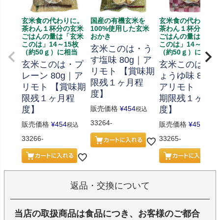
玄米食の代わりに。
国産の有機玄米を
玄米食の代わりに
茶わん１杯分の玄米
100%使用した玄米
茶わん１杯分の玄
ごはんの量は「玄米
おかき
ごはんの量は「玄
このは」14～15枚
このは」14～15枚
玄米このは・う
（約50ｇ）に相当
（約50ｇ）に相当
す塩味 80g｜ア
玄米このは・プ
玄米このは・
リモト 【賞味期
レーン 80g｜ア
ょうゆ味 80g
限残１ヶ月程
リモト 【賞味期
アリモト 【賞
度】
限残１ヶ月程
期限残１ヶ月
度】
販売価格
¥
454
度】
税込
33264-
販売価格
¥
454
販売価格
¥
454
税込
税込
33266-
33265-
返品・交換について
当店の取扱商品は食品につき、お客様のご都合