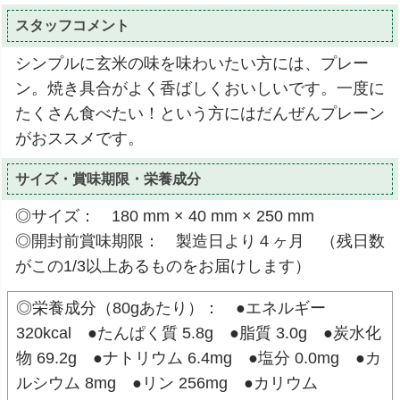
スタッフコメント
シンプルに玄米の味を味わいたい方には、プレー
ン。焼き具合がよく香ばしくおいしいです。一度に
たくさん食べたい！という方にはだんぜんプレーン
がおススメです。
サイズ・賞味期限・栄養成分
◎サイズ： 180 mm × 40 mm × 250 mm
◎開封前賞味期限： 製造日より４ヶ月 （残日数
がこの1/3以上あるものをお届けします）
◎栄養成分（80gあたり）： ●エネルギー
320kcal ●たんぱく質 5.8g ●脂質 3.0g ●炭水化
物 69.2g ●ナトリウム 6.4mg ●塩分 0.0mg ●カ
ルシウム 8mg ●リン 256mg ●カリウム