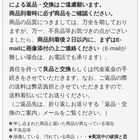
による返品・交換はご遠慮願います。
商品到着時に必ず商品をご確認ください。
商品の品質につきましては、万全を期しており
ますが、万一、不良品等お気づきの点がござい
ましたら、
商品到着後２日以内に、まずはE-
mailに画像添付の上ご連絡ください
（E-mailが
難しい場合は、お電話でも承ります）。
責任を持って
良品と交換
もしくは代金返金の手
続きをさせていただきます。なお、ご返品の際
の送料は弊店負担とさせていただきますので、
送料着払いにてお送りください。
（ご返品先は、折り返しお送りする「返品・交
換のご案内」メールをご覧ください。）
申し込まれた商品と届いた商品が異なっている場合
不良品等
損傷している、汚れている商品（・・
★配送中の破損と思