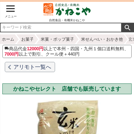
メニュー
自然食品・有機米かねこや
ホーム
お菓子
米菓・ポップ菓子
米せんべい・おかき他
玄
商品代金
12000円
以上で本州・四国・九州１個口送料無料、
7000円
以上で割引、クール便＋440円
アリモト一覧へ
かねこやセレクト 店舗でも販売しています