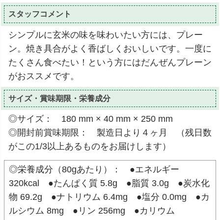
スタッフコメント
シンプルに玄米の味を味わいたい方には、プレー
ン。焼き具合がよく香ばしくおいしいです。一度に
たくさん食べたい！という方にはだんぜんプレーン
がおススメです。
サイズ・賞味期限・栄養成分
◎サイズ： 180 mm × 40 mm × 250 mm
◎開封前賞味期限： 製造日より４ヶ月 （残日数
がこの1/3以上あるものをお届けします）
◎栄養成分（80gあたり）： ●エネルギー
320kcal ●たんぱく質 5.8g ●脂質 3.0g ●炭水化
物 69.2g ●ナトリウム 6.4mg ●塩分 0.0mg ●カ
ルシウム 8mg ●リン 256mg ●カリウム