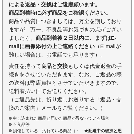
による返品・交換はご遠慮願います。
商品到着時に必ず商品をご確認ください。
商品の品質につきましては、万全を期しており
ますが、万一、不良品等お気づきの点がござい
ましたら、
商品到着後２日以内に、まずはE-
mailに画像添付の上ご連絡ください
（E-mailが
難しい場合は、お電話でも承ります）。
責任を持って
良品と交換
もしくは代金返金の手
続きをさせていただきます。なお、ご返品の際
の送料は弊店負担とさせていただきますので、
送料着払いにてお送りください。
（ご返品先は、折り返しお送りする「返品・交
換のご案内」メールをご覧ください。）
申し込まれた商品と届いた商品が異なっている場合
不良品等
損傷している、汚れている商品（・・
★配送中の破損と思