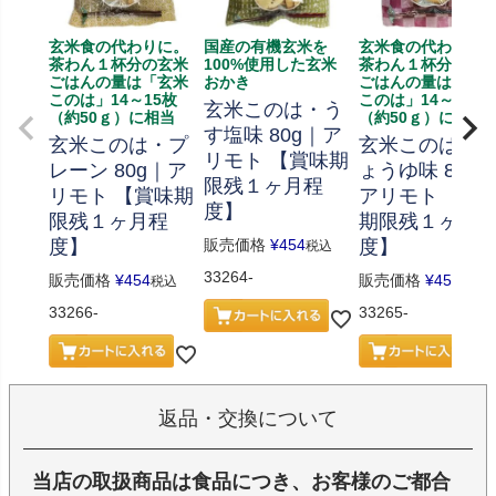
玄米食の代わりに。
国産の有機玄米を
玄米食の代わりに
茶わん１杯分の玄米
100%使用した玄米
茶わん１杯分の玄
ごはんの量は「玄米
おかき
ごはんの量は「玄
このは」14～15枚
このは」14～15枚
玄米このは・う
（約50ｇ）に相当
（約50ｇ）に相当
す塩味 80g｜ア
玄米このは・プ
玄米このは・
リモト 【賞味期
レーン 80g｜ア
ょうゆ味 80g
限残１ヶ月程
リモト 【賞味期
アリモト 【賞
度】
限残１ヶ月程
期限残１ヶ月
度】
販売価格
¥
454
度】
税込
33264-
販売価格
¥
454
販売価格
¥
454
税込
税込
33266-
33265-
返品・交換について
当店の取扱商品は食品につき、お客様のご都合