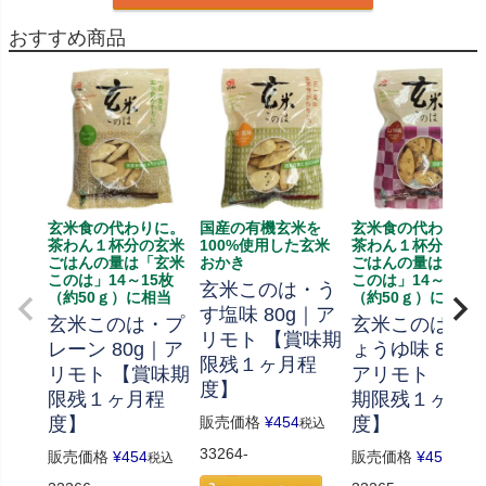
おすすめ商品
玄米食の代わりに。
国産の有機玄米を
玄米食の代わりに
茶わん１杯分の玄米
100%使用した玄米
茶わん１杯分の玄
ごはんの量は「玄米
おかき
ごはんの量は「玄
このは」14～15枚
このは」14～15枚
玄米このは・う
（約50ｇ）に相当
（約50ｇ）に相当
す塩味 80g｜ア
玄米このは・プ
玄米このは・
リモト 【賞味期
レーン 80g｜ア
ょうゆ味 80g
限残１ヶ月程
リモト 【賞味期
アリモト 【賞
度】
限残１ヶ月程
期限残１ヶ月
度】
販売価格
¥
454
度】
税込
33264-
販売価格
¥
454
販売価格
¥
454
税込
税込