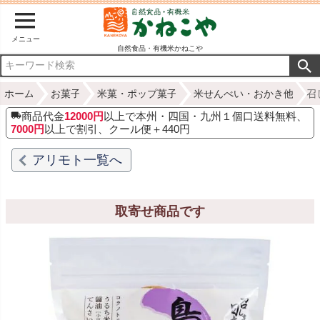
メニュー
自然食品・有機米かねこや
ホーム
お菓子
米菓・ポップ菓子
米せんべい・おかき他
召
商品代金
12000円
以上で本州・四国・九州１個口送料無料、
7000円
以上で割引、クール便＋440円
アリモト一覧へ
取寄せ商品です