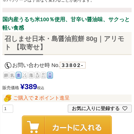
※パッケージは予告なく変わることがあります。
国内産うるち米100％使用、甘辛い醤油味、サクっと
軽い食感
召しませ日本・島醤油煎餅 80g｜アリモ
ト 【取寄せ】
お問い合わせ時 No.
33802-
¥
389
販売価格
税込
ご購入で
2
ポイント進呈
お気に入りに登録する