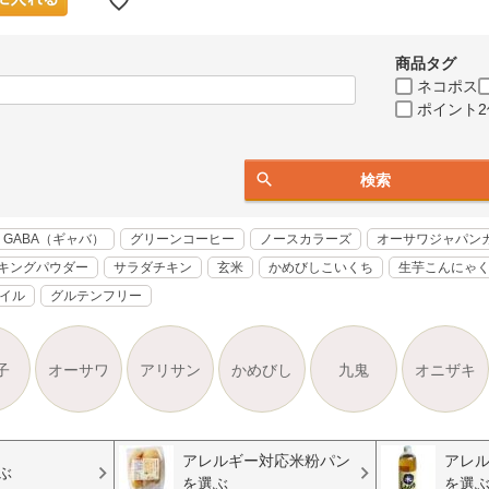
商品タグ
ネコポス
ポイント2
検索
GABA（ギャバ）
グリーンコーヒー
ノースカラーズ
オーサワジャパン
キングパウダー
サラダチキン
玄米
かめびしこいくち
生芋こんにゃ
オイル
グルテンフリー
子
オーサワ
アリサン
かめびし
九鬼
オニザキ
アレルギー対応米粉パン
アレ
ぶ
を選ぶ
を選