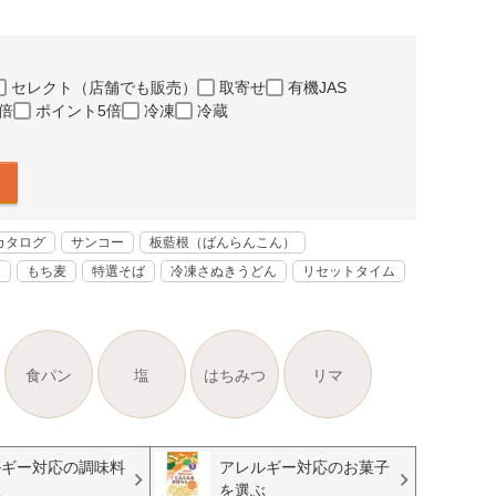
セレクト（店舗でも販売）
取寄せ
有機JAS
倍
ポイント5倍
冷凍
冷蔵
カタログ
サンコー
板藍根（ばんらんこん）
く
もち麦
特選そば
冷凍さぬきうどん
リセットタイム
食パン
塩
はちみつ
リマ
ルギー対応の調味料
アレルギー対応のお菓子
ぶ
を選ぶ