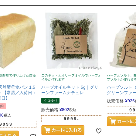
然酵母で作り上げた自慢
このキットとオリーブオイルでハーブオ
ハーブとソルト、
イルが作れます
ブソルトが作れま
天然酵母食パン 1.5
ハーブオイルキット 5g｜グリ
ハーブソルト（
 【常温／入荷日：
ーンファームナチュレ
グリーンファ
曜日】
販売価格
¥
926
クロゆパ
予約
販売価格
¥
802
99
税込
96
税込
9998-
9993