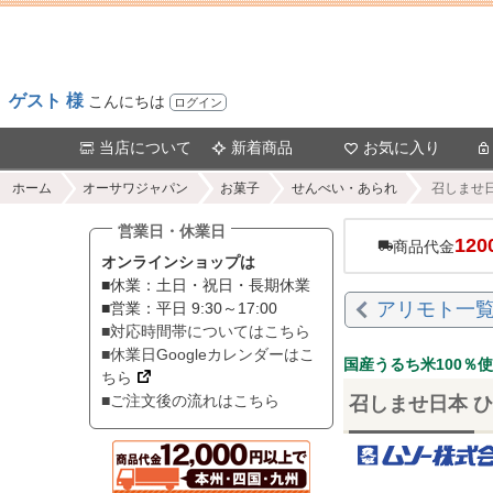
ゲスト 様
こんにちは
ログイン
当店について
新着商品
お気に入り
ホーム
オーサワジャパン
お菓子
せんべい・あられ
召しませ日
営業日・休業日
120
商品代金
オンラインショップは
■休業：土日・祝日・長期休業
アリモト一
■営業：平日 9:30～17:00
■対応時間帯についてはこちら
■休業日Googleカレンダーはこ
国産うるち米100％
ちら
■ご注文後の流れはこちら
召しませ日本 ひ