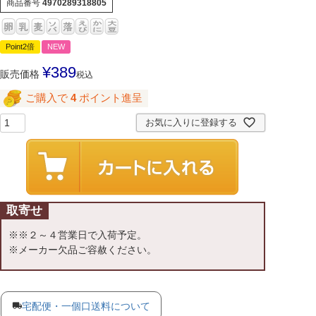
商品番号
4970289318805
Point2倍
NEW
¥
389
販売価格
税込
ご購入で
4
ポイント進呈
お気に入りに登録する
取寄せ
※※２～４営業日で入荷予定。
※メーカー欠品ご容赦ください。
宅配便・一個口送料について