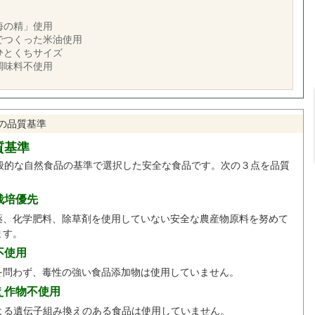
海の精」使用
でつくった米油使用
ひとくちサイズ
調味料不使用
の品質基準
質基準
般的な自然食品の基準で選択した安全な食品です。次の３点を品質
。
栽培優先
薬、化学肥料、除草剤を使用していない安全な農産物原料を努めて
ます。
不使用
を問わず、毒性の強い食品添加物は使用していません。
え作物不使用
による遺伝子組み換えのある食品は使用していません。