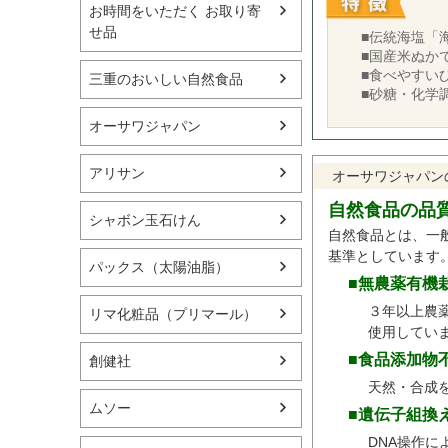
お時間をいただく お取り寄
せ品
■伝統海塩「
■国産米ぬか
■食べやすい
三重のおいしい自然食品
■砂糖・化学
オーサワジャパン
アリサン
オーサワジャパン
自然食品の品
シャボン玉石けん
自然食品とは、一
基準としています
パックス（太陽油脂）
■無農薬有機
３年以上農
リマ化粧品（プリマール）
使用してい
■食品添加物
創健社
天然・合成
ムソー
■遺伝子組換
DNA操作