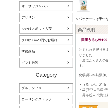
オーサワジャパン
アリサン
※パッケージは予告
今だけスポット入荷
商品説明
国産うるち米10
クロゆパ420円でお届け
叶えられる限り日
季節商品
りました。
一度にたくさんの
ギフト包装
す。
Category
化学調味料無添加
・うるち米、米油（
グルテンフリー
・塩[伊豆大島産 
・昆布粉末[北海道
ローリングストック