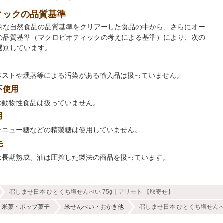
ィックの品質基準
的な自然食品の品質基準をクリアーした食品の中から、さらにオー
の品質基準（マクロビオティックの考えによる基準）により、次の
選別しています。
ベストや燻蒸等による汚染がある輸入品は扱っていません。
不使用
の動物性食品は扱っていません。
用
ラニュー糖などの精製糖は使用していません。
先
は長期熟成、油は圧搾した製法の商品を扱っています。
召しませ日本 ひとくち塩せんべい 75g｜アリモト 【取寄せ】
米菓・ポップ菓子
米せんべい・おかき他
召しませ日本 ひとくち塩せんべ