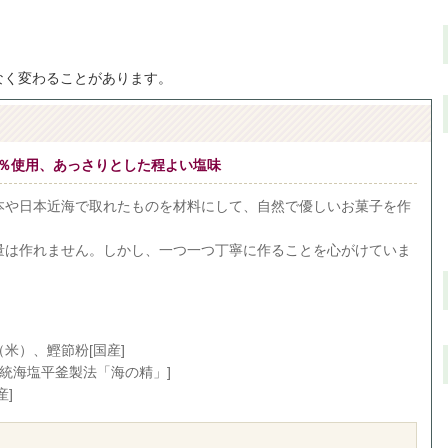
なく変わることがあります。
0％使用、あっさりとした程よい塩味
本や日本近海で取れたものを材料にして、自然で優しいお菓子を作
量は作れません。しかし、一つ一つ丁寧に作ることを心がけていま
。
米）、鰹節粉[国産]
伝統海塩平釜製法「海の精」]
産]