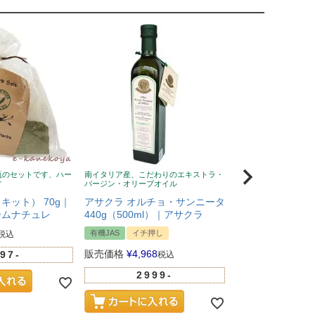
瓶のセットです、ハー
南イタリア産、こだわりのエキストラ・
風邪予防に！ニュージ
す
バージン・オリーブオイル
蜂蜜、無添加、クセな
い
キット） 70g｜
アサクラ オルチョ・サンニータ
Wild Cape（
ームナチュレ
440g（500ml）｜アサクラ
マヌカハニー UMF
有機JAS
イチ押し
税込
イチ押し
販売価格
¥
4,968
97-
税込
販売価格
¥
5,281
2999-
100