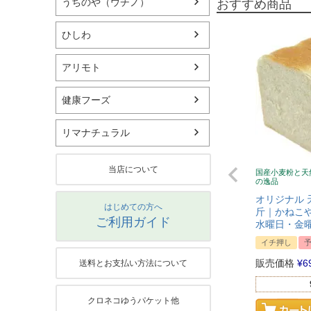
うちのや（ウチノ）
おすすめ商品
ひしわ
アリモト
健康フーズ
リマナチュラル
当店について
国産小麦粉と天
の逸品
オリジナル 
はじめての方へ
斤｜かねこや
ご利用ガイド
水曜日・金
イチ押し
販売価格
¥
6
送料とお支払い方法について
クロネコゆうパケット他