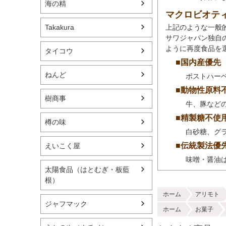
海の精
マクロビオテ
上記のような一般
Takakura
サワジャパン独自
ように再度食品を
タイコウ
■国内産優先
ねんど
ポストハー
■動物性原料
樹商事
牛、豚など
■精製糖不使
樽の味
白砂糖、グ
■伝統製法優
えいこく屋
味噌・醤油
太陽食品（はとむぎ・板藍
根）
ホーム
アリモト
ジャフマック
ホーム
お菓子