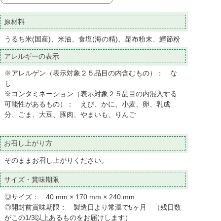
原材料
うるち米(国産)、米油、食塩(海の精)、昆布粉末、鰹節粉
アレルギーの表示
※アレルゲン（表示対象２５品目の内含むもの）： な
し
※コンタミネーション（表示対象２５品目の内混入する
可能性があるもの）： えび、かに、小麦、卵、乳成
分、ごま、大豆、豚肉、やまいも、りんご
お召し上がり方
そのままお召し上がりください。
サイズ・賞味期限
◎サイズ： 40 mm × 170 mm × 240 mm
◎開封前賞味期限： 製造日より常温で5ヶ月 （残日数
がこの1/3以上あるものをお届けします）