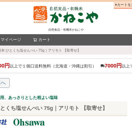
カートを
自然食品・有機米かねこや
マイページ
カート
検索
本 ひとくち塩せんべい 75g｜アリモト 【取寄せ】
00円
7000円
以上で１個口送料無料（北海道・沖縄は割引）
以上
覧へ
使用、あっさりとした程よい塩味
とくち塩せんべい 75g｜アリモト 【取寄せ】